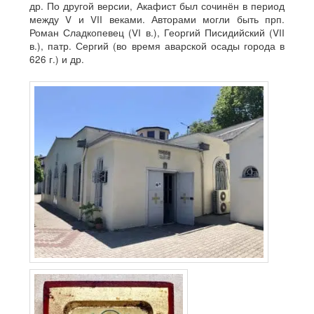
др. По другой версии, Акафист был сочинён в период
между V и VII веками. Авторами могли быть прп.
Роман Сладкопевец (VI в.), Георгий Писидийский (VII
в.), патр. Сергий (во время аварской осады города в
626 г.) и др.