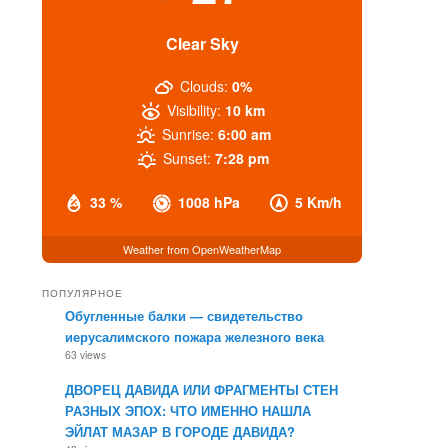
Clear Sky
Clouds:
0%
Visibility:
10 km
Sunrise:
6:00 am
Sunset:
7:28 pm
33 %
1008 hPa
5 Km/h
Weather from OpenWeatherMap
ПОПУЛЯРНОЕ
Обугленные балки — свидетельство
иерусалимского пожара железного века
63 views
ДВОРЕЦ ДАВИДА ИЛИ ФРАГМЕНТЫ СТЕН
РАЗНЫХ ЭПОХ: ЧТО ИМЕННО НАШЛА
ЭЙЛАТ МАЗАР В ГОРОДЕ ДАВИДА?