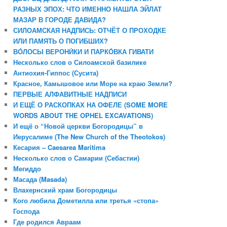
РАЗНЫХ ЭПОХ: ЧТО ИМЕННО НАШЛА ЭЙЛАТ
МАЗАР В ГОРОДЕ ДАВИДА?
СИЛОАМСКАЯ НАДПИСЬ: ОТЧЁТ О ПРОХОДКЕ
ИЛИ ПАМЯТЬ О ПОГИБШИХ?
ВО́ЛОСЫ ВЕРОНИ́КИ И ПАРКО́ВКА ГИВАТИ
Несколько слов о Силоамской базилике
Антиохия-Гиппос (Сусита)
Красное, Камышовое или Море на краю Земли?
ПЕРВЫЕ АЛФАВИТНЫЕ НАДПИСИ
И ЕЩЁ О РАСКОПКАХ НА ОФЕЛЕ (SOME MORE
WORDS ABOUT THE OPHEL EXCAVATIONS)
И ещё о “Новой церкви Богородицы” в
Иерусалиме (The New Church of the Theotokos)
Кесария – Caesarea Maritima
Несколько слов о Самарии (Себастии)
Мегиддо
Масада (Masada)
Влахернский храм Богородицы
Кого любила Дометилла или третья «стопа»
Господа
Где родился Авраам