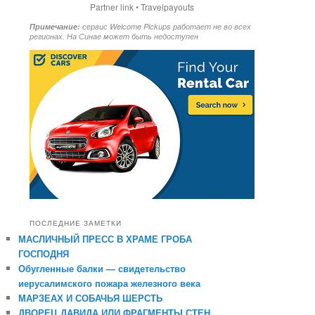
Partner link • Travelpayouts
Примечание:
сервис Welcome Pickups работает не во всех
регионах. На Синае может быть недоступен
ПОСЛЕДНИЕ ЗАМЕТКИ
МАСЛИЧНЫЙ ПРЕСС В ХРАМЕ ГРОБА
ГОСПОДНЯ
Обугленные балки — свидетельство
иерусалимского пожара железного века
МАРЗЕАХ И СОБАЧЬЯ ШЕРСТЬ
ДВОРЕЦ ДАВИДА ИЛИ ФРАГМЕНТЫ СТЕН