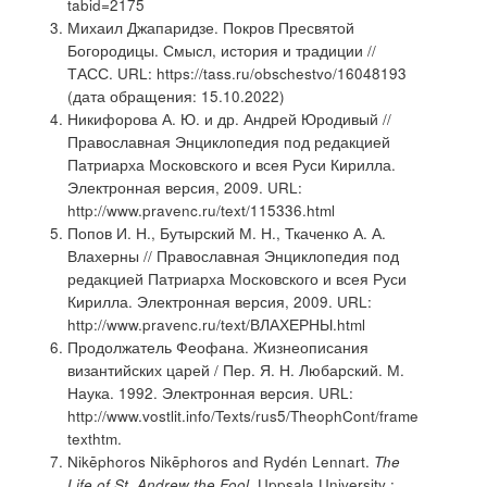
tabid=2175
Михаил Джапаридзе. Покров Пресвятой
Богородицы. Смысл, история и традиции //
ТАСС. URL: https://tass.ru/obschestvo/16048193
(дата обращения: 15.10.2022)
Никифорова А. Ю. и др. Андрей Юродивый //
Православная Энциклопедия под редакцией
Патриарха Московского и всея Руси Кирилла.
Электронная версия, 2009. URL:
http://www.pravenc.ru/text/115336.html
Попов И. Н., Бутырский М. Н., Ткаченко А. А.
Влахерны // Православная Энциклопедия под
редакцией Патриарха Московского и всея Руси
Кирилла. Электронная версия, 2009. URL:
http://www.pravenc.ru/text/ВЛАХЕРНЫ.html
Продолжатель Феофана. Жизнеописания
византийских царей / Пер. Я. Н. Любарский. М.
Наука. 1992. Электронная версия. URL:
http://www.vostlit.info/Texts/rus5/TheophCont/frame
texthtm.
Nikēphoros Nikēphoros and Rydén Lennart.
The
Life of St. Andrew the Fool
. Uppsala University ;