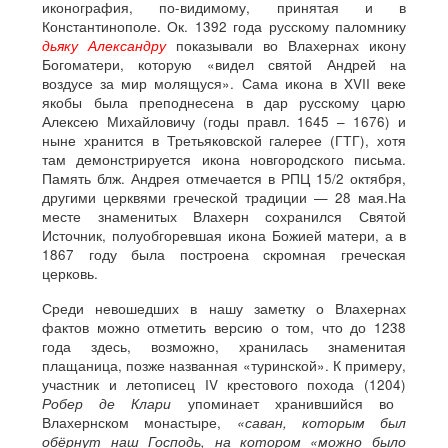
иконография, по-видимому, принятая и в
Константинополе. Ок. 1392 года русскому паломнику
дьяку Александру
показывали во Влахернах икону
Богоматери, которую «видел святой Андрей на
воздусе за мир молящуся». Сама икона в XVII веке
якобы была преподнесена в дар русскому царю
Алексею Михайловичу (годы правл. 1645 – 1676) и
ныне хранится в Третьяковской галерее (ГТГ), хотя
там демонстрируется икона новгородского письма.
Память блж. Андрея отмечается в РПЦ 15/2 октября,
другими церквями греческой традиции — 28 мая.На
месте знаменитых Влахерн сохранился Святой
Источник, полуобгоревшая икона Божией матери, а в
1867 году была построена скромная греческая
церковь.
Среди невошедших в нашу заметку о Влахернах
фактов можно отметить версию о том, что до 1238
года здесь, возможно, хранилась знаменитая
плащаница, позже названная «туринской». К примеру,
участник и летописец IV крестового похода (1204)
Робер де Клари
упоминает хранившийся во
Влахернском монастыре,
«саван, которым был
обёрнут наш Господь, на котором «можно было