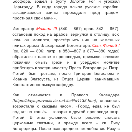
Босфора, вошёл в бухту Золотой Рог и угрожал
Царьграду. В виду города плыли русские корабли,
высадившиеся воины «проходили пред градом,
простирая свои мечи».
Император
Михаил III
(840 – 867; прав. 842 – 867),
остановив поход на арабов, вернулся в столицу; всю
ночь он молился, простёршись ниц на каменных
плитах храма Влахернской Богоматери.
Свт. Фотий I
(ок. 820 — 896; патр. в 858—867 и 877—886 годах)
обратился к пастве с проповедью, призывая слезами
покаяния омыть грехи и в усердной молитве
прибегнуть к заступничеству Пресв. Богородицы. Патр.
Фотий, был третьим, после Григория Богослова и
Иоанна Златоуста, из Отцов Церкви, занимавшим
Константинопольскую кафедру.
Как отмечается в Правосл. Календаре
(https://days.pravoslavie.ru/Life/life4138.htm)
, опасность
возрастала с каждым часом. «Город едва не был
поднят на копьё» – говорит в другой проповеди патр.
Фотий. В этих условиях было решено спасать
церковные святыни, и прежде всего – св. Ризу
Богородицы. После всенародного молебна св. Ризу с