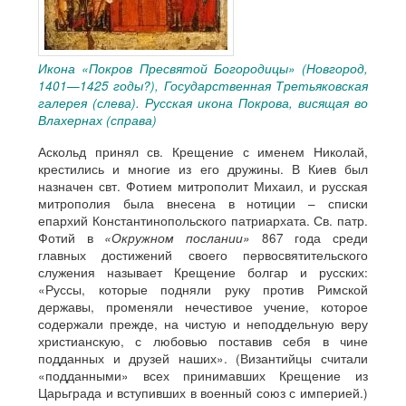
Икона «Покров Пресвятой Богородицы» (Новгород,
1401—1425 годы?), Государственная Третьяковская
галерея (слева). Русская икона Покрова, висящая во
Влахернах (справа)
Аскольд принял св. Крещение с именем Николай,
крестились и многие из его дружины. В Киев был
назначен свт. Фотием митрополит Михаил, и русская
митрополия была внесена в нотиции – списки
епархий Константинопольского патриархата. Св. патр.
Фотий в
«Окружном послании»
867 года среди
главных достижений своего первосвятительского
служения называет Крещение болгар и русских:
«Руссы, которые подняли руку против Римской
державы, променяли нечестивое учение, которое
содержали прежде, на чистую и неподдельную веру
христианскую, с любовью поставив себя в чине
подданных и друзей наших». (Византийцы считали
«подданными» всех принимавших Крещение из
Царьграда и вступивших в военный союз с империей.)