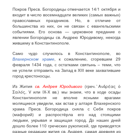
Покров Пресв. Богородицы отмечается 14/1 октября и
входит в число восемнадцати великих (самых важных)
православных праздников. Но, в отличие от
большинства из них, он не связан с евангельскими
событиями. Его основа — церковное предание о
явлении Богородицы св. Андрею Юродивому, некогда
жившему в Константинополе.
Само чудо случилось в Константинополе, во
Влахернском храме
, к сожалению, сгоревшем 29
февраля 1434 года, с остатками святынь – теми, что
не успели отправить на Запад в XIII веке захватившие
город крестоносцы.
Из Жития
св. Андрея Юродивого
(греч. ̓Ανδρέας ὁ
Σαλός, V или IX-X вв.) мы знаем, что в ходе осады
Константинополя не вполне ясными врагами
молящиеся увидели, как встав у алтаря Влахернского
храма Пресв. Богородица сняла с Себя покров
(мафорий) и распростёрла его над стоящими
людьми, укрывая и защищая город. До наших дней
дошло более 110 греческих рукописей, где приводятся
разные редакции жития св. Андрея, самая древняя из