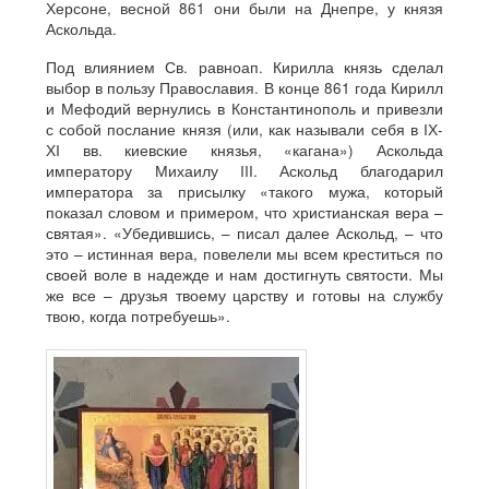
Херсоне, весной 861 они были на Днепре, у князя
Аскольда.
Под влиянием Св. равноап. Кирилла князь сделал
выбор в пользу Православия. В конце 861 года Кирилл
и Мефодий вернулись в Константинополь и привезли
с собой послание князя (или, как называли себя в IХ-
ХI вв. киевские князья, «кагана») Аскольда
императору Михаилу III. Аскольд благодарил
императора за присылку «такого мужа, который
показал словом и примером, что христианская вера –
святая». «Убедившись, – писал далее Аскольд, – что
это – истинная вера, повелели мы всем креститься по
своей воле в надежде и нам достигнуть святости. Мы
же все – друзья твоему царству и готовы на службу
твою, когда потребуешь».