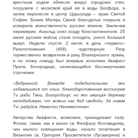
крестным ходом обнесли вокруг городских стен,
погрузили с молитвой край её в воды Босфора, а
затем перенесли в центр Царьграда – храм Святой
Софии. Божия Матерь Своей благодатью покрыла и
усмирила воинственность русских воинов. Заключив
перемирие, Аскольд снял осаду Константинополя. 25
июня русские войска стали отходить, унося большой
выкуп. Неделю спустя, 2 июля, в день «первого»
Ризоположения (458), чудотворную Ризу
торжественно возвратили в раку Влахернского храма,
и по этому поводу был впервые исполнен Акафист
Пресв. Богородице, начинающийся бессмертными
строчками:
«Взбранной Воеводе победительная, яко
избавльшеся от злых, благодарственная восписуем
Ти раби Твои, Богородице; но яко имущая державу
непобедимую, от всяких нас бед свободи, да зовем
Ти: радуйся, Невесто Неневестная»
Авторство Акафиста, возможно, принадлежит патр.
Фотию, также, как и канон св. Феофану Исповеднику,
чин малого освящения воды, начало почитания в
Византии св. Григория Просветителя (Лусаворича) и