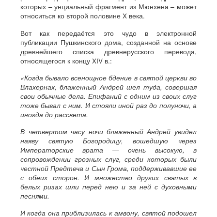
которых – унциальный фрагмент из Мюнхена – может
относиться ко второй половине X века.
Вот как передаётся это чудо в электронной
публикации Пушкинского дома, созданной на основе
древнейшего списка древнерусского перевода,
относящегося к концу XIV в.:
«Когда бывало всенощное бдение в святой церкви во
Влахернах, блаженный Андрей шел туда, совершая
свои обычные дела. Епифаний с одним из своих слуг
тоже бывал с ним. И стояли иной раз до полуночи, а
иногда до рассвета.
В четвертом часу ночи блаженный Андрей увидел
наяву святую Богородицу, вошедшую через
Императорские врата — очень высокую, в
сопровождении грозных слуг, среди которых были
честной Предтеча и Сын Грома, поддерживавшие ее
с обеих сторон. И множество других святых в
белых ризах шли перед нею и за ней с духовными
песнями.
И когда она приблизилась к амвону, святой подошел