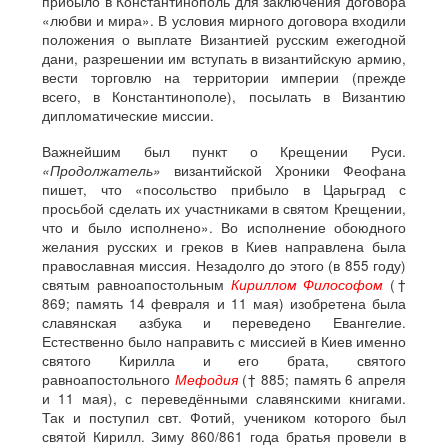
прибыло в Константинополь для заключения договора
«любви и мира». В условия мирного договора входили
положения о выплате Византией русским ежегодной
дани, разрешении им вступать в византийскую армию,
вести торговлю на территории империи (прежде
всего, в Константинополе), посылать в Византию
дипломатические миссии.
Важнейшим был пункт о Крещении Руси.
«Продолжатель»
византийской Хроники Феофана
пишет, что «посольство прибыло в Царьград с
просьбой сделать их участниками в святом Крещении,
что и было исполнено». Во исполнение обоюдного
желания русских и греков в Киев направлена была
православная миссия. Незадолго до этого (в 855 году)
святым равноапостольным
Кириллом Философом
(†
869; память 14 февраля и 11 мая) изобретена была
славянская азбука и переведено Евангелие.
Естественно было направить с миссией в Киев именно
святого Кирилла и его брата, святого
равноапостольного
Мефодия
(† 885; память 6 апреля
и 11 мая), с переведёнными славянскими книгами.
Так и поступил свт. Фотий, учеником которого был
святой Кирилл. Зиму 860/861 года братья провели в