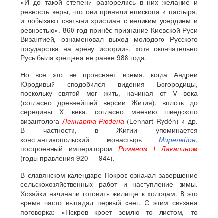
«И до такой степени разгорелись в них желание и
ревность веры, что они приняли епископа и пастыря,
и лобызают святыни христиан с великим усердием и
ревностью». 860 год принёс признание Киевской Руси
Византией, ознаменовал выход молодого Русского
государства на арену истории», хотя окончательно
Русь была крещена не ранее 988 года.
Но всё это не проясняет время, когда Андрей
Юродивый сподобился видения Богородицы,
поскольку святой мог жить, начиная от V века
(согласно древнейшей версии Жития), вплоть до
середины X века, согласно мнению шведского
византолога
Леннарта Рюдена
(Lennart Rydén) и др.
В частности, в Житии упоминается
константинопольский монастырь
Мирелейон
,
построенный императором
Романом I Лакапином
(годы правления 920 — 944).
В славянском календаре Покров означал завершение
сельскохозяйственных работ и наступление зимы.
Хозяйки начинали готовить жилище к холодам. В это
время часто выпадал первый снег. С этим связана
поговорка: «Покров кроет землю то листом, то