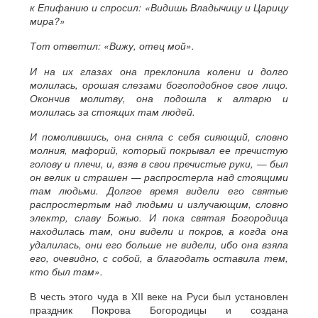
к Епифанию и спросил: «Видишь Владычицу и Царицу
мира?»
Тот ответил: «Вижу, отец мой».
И на их глазах она преклонила колени и долго
молилась, орошая слезами богоподобное свое лицо.
Окончив молитву, она подошла к алтарю и
молилась за стоящих там людей.
И помолившись, она сняла с себя сияющий, словно
молния, мафорий, который покрывал ее пречистую
голову и плечи, и, взяв в свои пречистые руки, — был
он велик и страшен — распростерла над стоящими
там людьми. Долгое время видели его святые
распростертым над людьми и излучающим, словно
электр, славу Божью. И пока святая Богородица
находилась там, они видели и покров, а когда она
удалилась, они его больше не видели, ибо она взяла
его, очевидно, с собой, а благодать оставила тем,
кто был там».
В честь этого чуда в XII веке на Руси был установлен
праздник Покрова Богородицы и создана