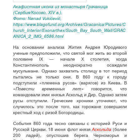
Акафистная икона из монастыря Грачаница
(Сербия/Косово, XIV в.).
Фото:
Nenad
Vuki
ćević
,
https://www.blagofund.org/Archives/Gracanica/Pictures/C
hurch_Interior/Exonarthex/South_Bay_South_Wall/GRAC
ANICA_2_IMG_6586.html
На основании анализа Жития Андрея Юродивого
ученые предположили, что святой мог жить во второй
половине IX — начале X столетия, когда
Константинополь неоднократно осаждали
мусульмане. Однако захватить столицу в тот период
пытались не только они. В 860 году к городу
подступили «племена русов» (варягов) из Киева. В
«Повести временных лет»
говорится, что
командовали ими князья Аскольд и Дир. Однако затем
русы отступили. Греческие хроники уточняют, что
случилось это после того, как горожане совершили
крестный ход с ризой Богородицы.
События 860 года тесно связаны с историей Руси и
Русской Церкви. 18 июня флот князя
Аскольда
(более
200 ладей), опустошив берега Черноморья и