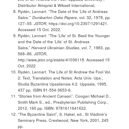
Distributor Almqvist & Wiksell International,
Rydén, Lennart. “The Date of the ‘Life of Andreas
Salos.’”
Dumbarton Oaks Papers
, vol. 32, 1978, pp.
127–55.
JSTOR
, https://doi.org/10.2307/1291421.
Accessed 15 Oct. 2022.
Rydén, Lennart. “The ‘Life’ of St. Basil the Younger
and the Date of the ‘Life’ of St. Andreas
Salos.”
Harvard Ukrainian Studies
, vol. 7, 1983, pp.
568–86.
JSTOR
,
http://www.jstor.org/stable/41036118. Accessed 15
Oct. 2022
Rydén, Lennart. The Life of St Andrew the Fool Vol.
2: Text, Translation and Notes. Acta Univ. Ups.,
Studia Byzantina Upsaliensia 4:2. Uppsala, 1995,
437 pp. ISBN 91-554-3653-6.
“Stories from Ancient Canaan”, Coogan Michael D.,
Smith Mark S., ed., Presbyterian Publishing Corp.,
2012, 160 pp. ISBN: 9781611641622.
“The Byzantine Saint”, S. Hakel, ed., St Vladimir’s
Seminary Press, Crestwood, New York, 2001, 245
pp.