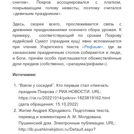
снегом». Покров ассоциировался с платком,
покрывающим голову невесты, поэтому считался
«девичьим праздником».
Здесь, скорее всего, прослеживается связь с
древними празднованиями осеннего сбора урожая. К
примеру, соответствующий по срокам Покрову
иудейский Суккот (праздник кущ) явно вспоминается
при чтении Угаритского текста
«Рефаим»
, где за
ханаанским праздничным столом собираются и люди,
и Боги, причём особо приглашаются обожествлённые
духи предков (собственно, «рапаума/рефаим»).
Источники:
“Взяли у соседей”. Кто первым стал отмечать
праздник Покрова // РИА НОВОСТИ. URL:
https://ria.ru/20221014/pokrov-1823819162.html
(дата обращения: 15.10.2022)
Житие Андрея Юродивого. Подготовка текста,
перевод и комментарии А. М. Молдована.
Пушкинский дом. Электронные публикации. URL:
http://lib.pushkinskijdom.ru/Default.aspx?