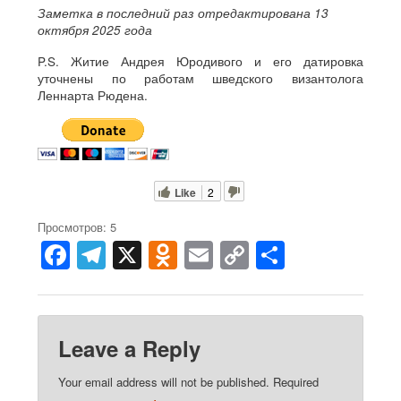
Заметка в последний раз отредактирована 13
октября 2025 года
P.S. Житие Андрея Юродивого и его датировка
уточнены по работам шведского византолога
Леннарта Рюдена.
Like
2
Просмотров: 5
F
T
X
O
E
C
S
a
el
d
m
o
h
c
e
n
ail
p
ar
e
gr
o
y
e
Leave a Reply
b
a
kl
Li
Your email address will not be published.
Required
o
m
a
n