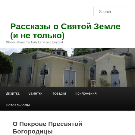
Skip
to
Sear
primary
content
Рассказы о Святой Земле
(и не только)
Stories about the Holy Land and beyond
Main
Визитка
Заметки
Поездки
Приложения
menu
Фотоальбомы
О Покрове Пресвятой
Богородицы