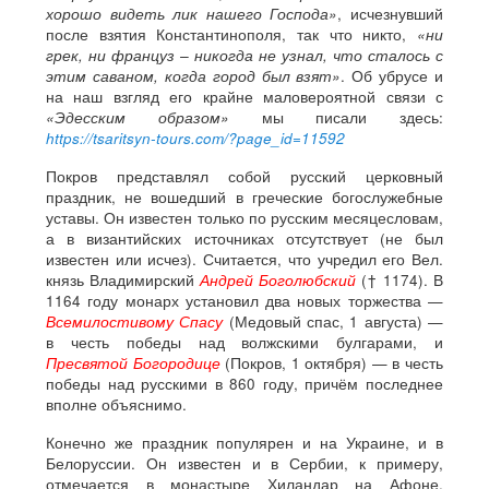
хорошо видеть лик нашего Господа»
, исчезнувший
после взятия Константинополя, так что никто,
«ни
грек, ни француз – никогда не узнал, что сталось с
этим саваном, когда город был взят»
. Об убрусе и
на наш взгляд его крайне маловероятной связи с
«Эдесским образом»
мы писали здесь:
https://tsaritsyn-tours.com/?page_id=11592
Покров представлял собой русский церковный
праздник, не вошедший в греческие богослужебные
уставы. Он известен только по русским месяцесловам,
а в византийских источниках отсутствует (не был
известен или исчез). Считается, что учредил его Вел.
князь Владимирский
Андрей Боголюбский
(† 1174). В
1164 году монарх установил два новых торжества —
Всемилостивому Спасу
(Медовый спас, 1 августа) —
в честь победы над волжскими булгарами, и
Пресвятой Богородице
(Покров, 1 октября) — в честь
победы над русскими в 860 году, причём последнее
вполне объяснимо.
Конечно же праздник популярен и на Украине, и в
Белоруссии. Он известен и в Сербии, к примеру,
отмечается в монастыре Хиландар на Афоне.