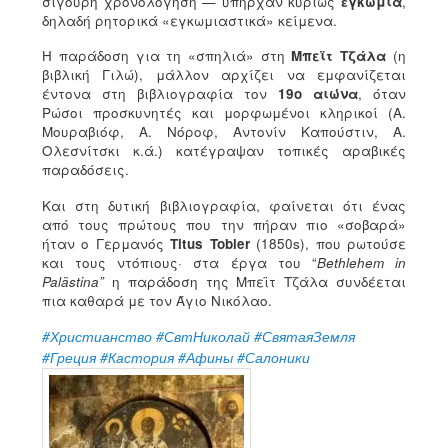
σίγουρη χρονολόγηση — υπήρχαν κυρίως
ἐγκώμια
,
δηλαδή ρητορικά «εγκωμιαστικά» κείμενα.
Η παράδοση για τη «σπηλιά» στη
Μπεϊτ Τζάλα
(η
βιβλική Γιλώ), μάλλον αρχίζει να εμφανίζεται
έντονα στη βιβλιογραφία τον
19ο αιώνα
, όταν
Ρώσοι προσκυνητές και μορφωμένοι κληρικοί (Α.
Μουραβιόφ, Α. Νόροφ, Αντονίν Καπούστιν, Α.
Ολεσνίτσκι κ.ά.) κατέγραψαν τοπικές αραβικές
παραδόσεις.
Και στη δυτική βιβλιογραφία, φαίνεται ότι ένας
από τους πρώτους που την πήραν πιο «σοβαρά»
ήταν ο Γερμανός
Titus Tobler
(1850s), που ρωτούσε
και τους ντόπιους· στα έργα του “
Bethlehem in
Palästina”
η παράδοση της Μπεϊτ Τζάλα συνδέεται
πια καθαρά με τον Άγιο Νικόλαο.
#Христианство
#СвтНиколай
#СвятаяЗемля
#Греция
#Кастория
#Афины
#Салоники