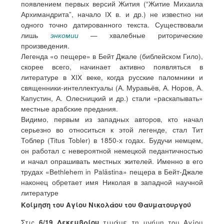
появлением первых версий Жития (“Житие Михаила
Архимандрита”, начало IX в. и др.) не известно ни
одного точно датированного текста. Существовали
лишь
энкомии
— хвалебные риторические
произведения.
Легенда «о пещере» в Бейт Джале (библейском Гило),
скорее всего, начинает активно появляться в
литературе в XIX веке, когда русские паломники и
священники-интеллектуалы (А. Муравьёв, А. Норов, А.
Капустин, А. Олесницкий и др.) стали «раскапывать»
местные арабские предания.
Видимо, первым из западных авторов, кто начал
серьезно во относиться к этой легенде, стал Тит
Тоблер (Titus Tobler) в 1850-х годах. Будучи немцем,
он работал с невероятной немецкой педантичностью
и начал опрашивать местных жителей. Именно в его
трудах «Bethlehem in Palästina» пещера в Бейт-Джале
наконец обретает имя Николая в западной научной
литературе
Κοίμηση του Αγίου Νικολάου του Θαυματουργού
Στις
6/19 Δεκεμβρίου
τιμάμε τη μνήμη του Αγίου