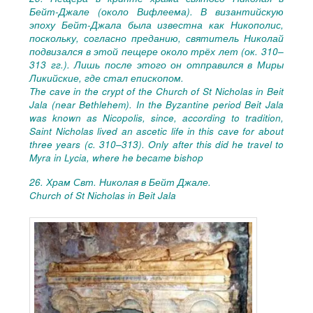
Бейт-Джале (около Вифлеема). В византийскую
эпоху Бейт-Джала была известна как Никополис,
поскольку, согласно преданию, святитель Николай
подвизался в этой пещере около трёх лет (ок. 310–
313 гг.). Лишь после этого он отправился в Миры
Ликийские, где стал епископом.
The cave in the crypt of the Church of St Nicholas in Beit
Jala (near Bethlehem).
In the Byzantine period Beit Jala
was known as Nicopolis, since, according to tradition,
Saint Nicholas lived an ascetic life in this cave for about
three years (c. 310–313). Only after this did he travel to
Myra in Lycia, where he became bishop
26. Храм Свт. Николая в Бейт Джале.
Church of St Nicholas in Beit Jala