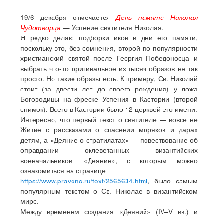
19/6 декабря отмечается
День памяти Николая
Чудотворца
— Успение святителя Николая.
Я редко делаю подборки икон в дни его памяти,
поскольку это, без сомнения, второй по популярности
христианский святой после Георгия Победоносца и
выбрать что-то оригинальное из тысяч образов не так
просто. Но такие образы есть. К примеру, Св. Николай
стоит (за двести лет до своего рождения) у ложа
Богородицы на фреске Успения в Кастории (второй
снимок). Всего в Кастории было 12 церквей его имени.
Интересно, что первый текст о святителе — вовсе не
Житие с рассказами о спасении моряков и дарах
детям, а «Деяние о стратилатах» — повествование об
оправдании оклеветанных византийских
военачальников. «Деяние», с которым можно
ознакомиться на странице
https://www.pravenc.ru/text/2565634.html
, было самым
популярным текстом о Св. Николае в византийском
мире.
Между временем создания «Деяний» (IV–V вв.) и