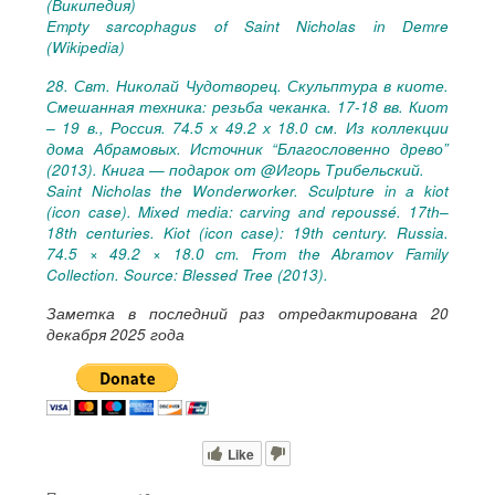
(Википедия)
Empty sarcophagus of Saint Nicholas in Demre
(Wikipedia)
28.
Свт. Николай Чудотворец. Скульптура в киоте.
Смешанная техника: резьба чеканка. 17-18 вв. Киот
– 19 в., Россия. 74.5 х 49.2 х 18.0 см.
Из
к
оллекции
дома Абрамовых. Источник “Благословенно древо”
(2013). Книга — подарок от @Игорь Трибельский.
Saint Nicholas the Wonderworker. Sculpture in a kiot
(icon case).
Mixed media: carving and repoussé. 17th
–
18th centuries. Kiot (icon case): 19th century. Russia.
74.5
× 49.2 × 18.0 cm.
From the Abramov Family
Collection.
Source: Blessed Tree (2013).
Заметка в последний раз отредактирована 20
декабря 2025 года
Like