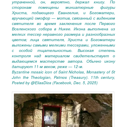
утраченной, он, вероятно, держал книгу. По
сторонам помещены миниатюрные фигуры
Христа, подающего Евангелие, и Богоматери,
вручающей омофор — мотив, связанный с видением
святителя во время заключения после Первого
Вселенского собора в Никее. Икона выполнена из
мелких тессер неравного размера и разнообразных
цветов; лица святителя, Христа и Богоматери
выложены самыми мелкими тессерами, уложенными
с особой тщательностью. Высокая степень
контроля над материалом свидетельствует о
выдающемся мастерстве автора. Обычно икону
датируют
11-м
веком, реже —
12-м.
Byzantine mosaic icon of Saint Nicholas, Monastery of St
John the Theologian, Patmos (Treasury). 11th century,
Posted by @EliasDios (Facebook, Dec. 5, 2025)