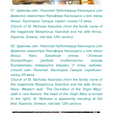
01. Церковь свт. Николая Чудотворца Каснициса (от
фамилии магистра Никифора Каснициса и его жены
Анны). Кастория, Греция, серед.–конец 12 века.
Church of St. Nicholas Kasnitzis (from the family name of
the magistrate Nicephorus Kasnitzis and his wife Anna),
Kastoria, Greece, mid-late 12th century
02. Церковь свт. Николая Чудотворца Каснициса (от
фамилии магистра Никифора Каснициса и его жены
Анны). Наос. Западная стена. «Успение
Богородицы» (редкая особенность: голова
Богоматери повернута вправо). У ложа, видимо,
стоит свт. Николай. Кастория, Греция, середина–
конец
XII
века.
Church of St. Nicholas Kasnitzis (from the family name of
the magistrate Nicephorus Kasnitzis and his wife Anna).
Naos. Western wall. “The Dormition of the Virgin Mary”
(with a rare feature: the head of the Virgin Mary is turned
to the right). St. Nicholas is apparently standing at the
bed. Kastoria, Greece, mid-late 12th century