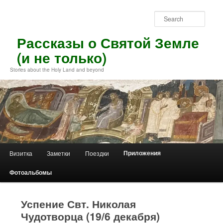
Skip
to
Sear
primary
content
Рассказы о Святой Земле
(и не только)
Stories about the Holy Land and beyond
Main
Приложения
Визитка
Заметки
Поездки
menu
Фотоальбомы
Успение Свт. Николая
Чудотворца (19/6 декабря)