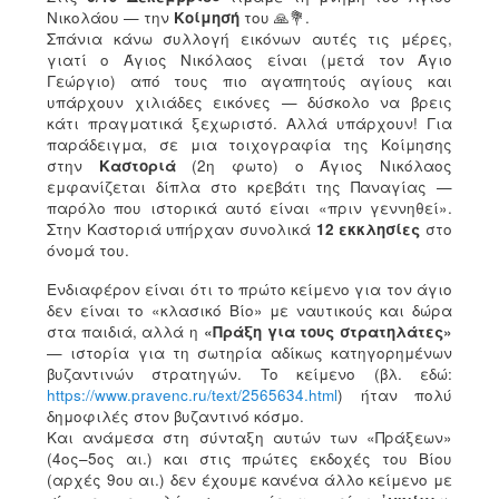
Νικολάου — την
Κοίμησή
του 🙏💐.
Σπάνια κάνω συλλογή εικόνων αυτές τις μέρες,
γιατί ο Άγιος Νικόλαος είναι (μετά τον Άγιο
Γεώργιο) από τους πιο αγαπητούς αγίους και
υπάρχουν χιλιάδες εικόνες — δύσκολο να βρεις
κάτι πραγματικά ξεχωριστό. Αλλά υπάρχουν! Για
παράδειγμα, σε μια τοιχογραφία της Κοίμησης
στην
Καστοριά
(2η φωτο) ο Άγιος Νικόλαος
εμφανίζεται δίπλα στο κρεβάτι της Παναγίας —
παρόλο που ιστορικά αυτό είναι «πριν γεννηθεί».
Στην Καστοριά υπήρχαν συνολικά
12 εκκλησίες
στο
όνομά του.
Ενδιαφέρον είναι ότι το πρώτο κείμενο για τον άγιο
δεν είναι το «κλασικό Βίο» με ναυτικούς και δώρα
στα παιδιά, αλλά η
«Πράξη για τους στρατηλάτες»
— ιστορία για τη σωτηρία αδίκως κατηγορημένων
βυζαντινών στρατηγών. Το κείμενο (βλ. εδώ:
https://www.pravenc.ru/text/2565634.html
) ήταν πολύ
δημοφιλές στον βυζαντινό κόσμο.
Και ανάμεσα στη σύνταξη αυτών των «Πράξεων»
(4ος–5ος αι.) και στις πρώτες εκδοχές του Βίου
(αρχές 9ου αι.) δεν έχουμε κανένα άλλο κείμενο με