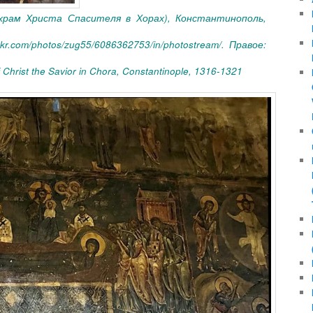
 храм Христа Спасителя в Хорах), Константинополь,
ckr.com/photos/zug55/6086362753/in/photostream/. Правое:
f Christ the Savior in Chora, Constantinople, 1316-1321