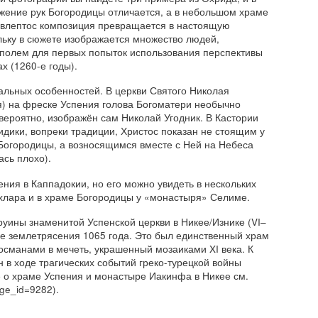
ожение рук Богородицы отличается, а в небольшом храме
́влептос композиция превращается в настоящую
ьку в сюжете изображается множество людей,
 полем для первых попыток использования перспективы
х (1260-е годы).
льных особенностей. В церкви Святого Николая
я) на фреске Успения голова Богоматери необычно
 вероятно, изображён сам Николай Угодник. В Кастории
идики, вопреки традиции, Христос показан не стоящим у
огородицы, а возносящимся вместе с Ней на Небеса
ась плохо).
ния в Каппадокии, но его можно увидеть в нескольких
лара и в храме Богородицы у «монастыря» Селиме.
руины знаменитой Успенской церкви в Никее/Изнике (VI–
сле землетрясения 1065 года. Это был единственный храм
османами в мечеть, украшенный мозаиками XI века. К
 в ходе трагических событий греко-турецкой войны
 о храме Успения и монастыре Иакинфа в Никее см.
age_id=9282).