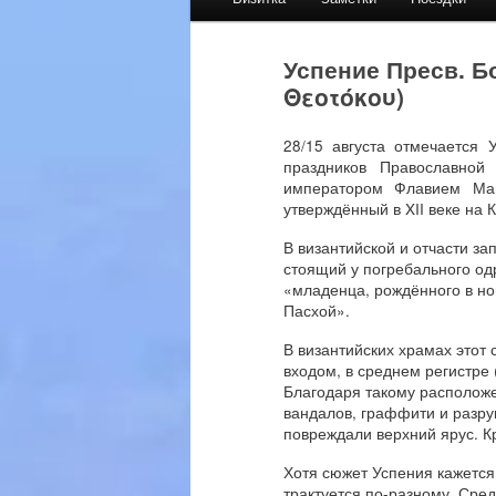
menu
Успение Пресв. Б
Θεοτόκου)
28/15 августа отмечается
праздников Православной 
императором Флавием Мав
утверждённый в XII веке на 
В византийской и отчасти з
стоящий у погребального од
«младенца, рождённого в но
Пасхой».
В византийских храмах этот
входом, в среднем регистре
Благодаря такому располож
вандалов, граффити и разру
повреждали верхний ярус. К
Хотя сюжет Успения кажется
трактуется по-разному. Сре