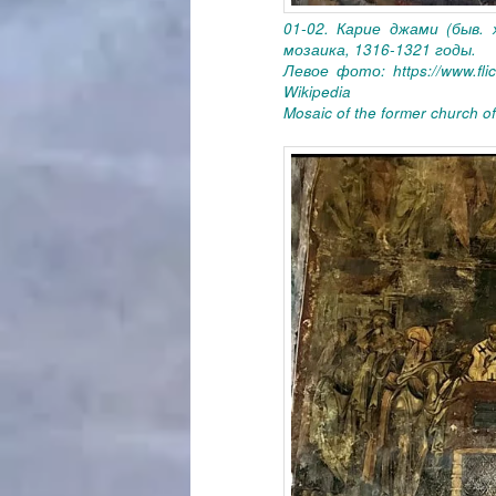
01-02. Карие джами (быв.
мозаика, 1316-1321 годы.
Левое фото: https://www.fli
Wikipedia
Mosaic of the former church o