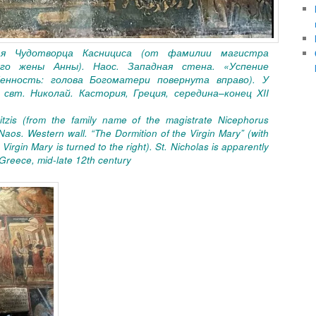
ая Чудотворца Каснициса (от фамилии магистра
го жены Анны). Наос. Западная стена. «Успение
бенность: голова Богоматери повернута вправо). У
свт. Николай. Кастория, Греция, середина–конец XII
itzis (from the family name of the magistrate Nicephorus
Naos. Western wall. “The Dormition of the Virgin Mary” (with
 Virgin Mary is turned to the right). St. Nicholas is apparently
 Greece, mid-late 12th century