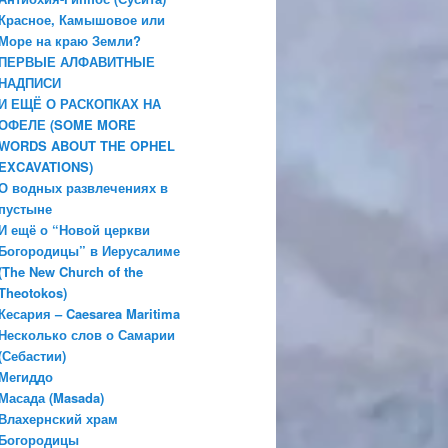
Красное, Камышовое или
Море на краю Земли?
ПЕРВЫЕ АЛФАВИТНЫЕ
НАДПИСИ
И ЕЩЁ О РАСКОПКАХ НА
ОФЕЛЕ (SOME MORE
WORDS ABOUT THE OPHEL
EXCAVATIONS)
О водных развлечениях в
пустыне
И ещё о “Новой церкви
Богородицы” в Иерусалиме
(The New Church of the
Theotokos)
Кесария – Caesarea Maritima
Несколько слов о Самарии
(Себастии)
Мегиддо
Масада (Masada)
Влахернский храм
Богородицы