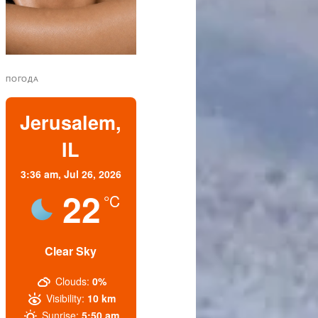
ПОГОДА
Jerusalem,
IL
3:36 am,
Jul 26, 2026
22
°C
Clear Sky
Clouds:
0%
Visibility:
10 km
Sunrise:
5:50 am