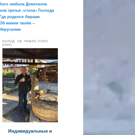
Кого любила Дометилла
или третья «стопа» Господа
Где родился Авраам
Об имени твоём –
Иерусалим
КОЛОД. СВ. ПАВЛА (ТАРС
2020)
Индивидуальные и