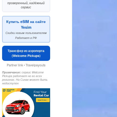
проверенный, надёжный
сервис
Купить eSIM на сайте
Yesim
Скидки новым пользователям
Работает в РФ
Трансфер из аэропорта
(Welcome Pickups)
Partner link • Travelpayouts
Примечание:
сервис Welcome
Pickups работает не во всех
регионах. На Синае может быть
недоступен