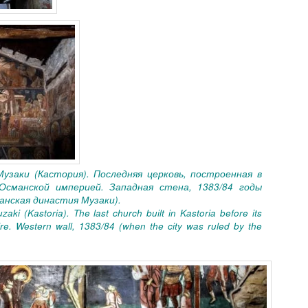
Музаки (Кастория). Последняя церковь, построенная в
Османской империей. Западная стена, 1383/84 годы
анская династия Музаки).
aki (Kastoria). The last church built in Kastoria before its
e. Western wall, 1383/84 (when the city was ruled by the