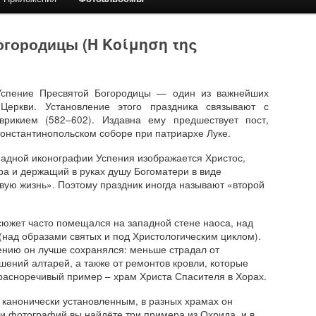
огородицы (Η Κοίμηση της
 Успение Пресвятой Богородицы — один из важнейших
Церкви. Установление этого праздника связывают с
рикием (582–602). Издавна ему предшествует пост,
Константинопольском соборе при патриархе Луке.
ападной иконографии Успения изображается Христос,
ра и держащий в руках душу Богоматери в виде
вую жизнь». Поэтому праздник иногда называют «второй
 сюжет часто помещался на западной стене наоса, над
 (над образами святых и под Христологическим циклом).
ению он лучше сохранялся: меньше страдал от
шений алтарей, а также от ремонтов кровли, которые
расноречивый пример – храм Христа Спасителя в Хорах.
 канонически установленным, в разных храмах он
ди фотографий вы найдёте три примера из Охрида, и в