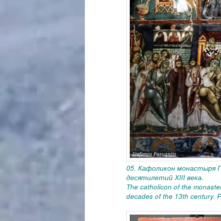
05. Кафоликон монастыря 
десятилетий
XIII
века.
The catholicon of the monastery
decades of the 13th century. 