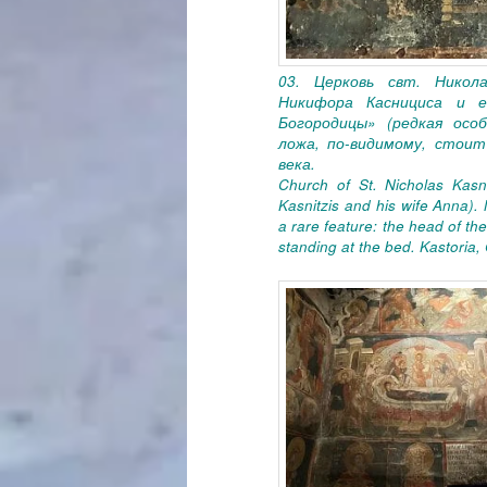
03. Церковь свт. Никол
Никифора Каснициса и е
Богородицы» (редкая осо
ложа, по-видимому, стоит 
века.
Church of St. Nicholas Kasn
Kasnitzis and his wife Anna). 
a rare feature: the head of the
standing at the bed. Kastoria,