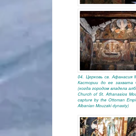
04. Церковь св. Афанасия 
Кастории до ее захвата 
(когда городом владела алб
Church of St. Athanasios Mouz
capture by the Ottoman Empir
Albanian Mouzaki dynasty)