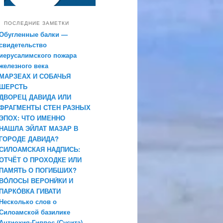
ПОСЛЕДНИЕ ЗАМЕТКИ
Обугленные балки —
свидетельство
иерусалимского пожара
железного века
МАРЗЕАХ И СОБАЧЬЯ
ШЕРСТЬ
ДВОРЕЦ ДАВИДА ИЛИ
ФРАГМЕНТЫ СТЕН РАЗНЫХ
ЭПОХ: ЧТО ИМЕННО
НАШЛА ЭЙЛАТ МАЗАР В
ГОРОДЕ ДАВИДА?
СИЛОАМСКАЯ НАДПИСЬ:
ОТЧЁТ О ПРОХОДКЕ ИЛИ
ПАМЯТЬ О ПОГИБШИХ?
ВО́ЛОСЫ ВЕРОНИ́КИ И
ПАРКО́ВКА ГИВАТИ
Несколько слов о
Силоамской базилике
Антиохия-Гиппос (Сусита)