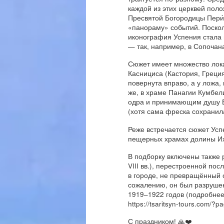
каждой из этих церквей пол
Пресвятой Богородицы Пери
«панораму» событий. Поскол
иконография Успения стала
— так, например, в Сопочана
Сюжет имеет множество лока
Каснициса (Кастория, Греци
повернута вправо, а у ложа,
же, в храме Панагии Кумбел
одра и принимающим душу Б
(хотя сама фреска сохранил
Реже встречается сюжет Успе
пещерных храмах долины Их
В подборку включены также 
VIII вв.), перестроенной по
в городе, не превращённый 
сожалению, он был разрушен
1919–1922 годов (подробнее
https://tsaritsyn-tours.com/?p
С праздником!
🙏
❤️