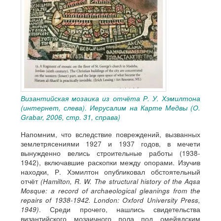
Византийская мозаика из отчёта Р. У. Хэмилтона
(интернет, слева). Иерусалим на Карте Медвы (O.
Grabar, 2006, стр. 31, справа)
Напомним, что вследствие повреждений, вызванных
землетрясениями 1927 и 1937 годов, в мечети
вынужденно велись строительные работы (1938-
1942), включавшие раскопки между опорами. Изучив
находки, Р. Хэмилтон опубликовал обстоятельный
отчёт
(Hamilton, R. W. The structural history of the Aqsa
Mosque: a record of archaeological gleanings from the
repairs of 1938-1942. London: Oxford University Press,
1949)
. Среди прочего, нашлись свидетельства
византийского мозаичного пола под омейядским