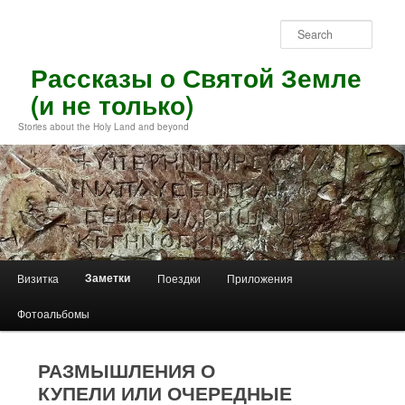
Skip
to
Sear
primary
content
Рассказы о Святой Земле
(и не только)
Stories about the Holy Land and beyond
Main
Заметки
Визитка
Поездки
Приложения
menu
Фотоальбомы
РАЗМЫШЛЕНИЯ О
КУПЕЛИ ИЛИ ОЧЕРЕДНЫЕ