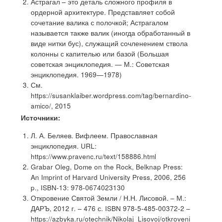
Астрагал – это деталь сложного профиля в
ордерной архитектуре. Представляет собой
сочетание валика с полочкой; Астрагалом
называется также валик (иногда обработанный в
виде нитки бус), служащий сочленением ствола
колонны с капителью или базой (Большая
советская энциклопедия. — М.: Советская
энциклопедия. 1969—1978)
См.
https://susanklaiber.wordpress.com/tag/bernardino-
amico/, 2015
Источники:
Л. А. Беляев. Вифлеем. Православная
энциклопедия. URL:
https://www.pravenc.ru/text/158886.html
Grabar Oleg, Dome on the Rock, Belknap Press:
An Imprint of Harvard University Press, 2006, 256
p., ISBN-13: 978-0674023130
Откровение Святой Земли / Н.Н. Лисовой. – М.:
ДАРЪ, 2012 г. – 476 с. ISBN 978-5-485-00372-2 –
https://azbyka.ru/otechnik/Nikolaj_Lisovoj/otkroveni