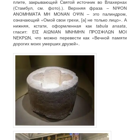
плите, закрывающей Святой источник во Влахернах
(Стамбул, см. фото).). Верхняя фраза – ΝΙΨΟΝ
ΑΝΟΜΗΜΑΤΑ ΜΗ ΜΟΝΑΝ ΟΨΙΝ – это палиндром,
означающий «Омой свои грехи, [а] не только лицо». А
нижняя, кстати, оформленная как
tabula ansata
,
гласит: ΕΙΣ ΑΙΩΝΙΑΝ ΜΝΗΜΗΝ ΠΡΟΣΦΙΛΩΝ ΜΟΙ
ΝΕΚΡΩΝ, что можно перевести как «Вечной памяти
дорогих моих умерших друзей».