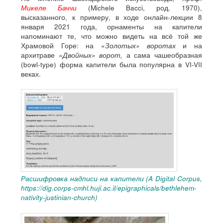
Микеле Баччи
(Michele Bacci, род. 1970),
высказанного, к примеру, в ходе онлайн-лекции 8
января 2021 года, орнаменты на капители
напоминают те, что можно видеть на всё той же
Храмовой Горе: на
«Золотых» воротах
и на
архитраве
«Двойных» ворот,
а сама чашеобразная
(bowl-type) форма капители была популярна в VI-VII
веках.
Расшифровка надписи на капители (A Digital Corpus,
https://dig.corps-cmhl.huji.ac.il/epigraphicals/bethlehem-
nativity-justinian-church)