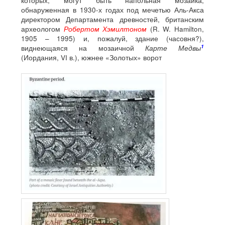
которых, могут быть напольная мозаика,
обнаруженная в 1930-х годах под мечетью Аль-Акса
директором Департамента древностей, британским
археологом
Робертом Хэмилтоном
(R. W. Hamilton,
1905 – 1995) и, пожалуй, здание (часовня?),
1
виднеющаяся на мозаичной
Карте Медвы
(Иордания, VI в.), южнее «Золотых» ворот