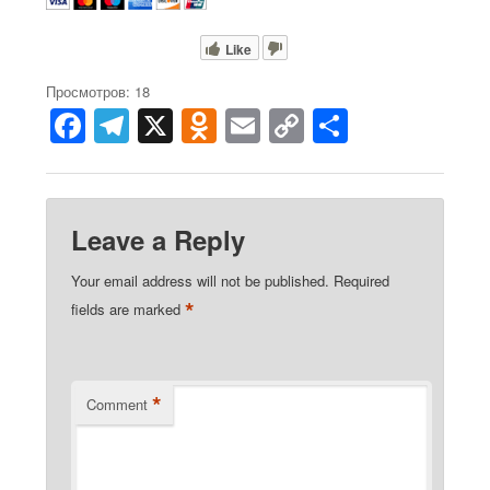
Like
Просмотров: 18
F
T
X
O
E
C
S
a
el
d
m
o
h
c
e
n
ail
p
ar
e
gr
o
y
e
Leave a Reply
b
a
kl
Li
Your email address will not be published.
Required
o
m
a
n
*
fields are marked
o
ss
k
k
ni
ki
*
Comment