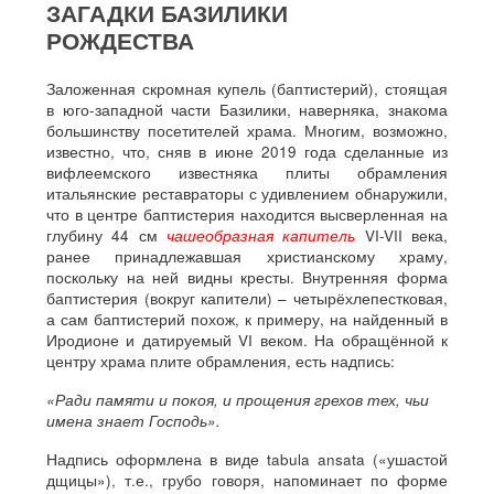
ЗАГАДКИ БАЗИЛИКИ
РОЖДЕСТВА
Заложенная скромная купель (баптистерий), стоящая
в юго-западной части Базилики, наверняка, знакома
большинству посетителей храма. Многим, возможно,
известно, что, сняв в июне 2019 года сделанные из
вифлеемского известняка плиты обрамления
итальянские реставраторы с удивлением обнаружили,
что в центре баптистерия находится высверленная на
глубину 44 см
чашеобразная капитель
VI-VII века,
ранее принадлежавшая христианскому храму,
поскольку на ней видны кресты. Внутренняя форма
баптистерия (вокруг капители) – четырёхлепестковая,
а сам баптистерий похож, к примеру, на найденный в
Иродионе и датируемый VI веком. На обращённой к
центру храма плите обрамления, есть надпись:
«Ради памяти и покоя, и прощения грехов тех, чьи
имена знает Господь».
Надпись оформлена в виде tabula ansata («ушастой
дщицы»), т.е., грубо говоря, напоминает по форме