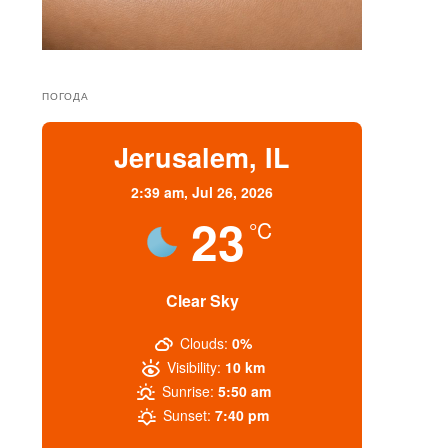
ПОГОДА
Jerusalem, IL
2:39 am,
Jul 26, 2026
23
°C
Clear Sky
Clouds:
0%
Visibility:
10 km
Sunrise:
5:50 am
Sunset:
7:40 pm