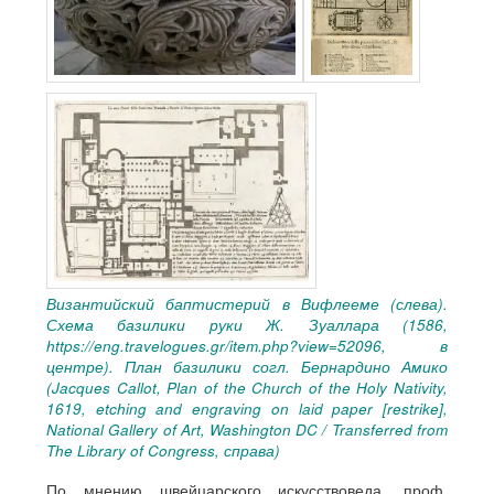
Византийский баптистерий в Вифлееме (слева).
Схема базилики руки Ж. Зуаллара (1586,
https://eng.travelogues.gr/item.php?view=52096, в
центре). План базилики согл. Бернардино Амико
(Jacques Callot, Plan of the Church of the Holy Nativity,
1619, etching and engraving on laid paper [restrike],
National Gallery of Art, Washington DC / Transferred from
The Library of Congress, справа)
По мнению швейцарского искусствоведа, проф.