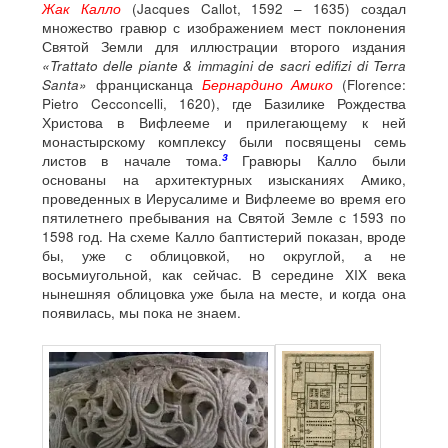
Жак Калло
(Jacques Callot, 1592 – 1635) создал
множество гравюр с изображением мест поклонения
Святой Земли для иллюстрации второго издания
«Trattato delle piante & immagini de sacri edifizi di Terra
Santa»
францисканца
Бернардино Амико
(Florence:
Pietro Cecconcelli, 1620), где Базилике Рождества
Христова в Вифлееме и прилегающему к ней
монастырскому комплексу были посвящены семь
3
листов в начале тома.
Гравюры Калло были
основаны на архитектурных изысканиях Амико,
проведенных в Иерусалиме и Вифлееме во время его
пятилетнего пребывания на Святой Земле с 1593 по
1598 год. На схеме Калло баптистерий показан, вроде
бы, уже с облицовкой, но округлой, а не
восьмиугольной, как сейчас. В середине XIX века
нынешняя облицовка уже была на месте, и когда она
появилась, мы пока не знаем.