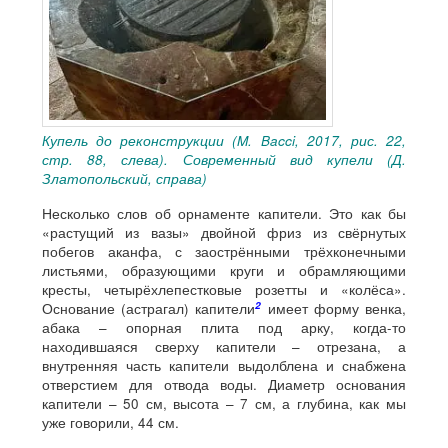
Купель до реконструкции (M. Bacci, 2017, рис. 22,
стр. 88, слева). Современный вид купели (Д.
Златопольский, справа)
Несколько слов об орнаменте капители. Это как бы
«растущий из вазы» двойной фриз из свёрнутых
побегов аканфа, с заострёнными трёхконечными
листьями, образующими круги и обрамляющими
кресты, четырёхлепестковые розетты и «колёса».
2
Основание (астрагал) капители
имеет форму венка,
абака – опорная плита под арку, когда-то
находившаяся сверху капители – отрезана, а
внутренняя часть капители выдолблена и снабжена
отверстием для отвода воды. Диаметр основания
капители – 50 см, высота – 7 см, а глубина, как мы
уже говорили, 44 см.