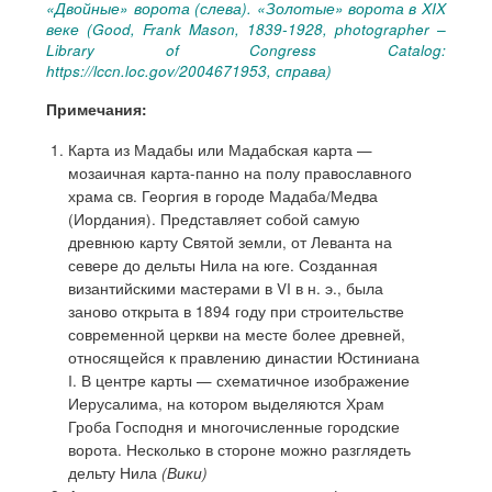
«Двойные» ворота (слева). «Золотые» ворота в XIX
веке (Good, Frank Mason, 1839-1928, photographer –
Library of Congress Catalog:
https://lccn.loc.gov/2004671953, справа)
Примечания:
Карта из Мадабы или Мадабская карта —
мозаичная карта-панно на полу православного
храма св. Георгия в городе Мадаба/Медва
(Иордания). Представляет собой самую
древнюю карту Святой земли, от Леванта на
севере до дельты Нила на юге. Созданная
византийскими мастерами в VI в н. э., была
заново открыта в 1894 году при строительстве
современной церкви на месте более древней,
относящейся к правлению династии Юстиниана
I. В центре карты — схематичное изображение
Иерусалима, на котором выделяются Храм
Гроба Господня и многочисленные городские
ворота. Несколько в стороне можно разглядеть
дельту Нила
(Вики)