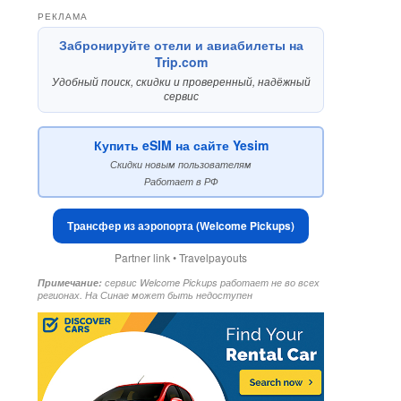
РЕКЛАМА
Забронируйте отели и авиабилеты на
Trip.com
Удобный поиск, скидки и проверенный, надёжный
сервис
Купить eSIM на сайте Yesim
Скидки новым пользователям
Работает в РФ
Трансфер из аэропорта (Welcome Pickups)
Partner link • Travelpayouts
Примечание:
сервис Welcome Pickups работает не во всех
регионах. На Синае может быть недоступен