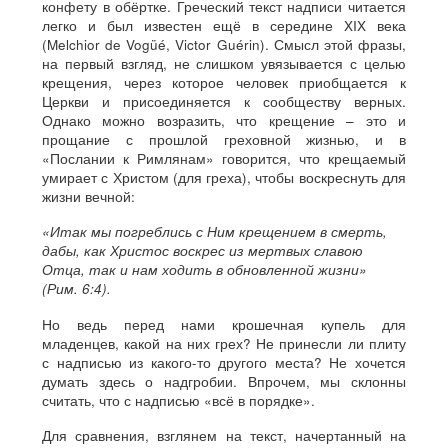
конфету в обёртке. Греческий текст надписи читается
легко и был известен ещё в середине XIX века
(Melchior de Vogüé, Victor Guérin). Смысл этой фразы,
на первый взгляд, не слишком увязывается с целью
крещения, через которое человек приобщается к
Церкви и присоединяется к сообществу верных.
Однако можно возразить, что крещение – это и
прощание с прошлой греховной жизнью, и в
«Послании к Римлянам» говорится, что крещаемый
умирает с Христом (для греха), чтобы воскреснуть для
жизни вечной:
«Итак мы погреблись с Ним крещением в смерть,
дабы, как Христос воскрес из мертвых славою
Отца, так и нам ходить в обновленной жизни»
(Рим. 6:4).
Но ведь перед нами крошечная купель для
младенцев, какой на них грех? Не принесли ли плиту
с надписью из какого-то другого места? Не хочется
думать здесь о надгробии. Впрочем, мы склонны
считать, что с надписью «всё в порядке».
Для сравнения, взглянем на текст, начертанный на