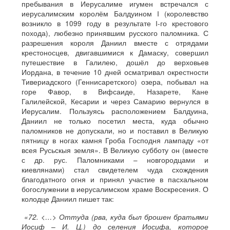
пребывания в Иерусалиме игумен встречался с
иерусалимским королём Балдуином I (королевство
возникло в 1099 году в результате I-го крестового
похода), любезно принявшим русского паломника. С
разрешения короля Даниил вместе с отрядами
крестоносцев, двигавшимися к Дамаску, совершил
путешествие в Галилею, дошёл до верховьев
Иордана, в течение 10 дней осматривал окрестности
Тивериадского (Геннисаретского) озера, побывал на
горе Фавор, в Вифсаиде, Назарете, Кане
Галилейской, Кесарии и через Самарию вернулся в
Иерусалим. Пользуясь расположением Балдуина,
Даниил не только посетил места, куда обычно
паломников не допускали, но и поставил в Великую
пятницу в ногах камня Гроба Господня лампаду «от
всея Русьскыя земля». В Великую субботу он (вместе
с др. рус. Паломниками – новгородцами и
киевлянами) стал свидетелем чуда схождения
благодатного огня и принял участие в пасхальном
богослужении в иерусалимском храме Воскресения. О
колодце Даниил пишет так:
«72. <…> Оттуда (рва, куда был брошен братьями
Иосиф – И. Ц.) до селения Иосифа, которое