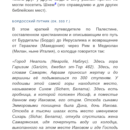
5
могли посетить Шхем
(это справедливо и для других
библейских мест).
БОРДОССКИЙ ПУТНИК (ОК. 333 Г.)
В этом краткий путеводителе по Палестине,
составленном христианином и описывающим его путь
от Бурдигалы (Бордо) до Иерусалима и возвращение
от Гераклеи (Македония) через Рим в Медиолан
(Милан, ныне Италия), о колодце говорится так:
«Город Неаполь (Neapolis, Наблус). Здесь гора
Гаризим (Garizim, джебел эт-Тор 462). Здесь, по
словам Самарян, Авраам приносил жертву и до
вершины её подымаешься по 300 ступеням. У
подошвы этой самой горы находится место,
называемое Сихем (Sichem, Белата). Здесь есть
гробница, в которой положен Иосиф, в поместье
данном ему Иаковом, его отцом. Отсюда сынами
Эмморовыми похищена была Дина, дочь Иакова.
Отсюда в тысячи шагах есть место именуемое
Сихарь (Sichar, Белата), откуда спустилась жена
Самарянская, идя почерпнуть воду из колодца,
выкопанного на этом месте Иаковом и где Господь