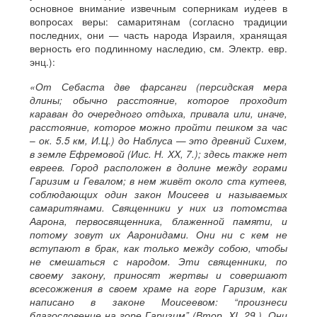
основное внимание извечным соперникам иудеев в
вопросах веры: самаритянам (согласно традиции
последних, они — часть народа Израиля, хранящая
верность его подлинному наследию, см. Электр. евр.
энц.):
«От Себаста две фарсанги (персидская мера
длины; обычно расстояние, которое проходит
караван до очередного отдыха, привала или, иначе,
расстояние, которое можно пройти пешком за час
– ок. 5.5 км, И.Ц.) до Наблуса — это древний Сихем,
в земле Ефремовой (Иис. Н. XX, 7.); здесь также нет
евреев. Город расположен в долине между горами
Гаризим и Гевалом; в нем живёт около ста кутеев,
соблюдающих один закон Моисеев и называемых
самаритянами. Священники у них из потомства
Аарона, первосвященника, блаженной памяти, и
потому зовут их Ааронидами. Они ни с кем не
вступают в брак, как только между собою, чтобы
не смешаться с народом. Эти священники, по
своему закону, приносят жертвы и совершают
всесожжения в своем храме на горе Гаризим, как
написано в законе Моисеевом: “произнеси
благословение на горе Гаризим” (Втор. XI, 29.). Они