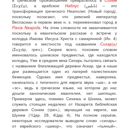
в греческом произношении превратилось в
Сихем
(Συχέμ), а арабское
Наблус
(نابلس) – это
трансформация греческого Неаполис (Новый город),
поскольку полагают, что римский император
Веспасиан в первом веке н. э. переименовал город в
Flavia Neapolis
.
На этом сложности не заканчиваются
поскольку в евангельском рассказе о встрече у
колодца Иакова Иисуса Христа с самарянкой (Ин. 4)
говорится о местности под названием
Сихар(ь)
(Συχάρ, греч.). Скорее всего, похожим словом
именовалось шхемское предместье, где находился
колодец. Уже в средние века Сихарь пытались связать
с названием близлежащей деревни Аскар, где в наши
дни размещается один из лагерей палестинских
беженцев. Однако имя предместья, наверняка,
начиналось с типичного для иврита звука «ша», а не
«эс», ведь в греческом языке, на котором до нас
дошли канонические евангелия, нет шипящих.
Примером здесь, помимо Сихема и Шхема, может
служить стоящая недалеко от Назарета библейская
деревня Сонем (греч.), звучащая на иврите, как
Шунем (1Цар. 28, 4Цар. 4). На полном серьёзе,
некоторые исследователи выводили слово «сихарь»
от еврейского «шикор», что означает «пьяный».