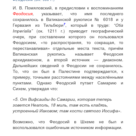
И. В. Помяловский, в предисловии к воспоминаниям
Феодосия
, указывает, что имя последнего
сохранилось в Ватиканской рукописи № 6018 и у
7
Гервазия из Тильбюри
, который в труде:
“Otia
Imperialia”
(ок. 1211 г.) приводит географический
очерк, при составлении которого он пользовался
Феодосием, «то распространяя, то сокращая, то
перестанавливая» отдельные места текста, причём
Ватиканская рукопись называет Феодосия
архидиаконом, а второй источник — диаконом.
Дальнейших сведений о Феодосии не сохранилось.
То, что он был в Палестине подтверждается, к
примеру, точными расстояниями между населёнными
пунктами. Однако Феодосий путает Самарию и
Сихем, утверждая что:
«5. От Вифсаиды до Самaрии, которая теперь
зовется Неаполь, 18 миль, там есть кладязь,
устроенный Иаковом; там кости святого Иосифа».
Возможно, что Феодосий в Шхеме не был и
воспользовался ошибочным источником информации.