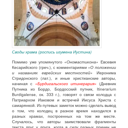
Своды храма (роспись игумена Иустина)
Помимо уже упомянутого
«Ономастикона»
Евсевия
Кесарийского (греч.), с комментариями
«О положении
и названиях еврейских местностей»
Иеронима
Стридонского (лат.), и иные христианские авторы,
начиная с
«Бурдигальского итинерария»
(Дневник
Путника из Бордо, Бордосский путник, Itinerarium
Burdigalense, ок. 333 г.), говорят о связи колодца с
Патриархом Иаковом и встречей Иисуса Христа с
самарянкой. Из путевых заметок можно сделать вывод
о том, что колодец в разное время находился в
разных храмах, построенных на том же месте.
Случалось, что авторы заимствовали фрагменты
текста друг у друга, когда в силу разных причин не