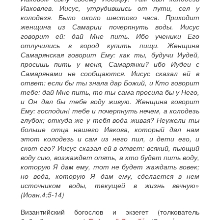
Иаковлев. Иисус, утрудившись от пути, сел у
колодезя. Было около шестого часа. Приходит
женщина из Самарии почерпнуть воды. Иисус
говорит ей: дай Мне пить. Ибо ученики Его
отлучились в город купить пищи. Женщина
Самарянская говорит Ему: как ты, будучи Иудей,
просишь пить у меня, Самарянки? ибо Иудеи с
Самарянами не сообщаются. Иисус сказал ей в
ответ: если бы ты знала дар Божий, и Кто говорит
тебе: дай Мне пить, то ты сама просила бы у Него,
и Он дал бы тебе воду живую. Женщина говорит
Ему: господин! тебе и почерпнуть нечем, а колодезь
глубок; откуда же у тебя вода живая? Неужели ты
больше отца нашего Иакова, который дал нам
этот колодезь и сам из него пил, и дети его, и
скот его? Иисус сказал ей в ответ: всякий, пьющий
воду сию, возжаждет опять, а кто будет пить воду,
которую Я дам ему, тот не будет жаждать вовек;
но вода, которую Я дам ему, сделается в нем
источником воды, текущей в жизнь вечную»
(Иоан.4:5-14)
Византийский богослов и экзегет (толкователь