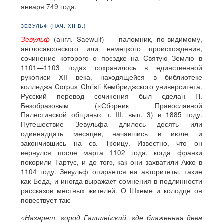
января 749 года.
ЗЕВУЛЬФ (НАЧ. XII В.)
Зевульф
(англ. Saewulf) — паломник, по-видимому,
англосаксонского или немецкого происхождения,
сочинение которого о поездке на Святую Землю в
1101—1103 годах сохранилось в единственной
рукописи XII века, находящейся в библиотеке
колледжа Corpus Christi Кембриджского университета.
Русский перевод сочинения был сделан П.
Безобразовым («Сборник Православной
Палестинской общины» т. III, вып. 3) в 1885 году.
Путешествие Зевульфа длилось десять или
одиннадцать месяцев, начавшись в июле и
закончившись на св. Троицу. Известно, что он
вернулся после марта 1102 года, когда франки
покорили Тартус, и до того, как они захватили Акко в
1104 году. Зевульф опирается на авторитеты, такие
как Беда, и иногда выражает сомнения в подлинности
рассказов местных жителей. О Шхеме и колодце он
повествует так:
«Назарет, город Галилейский, где блаженная дева