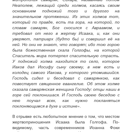
Неаполем, лежащий среди холмов, касаясь своим
основанием подножий того и другого на
значительном протяжении. Из этих холмов тот,
который по правде, есть та гора, на которой, по
словам самарян, Бог сносился с Авраамом, и
требовал от него в жертву Исаака, и, как они
уверяют, патриарх (будто бы) и совершил её на
ней. Но они не знают, что говорят; ибо тою горою
была божественная скала Голгофы, на которой
Спаситель мира потерпел спасительную страсть.
У подножий холма находится то село, которое
Иаков дал Иосифу сыну своему, в нем есть и
колодец самого Иакова, у которого утомившийся.
Господь сидел и беседовал с самарянкою, как
повествует священное евангелие. Об этом холме
сказала самарянская женщина Господу: отцы наши в
горе сей поклонишася. И Господь своею беседою с
нею поучал всех, как нужно покланяться
поклоняющимся в духе и истине».
В отрывке есть любопытное мнение о том, что местом
жертвоприношения Исаака была Голгофа. По-
видимому, часть современников Иоанна Фоки