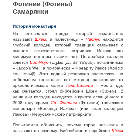
Фотинии (Фотины)
Самарянки
История монастыря
На юго-востоке города, который израильтяне
называют
Шхем
, а палестинцы –
Наблус
находится
глубокий колодец, который традиция связывает с
именем ветхозаветного патриарха Иакова как
минимум полторы тысячи лет. По-арабски колодец
зовётся
Бир-Якуб
(بئر يعقوب, Bir Ya’qub), по-английски
– Jacob’s Well, а по-гречески – Фреар ту Иаков (Φρέαρ
του Ιακώβ). Этот водный резервуар расположен на
небольшом (несколько сот метров) расстоянии от
археологического холма
Т
ель-Балата
– места, где,
как считается, стоял библейский Шхем (Сихем). В
наши дни колодец находится в крипте освящённого в
2008 году храма
Св. Фотины
(Фотинии) греческого
монастыря «Колодца Иакова» (или «над колодцем
Иакова») Иерусалимского патриархата.
Попытаемся объяснить, почему город называли и
называют по-разному. Библейское и еврейское
Шхем