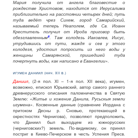
Мария получила от ангела благовестие о
рождестве Христовом, находится от Иерусалима
приблизительно на расстоянии четырех дней; путь
туда ведёт чрез Сихем, город Самарийский,
называемый теперь Неаполем, где Св. Иоанн
Креститель получил от Ирода приговор быть
8
обезглавленным
. Там колодезь Иаковлев, Иисус,
утрудившись от пути, жаждя и сев у этого
колодезя, удостоил попросить из него воды у
женщины Самарянской, пришедшей туда
почерпнуть воды, как написано в Евангелии».
ИГУМЕН ДАНИИЛ (НАЧ. XII В.)
Даниил
, (2-я пол. XI – 1-я пол. XII века), игумен,
возможно, епископ Юрьевский, автор самого раннего
древнерусского описания паломничества в Святую
Землю:
«Житье и хожение Данила, Русьскыя земли
игумена»
. Косвенные данные (сравнение Иордана с
притоком Десны р. Сновью, протекающей в
окрестностях Чернигова), позволяют предположить,
что Даниил был выходцем из южнорусских
(черниговских?) земель. По-видимому, он принял
постриг в Киево-Печерском в честь Успения Пресв.