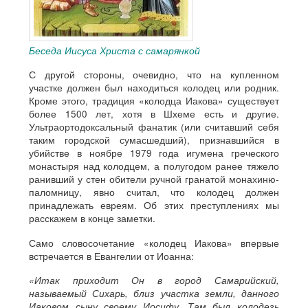
Беседа Иисуса Христа с самарянкой
С другой стороны, очевидно, что на купленном
участке должен был находиться колодец или родник.
Кроме этого, традиция «колодца Иакова» существует
более 1500 лет, хотя в Шхеме есть и другие.
Ультраортодоксальный фанатик (или считавший себя
таким городской сумасшедший), признавшийся в
убийстве в ноябре 1979 года игумена греческого
монастыря над колодцем, а полугодом ранее тяжело
ранивший у стен обители ручной гранатой монахиню-
паломницу, явно считал, что колодец должен
принадлежать евреям. Об этих преступлениях мы
расскажем в конце заметки.
Само словосочетание «колодец Иакова» впервые
встречается в Евангелии от Иоанна:
«Итак приходит Он в город Самарийский,
называемый Сихарь, близ участка земли, данного
Иаковом сыну своему Иосифу. Там был колодезь