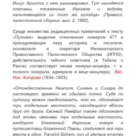
Иисус Христос с нею разговаривал. Тут находятся
платаны, посаженные Иаковом и водоём,
наполняющейся из того же колодца» (Правосл.
палестинский сборник, вып. 2, 1882).
Среди множества редакционных примечаний к тексту
«Путника» выделим отмеченное номером 477 и
принадлежащее перу историка и писателя,
основателя и секретаря Императорского
Православного Палестинского Общества (ИППО),
действительного тайного советника (в Табели о
Рангах соответствует чинам генерал-аншефа, т. е.
полного генерала, адмирала и вице-канцлера),
Вас.
Ник. Хитрово
(1834–1903):
«Отождествление Неаполя, Сихема и Сихара до
настоящего времени не сделано точно. Судя по
путнику можно предполагать, что он, обозначает
три отдельные местности, находящиеся вблизи
друг от друга. Евсевий Памфил также обозначает
под этими именами три отдельные местности,
наоборот блаженный Иероним, говоря о
путешествии блаженной Павлы, соединяет все три
места в одно: Transivit Sichem, non ut plerique errantes