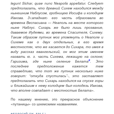
legunt Sichar, quae nunc Neapolis appellatur. Следует
предполагать, что древний Сихем находился между
нынешним Наблусом, гробницею Иосифа и колодцем
Иакова. 3<ападная> его часть образовала во
времена Веспасиана — Неаполь на месте которого
ныне Наблус. Сихарь же было лишь прозвание,
даваемое Иудеями, во времена Спасителя, Сихему.
Таким образом путник мог упомянуть о Неаполе и
Cихеме как о двух отдельных, в его время
местностях, что же касается до Сихара, то имея в
виду рассказ евангельский, он мог этим именем
назвать ю. з. часть Сихема, лежащую на склоне;
6
Гаризима, где ныне селение Белата
.
Это
последнее предположение кажется тем
справедливо, что тот же путник несколько ниже
говорит: “откуда спустилась”-, это заставляет
предполагать что Сихарь находился на спуске горы
и ближайшим к нему колодцем был колодезь Иакова,
что вполне совпадает с местностью Белата».
По нашему мнению, это прекрасное объяснение
«путаницы» со шхемскими названиями.
ФЕОДОСИЙ (ОК. 530 Г.)