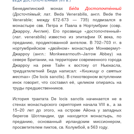
БЕДА ДОСТОПОЧТЕННЫЙ (VII В.)
Бенедиктинский монах
Бе́да Достопочте́нный
(Досточти́мый; лат. Beda Venerabilis, англ. Bede the
Venerable; между 672-673 — 735) подвизался в
монастыре свв. Петра и Павла в Нортумбрии (совр.
Джарроу, Англия). Его прозвище «достопочтенный»
(лат. venerabilis) известно из эпитафии IX века, по
преданию, продиктованной ангелом. В 702–703 гг. в
нортумбрийском «двойном» монастыре Монквермут-
Джарроу (англ.: Monkwearmouth–Jarrow Abbey) на
севере Британии, на территории современного города
Джарроу на реке Тайн к востоку от Ньюкасла,
тридцатилетний Беда написал:
«Книжицу о святых
местах»
(De locis sanctis). В стихотворном вступлении
инок говорит, что составил её, целиком опираясь на
труды предшественников.
История трактата De locis sanctis начинается не в
стенах монастырского скриптория начала VIII в., а за
15–20 лет до этого, на острове Айона у западных
берегов Шотландии, где находится монастырь, по
преданию, основанный ирландским миссионером,
просветителем пиктов, св. Колумбой, в 563 году.