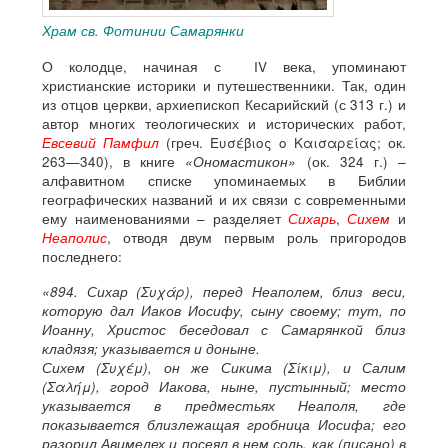
Храм св. Фотинии Самарянки
О колодце, начиная с IV века, упоминают
христианские историки и путешественники. Так, один
из отцов церкви, архиепископ Кесарийский (с 313 г.) и
автор многих теологических и исторических работ,
Евсевий Памфил
(греч. Ευσέβιος ο Καισαρείας; ок.
263—340), в книге
«Ономастикон»
(ок. 324 г.) –
алфавитном списке упоминаемых в Библии
географических названий и их связи с современными
ему наименованиями – разделяет
Сихарь
,
Сихем
и
Неаполис
, отводя двум первым роль пригородов
последнего:
«894. Сихар (Συχάρ), перед Неаполем, близ веси,
которую дал Иаков Иосифу, сыну своему; тут, по
Иоанну, Христос беседовал с Самарянкой близ
кладязя; указывается и доныне.
Сихем (Συχέμ), он же Сикима (Σίκιμ), и Салим
(Σαλήμ), город Иакова, ныне, пустынный; место
указывается в предместьях Неаполя, где
показывается близлежащая гробница Иосифа; его
разорил Авимелех и посеял в нем соль, как (писано) в