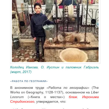
Колодец Иакова. О. Иустин и паломник Габриэль
(март, 2017)
«РАБОТА ПО ГЕОГРАФИИ»
В анонимном труде
«Работа по географии»
(The
Works on Geography, 1128-1137), основанном на
Liber
Locorum
(«Книга о местах»)
блаж. Иеронима
Стридонского
, утверждается, что: