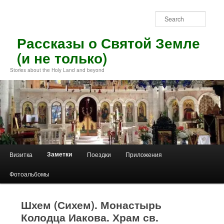
Skip
to
Sear
primary
content
Рассказы о Святой Земле
(и не только)
Stories about the Holy Land and beyond
Main
Заметки
Визитка
Поездки
Приложения
menu
Фотоальбомы
Шхем (Сихем). Монастырь
Колодца Иакова. Храм св.