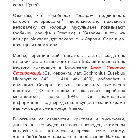
книге Судей».
Отметим, что
«гробница Иосифа»
, подлинность
1
которой оспаривается
, действительно находится
неподалёку от колодца. Мусульмане показывают
гробницу Иосифа
(Юсуфию)
в Хевроне, в той же
пещере Махпела, где похоронены Авраам, Сара и др.
праотцы и праматери.
Монах, христианский писатель, аскет, создатель
канонического латинского текста Библии и основатель
первого монастыря в Вифлееме
Блаж.
Иероним
Стридонский
(Св. Иероним, лат. Sophronius Eusebius
Hieronymus; 342 — 419 или 420), добавляет к
описанию Сихари то, что «ныне там выстроена
церковь» («О положении и названиях еврейских
местностей», прим. 894). Это важнейшая
информация, подтверждающая существование храма
над колодцем уже в конце IV века.
В отличие от самаритян, христиан и мусульман,
далеко не все иудеи связывают колодец с именем
ветхозаветного патриарха и, прежде всего, потому,
что в библейском рассказе о пребывании Иакова в