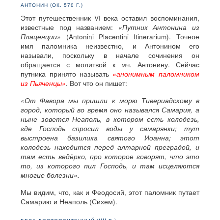
АНТОНИН (ОК. 570 Г.)
Этот путешественник VI века оставил воспоминания,
известные под названием:
«Путник Антонина из
Плаценции»
(Antonini Placentini Itinerarium). Точное
имя паломника неизвестно, и Антонином его
называли, поскольку в начале сочинения он
обращается с молитвой к мч. Антонину. Сейчас
путника принято называть
«анонимным паломником
из Пьяченцы»
. Вот что он пишет:
«От Фавора мы пришли к морю Тивериадскому в
город, который во время оно назывался Самария, а
ныне зовется Неаполь, в котором есть колодезь,
где Господь спросил воды у самарянки; тут
выстроена базилика святого Иоанна; этот
колодезь находится перед алтарной преградой, и
там есть ведёрко, про которое говорят, что это
то, из которого пил Господь, и там исцеляются
многие болезни».
Мы видим, что, как и Феодосий, этот паломник путает
Самарию и Неаполь (Сихем).