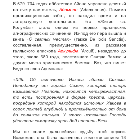
В 679–704 годах аббатством Айона управлял девятый
по счету настоятель,
Адомнан
(Adamnanus). Помимо
организационных забот, он находил время и на
литературную деятельность. Его «Житие св.
Колумбы» стало одним из первых ирландских
агиографических сочинений. Из-под его пера вышла и
книга
«О святых местах»
(также De locis Sanctis),
составленная, преимущественно, из рассказов
галльского епископа
Аркульфа
(Arculf), незадолго до
этого, около 680 года, посетившего Святую Землю и
другие места христианского Востока. Вот, что пишет
Беда со слов Адомнана:
«XIIII. Об источнике Иакова вблизи Сихема.
Неподалеку от города Сихем, который теперь
называется Неаполь, находится четырехчастная,
то есть построенная в форме креста, церковь,
посредине которой находится источник Иакова в
сорок локтей глубиной и протяжённостью от бока
до кончиков пальцев. У этого источника Господь
удостоил самарянку просьбой напоить Его».
Мы не знаем дальнейшую судьбу этой церкви.
Возможно, она была разрушена землетрясением 18