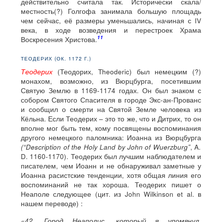
действительно считала так. Исторически скала/
местность(?) Голгофа занимала большую площадь
чем сейчас, её размеры уменьшались, начиная с IV
века, в ходе возведения и перестроек Храма
11
Воскресения Христова.
ТЕОДЕРИХ (ОК. 1172 Г.)
Теодерих
(Теодорих, Theoderic) был немецким (?)
монахом, возможно, из Вюрцбурга, посетившим
Святую Землю в 1169-1174 годах. Он был знаком с
собором Святого Спасителя в городе Экс-ан-Прованс
и сообщил о смерти на Святой Земле человека из
Кёльна. Если Теодерих – это то же, что и Дитрих, то он
вполне мог быть тем, кому посвящены воспоминания
другого немецкого паломника: Иоанна из Вюрцбурга
(“Description of the Holy Land by John of Wuerzburg”
, A.
D. 1160-1170). Теодерих был лучшим наблюдателем и
писателем, чем Иоанн и не обнаруживал заметные у
Иоанна расистские тенденции, хотя общая линия его
воспоминаний не так хороша. Теодерих пишет о
Неаполе следующее (цит. из John Wilkinson et al. в
нашем переводе) :
«42. Город Неаполис, который я упомянул,