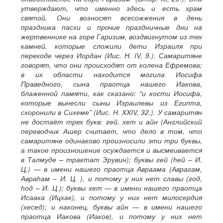
утверждают, что именно здесь и есть храм
святой. Они возносят всесожжения в день
праздника пасхи и прочие праздничные дни на
жертвеннике на горе Гаризим, воздвигнутом из тех
камней, которые сложили дети Израиля при
переходе через Иордан (Иис. Н. IV, 9.). Самаритяне
говорят, что они происходят от колена Ефремова;
в их области находится могила Иосифа
Праведного, сына праотца нашего Иакова,
блаженной памяти, как сказано: “и кости Иосифа,
которые вынесли сыны Израилевы из Египта,
схоронили в Сихеме” (Иис. Н. XXIV, 32.). У самаритян
не достаёт трех букв: гей, хет и айн (Английский
переводчик Ашер считает, что дело в том, что
самаритяне одинаково произносили эти три буквы,
а такое произношение осуждается и высмеивается
в Талмуде – трактат Эрувин); буквы гей (hей – И.
Ц.) — в имени нашего праотца Авраама (Аврагам,
Авраhам – И. Ц. ), и потому у них нет славы (год,
hод – И. Ц.); буквы хет — в имени нашего праотца
Исаака (Ицхак), и потому у них нет милосердия
(хесед); и наконец, буквы айн — в имени нашего
праотца Иакова (Иаков), и потому у них нет