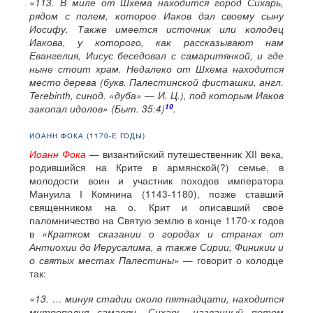
«113. В миле от Шхема находится город Сихарь,
рядом с полем, которое Иаков дал своему сыну
Иосифу. Также имеется источник или колодец
Иакова, у которого, как рассказывают нам
Евангелия, Иисус беседовал с самаритянкой, и где
ныне стоит храм. Недалеко от Шхема находится
место дерева (букв. Палестинской фисташки, англ.
Terebinth, синод. «дуба» — И. Ц.), под которым Иаков
10
закопал идолов» (Быт. 35:4)
.
ИОАНН ФОКА (1170-Е ГОДЫ)
Иоанн Фока
— византийский путешественник XII века,
родившийся на Крите в армянской(?) семье, в
молодости воин и участник походов императора
Мануила I Комнина (1143-1180), позже ставший
священником на о. Крит и описавший своё
паломничество на Святую землю в конце 1170-х годов
в
«Кратком сказании о городах и странах от
Антиохии до Иерусалима, а также Сирии, Финикии и
о святых местах Палестины»
— говорит о колодце
так:
«13. … минуя стадии около пятнадцати, находится
митрополия самарян, Сихарь, названный потом