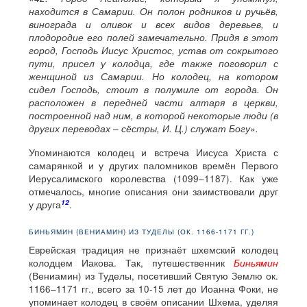
находится в Самарии. Он полон родников и ручьёв,
винограда и оливок и всех видов деревьев, и
плодородие его полей замечательно. Придя в этот
город, Господь Иисус Христос, устав от сокрытого
пути, присел у колодца, где также поговорил с
женщиной из Самарии. Но колодец, на котором
сидел Господь, стоит в полумиле от города. Он
расположен в передней части алтаря в церкви,
построенной над ним, в которой некоторые люди (в
других переводах – сёстры, И. Ц.) служат Богу».
Упоминаются колодец и встреча Иисуса Христа с
самарянкой и у других паломников времён Первого
Иерусалимского королевства (1099–1187). Как уже
отмечалось, многие описания они заимствовали друг
12
у друга
.
БИНЬЯМИН (ВЕНИАМИН) ИЗ ТУДЕЛЫ (ОК. 1166-1171 ГГ.)
Еврейская традиция не признаёт шхемский колодец
колодцем Иакова. Так, путешественник
Биньямин
(Вениамин) из Туделы, посетивший Святую Землю ок.
1166–1171 гг., всего за 10-15 лет до Иоанна Фоки, не
упоминает колодец в своём описании Шхема, уделяя