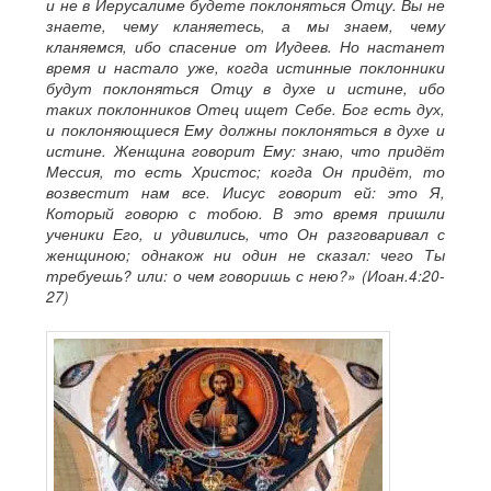
и не в Иерусалиме будете поклоняться Отцу. Вы не
знаете, чему кланяетесь, а мы знаем, чему
кланяемся, ибо спасение от Иудеев. Но настанет
время и настало уже, когда истинные поклонники
будут поклоняться Отцу в духе и истине, ибо
таких поклонников Отец ищет Себе. Бог есть дух,
и поклоняющиеся Ему должны поклоняться в духе и
истине. Женщина говорит Ему: знаю, что придёт
Мессия, то есть Христос; когда Он придёт, то
возвестит нам все. Иисус говорит ей: это Я,
Который говорю с тобою. В это время пришли
ученики Его, и удивились, что Он разговаривал с
женщиною; однакож ни один не сказал: чего Ты
требуешь? или: о чем говоришь с нею?» (Иоан.4:20-
27)