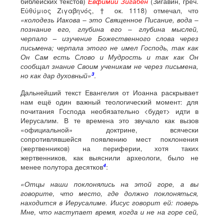
библейских текстов)
Евфимий Зигабе́н
(Зигави́н, греч.
Εὐθύμιος Ζιγαβηνός, † ок. 1118) отмечал, что
«колодезь Иакова – это Священное Писание, вода –
познание его, глубина его – глубина мыслей,
черпало – изучение Божественного слова через
письмена; черпала этого не имел Господь, так как
Он Сам есть Слово и Мудрость и так как Он
сообщал знание Своим ученикам не через письмена,
3
но как дар духовный»
.
Дальнейший текст Евангелия от Иоанна раскрывает
нам ещё один важный теологический момент: для
почитания Господа необязательно <будет> идти в
Иерусалим. В те времена это звучало как вызов
«официальной» доктрине, всячески
сопротивлявшейся появлению мест поклонения
(жертвенников) на периферии, хотя таких
жертвенников, как выяснили археологи, было не
4
менее полутора десятков
:
«Отцы наши поклонялись на этой горе, а вы
говорите, что место, где должно поклоняться,
находится в Иерусалиме. Иисус говорит ей: поверь
Мне, что наступает время, когда и не на горе сей,