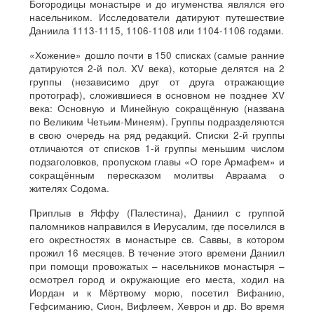
Богородицы монастыре и до игуменства являлся его
насельником. Исследователи датируют путешествие
Даниила 1113-1115, 1106-1108 или 1104-1106 годами.
«Хожение» дошло почти в 150 списках (самые ранние
датируются 2-й пол. XV века), которые делятся на 2
группы (независимо друг от друга отражающие
протограф), сложившиеся в основном не позднее XV
века: Основную и Минейную сокращённую (названа
по Великим Четьим-Минеям). Группы подразделяются
в свою очередь на ряд редакций. Списки 2-й группы
отличаются от списков 1-й группы меньшим числом
подзаголовков, пропуском главы «О горе Армафем» и
сокращённым пересказом молитвы Авраама о
жителях Содома.
Приплыв в Яффу (Палестина), Даниил с группой
паломников направился в Иерусалим, где поселился в
его окрестностях в монастыре св. Саввы, в котором
прожил 16 месяцев. В течение этого времени Даниил
при помощи провожатых – насельников монастыря –
осмотрел город и окружающие его места, ходил на
Иордан и к Мёртвому морю, посетил Вифанию,
Гефсиманию, Сион, Вифлеем, Хеврон и др. Во время