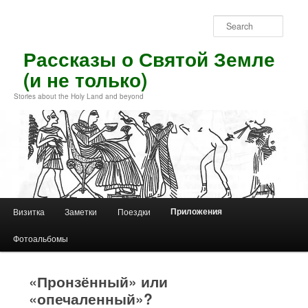
Skip
to
Sear
primary
content
Рассказы о Святой Земле
(и не только)
Stories about the Holy Land and beyond
Main
Приложения
Визитка
Заметки
Поездки
menu
Фотоальбомы
«Пронзённый» или
«опечаленный»?