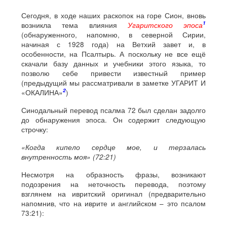
Сегодня, в ходе наших раскопок на горе Сион, вновь
1
возникла тема влияния
Угаритского эпоса
(обнаруженного, напомню, в северной Сирии,
начиная с 1928 года) на Ветхий завет и, в
особенности, на Псалтырь. А поскольку не все ещё
скачали базу данных и учебники этого языка, то
позволю себе привести известный пример
(предыдущий мы рассматривали в заметке УГАРИТ И
2
«ОКАЛИНА»
)
Синодальный перевод псалма 72 был сделан задолго
до обнаружения эпоса. Он содержит следующую
строчку:
«Когда кипело сердце мое, и терзалась
внутренность моя» (72:21)
Несмотря на образность фразы, возникают
подозрения на неточность перевода, поэтому
взглянем на ивритский оригинал (предварительно
напомнив, что на иврите и английском – это псалом
73:21):