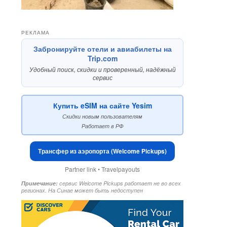
РЕКЛАМА
Забронируйте отели и авиабилеты на
Trip.com
Удобный поиск, скидки и проверенный, надёжный
сервис
Купить eSIM на сайте Yesim
Скидки новым пользователям
Работает в РФ
Трансфер из аэропорта (Welcome Pickups)
Partner link • Travelpayouts
Примечание:
сервис Welcome Pickups работает не во всех
регионах. На Синае может быть недоступен