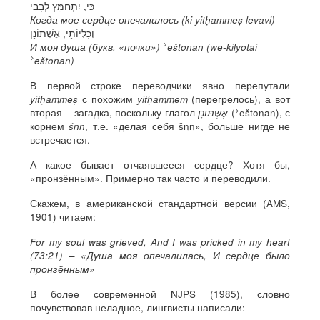
כִּי, יִתְחַמֵּץ לְבָבִי
Когда мое сердце опечалилось (ki yitḥammeṣ levavi)
וְכִלְיוֹתַי, אֶשְׁתּוֹנָן
>
И моя душа (букв. «почки»)
eštonan (we-kilyotai
>
eštonan)
В первой строке переводчики явно перепутали
yitḥammeṣ
с похожим
yitḥammem
(перегрелось), а вот
>
вторая – загадка, поскольку глагол
אֶשְׁתּוֹנָן
(
eštonan), с
корнем
šnn
, т.е. «делая себя šnn», больше нигде не
встречается.
А какое бывает отчаявшееся сердце? Хотя бы,
«пронзённым». Примерно так часто и переводили.
Скажем, в американской стандартной версии (AMS,
1901) читаем:
For my soul was grieved, And I was pricked in my heart
(73:21)
–
«Душа моя опечалилась, И сердце было
пронзённым»
В более современной NJPS (1985), словно
почувствовав неладное, лингвисты написали: