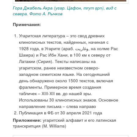
Гора Джабель Акра (угар. Цафон, mrym ṣpn), вид с
севера. Фото А. Рычков
Примечания:
Угаритская литература – это свод древних
клинописных текстов, найденных, начиная с
1928 года, в Угарите (араб. وغاريت‎, на холме Рас
Шамра) и Рас Ибн Хани, в 100 км к северу от
Латакии (Сирия). Тексты написаны на
угаритском, ранее неизвестном северо-
западном семитском языке. На сегодняшний
день обнаружено около 1500 текстов, включая
фрагменты. Примерное время создания
табличек – XIII-XII вв. до нашей эры.
Использованы 30 клинописных знаков. Основное
направление письма – слева направо
Публикация в ФБ от 30 апреля 2021 года
Приложение:
угаритский алфавит и его латинская
транскрипция (M. Williams)