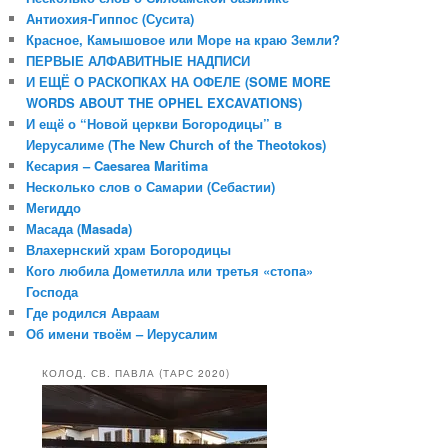
Антиохия-Гиппос (Сусита)
Красное, Камышовое или Море на краю Земли?
ПЕРВЫЕ АЛФАВИТНЫЕ НАДПИСИ
И ЕЩЁ О РАСКОПКАХ НА ОФЕЛЕ (SOME MORE
WORDS ABOUT THE OPHEL EXCAVATIONS)
И ещё о “Новой церкви Богородицы” в
Иерусалиме (The New Church of the Theotokos)
Кесария – Caesarea Maritima
Несколько слов о Самарии (Себастии)
Мегиддо
Масада (Masada)
Влахернский храм Богородицы
Кого любила Дометилла или третья «стопа»
Господа
Где родился Авраам
Об имени твоём – Иерусалим
КОЛОД. СВ. ПАВЛА (ТАРС 2020)