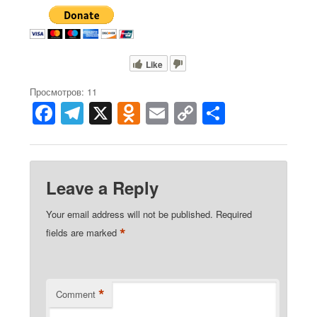
Like
Просмотров: 11
F
T
X
O
E
C
S
a
el
d
m
o
h
c
e
n
ail
p
ar
e
gr
o
y
e
Leave a Reply
b
a
kl
Li
Your email address will not be published.
Required
o
m
a
n
*
fields are marked
o
ss
k
k
ni
ki
*
Comment