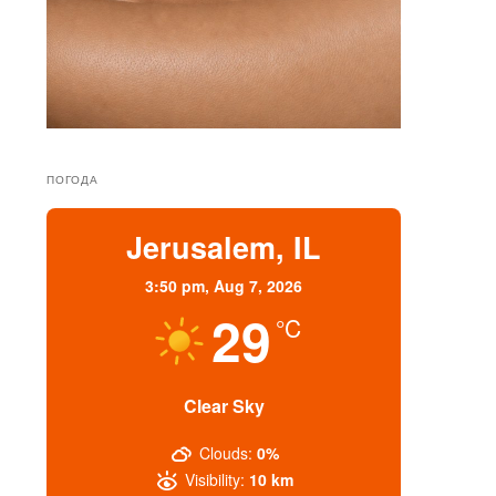
ПОГОДА
Jerusalem, IL
3:50 pm,
Aug 7, 2026
29
°C
Clear Sky
Clouds:
0%
Visibility:
10 km