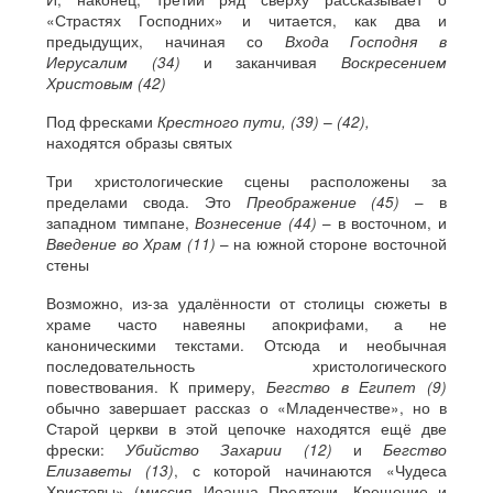
«Страстях Господних» и читается, как два и
предыдущих, начиная со
Входа Господня в
Иерусалим (34)
и заканчивая
Воскресением
Христовым (42)
Под фресками
Крестного пути, (39) – (42),
находятся образы святых
Три христологические сцены расположены за
пределами свода. Это
Преображение (45)
– в
западном тимпане,
Вознесение (44)
– в восточном, и
Введение во Храм (11)
– на южной стороне восточной
стены
Возможно, из-за удалённости от столицы сюжеты в
храме часто навеяны апокрифами, а не
каноническими текстами. Отсюда и необычная
последовательность христологического
повествования. К примеру,
Бегство в Египет (9)
обычно завершает рассказ о «Младенчестве», но в
Старой церкви в этой цепочке находятся ещё две
фрески:
Убийство Захарии (12)
и
Бегство
Елизаветы
(13)
, с которой начинаются «Чудеса
Христовы» (миссия Иоанна Предтечи, Крещение и