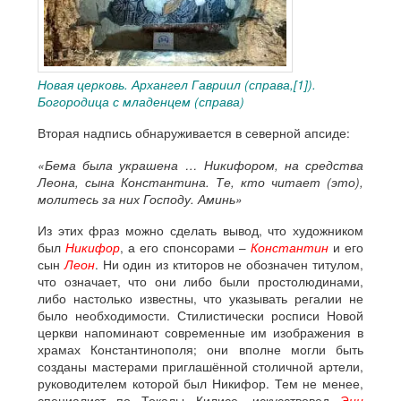
Новая церковь. Архангел Гавриил (справа,[1]).
Богородица с младенцем (справа)
Вторая надпись обнаруживается в северной апсиде:
«Бема была украшена … Никифором, на средства
Леона, сына Константина. Те, кто читает (это),
молитесь за них Господу. Аминь»
Из этих фраз можно сделать вывод, что художником
был
Никифор
, а его спонсорами –
Константин
и его
сын
Леон
. Ни один из ктиторов не обозначен титулом,
что означает, что они либо были простолюдинами,
либо настолько известны, что указывать регалии не
было необходимости. Стилистически росписи Новой
церкви напоминают современные им изображения в
храмах Константинополя; они вполне могли быть
созданы мастерами приглашённой столичной артели,
руководителем которой был Никифор. Тем не менее,
специалист по Токалы Килисе, искусствовед
Энн