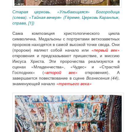
Старая церковь. «Улыбающаяся» Богородица
(слева). «Тайная вечеря» (Гёреме, Церковь Каранлык,
справа, [1])
Сама композиция христологического цикла
символична. Медальоны с портретами ветхозаветных
пророков находятся в самой высокой точке свода. Они
(пророки) являют собой начало или
«первый век»
откровения и предсказывают пришествие, и миссию
Иисуса Христа. Эти пророчества реализуются в
сценах «Младенчества», «Чудес» и «Страстей
Господних» (
«второй век»
откровения). А
завершается повествование в сцене
Вознесения (44),
знаменующей начало
«третьего века»