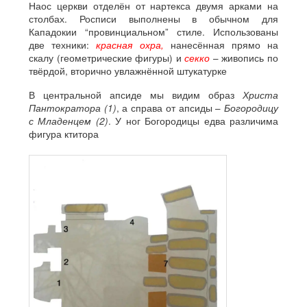
Наос церкви отделён от нартекса двумя арками на
столбах. Росписи выполнены в обычном для
Кападокии “провинциальном” стиле. Использованы
две техники:
красная охра,
нанесённая прямо на
скалу (геометрические фигуры) и
секко
– живопись по
твёрдой, вторично увлажнённой штукатурке
В центральной апсиде мы видим образ
Христа
Пантократора (1)
, а справа от апсиды –
Богородицу
с Младенцем (2)
. У ног Богородицы едва различима
фигура ктитора