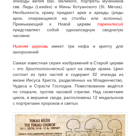
эпизоды жития Вас. Великого, портреты мучеников
свв. Лиды (Leades) и Мины Котуанского (St. Menas).
Необычность храму придают арки и аркады (ряды
арок, опирающиеся на столбы или колонны).
Примыкающий к Новой церкви
парекклесий
представляет собой одноапсидную сводчатую
часовню
Нижняя церковь
имеет три нефа и крипту для
захоронений
Cамая известная серия изображений в Старой церкви
– это
Христологический цикл
на своде храма. Цикл
состоит из трёх частей и содержит 32 эпизода из
жизни Иисуса Христа, разделённых на Младенчество,
Чудеса и Страсти Господни. Повествование ведётся
по спирали, против часовой стрелки. Над сюжетами
цикла, в вершине свода, расположены 12 медальонов
с портретами пророков и святых