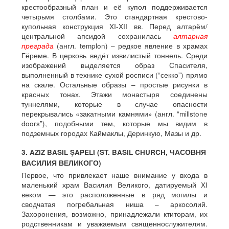
крестообразный план и её купол поддерживается
четырьмя столбами. Это стандартная крестово-
купольная конструкция XI-XII вв. Перед алтарём/
центральной апсидой сохранилась
алтарная
преграда
(англ. templon) – редкое явление в храмах
Гёреме. В церковь ведёт извилистый тоннель. Среди
изображений выделяется образ Спасителя,
выполненный в технике сухой росписи (“секко”) прямо
на скале. Остальные образы – простые рисунки в
красных тонах. Этажи монастыря соединены
туннелями, которые в случае опасности
перекрывались «закатными камнями» (англ. “millstone
doors”), подобными тем, которые мы видим в
подземных городах Каймаклы, Деринкую, Мазы и др.
3. AZIZ BASIL ŞAPELI (ST. BASIL CHURCH, ЧАСОВНЯ
ВАСИЛИЯ ВЕЛИКОГО)
Первое, что привлекает наше внимание у входа в
маленький храм Василия Великого, датируемый XI
веком — это расположенные в ряд могилы и
сводчатая погребальная ниша – аркосолий.
Захоронения, возможно, принадлежали ктиторам, их
родственникам и уважаемым священнослужителям.