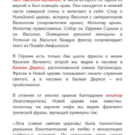
версий и был освящён храм. Они находятся в нижней
части северной стены и включают в себя:
Спор о
Никейской церкви
,
встречу Василия с императором
Валентом
(покровителем ариан),
Молитву ариан
,
Молитву православных
,
Собор св. Ефрема Сирина и
св. Васили
я,
Освящение грешной женщины
и
Успение св. Василия
. Каждую фреску сопровождает
текст из
Псевдо-Амфилохия
В Гёреме есть только
два цикла
фресок о жизни
Василия Великого; второй мы видим в часовне в
Балкан Дереси
, расположенной южнее Ортахисара.
Фрески в Новой церкви показывают
начало
служения
святого, а в часовне в Балкан Дереси – его
продолжение
В отличие от многих храмов Каппадокии
ктитор
(благотворитель) Новой церкви нам известен,
поскольку на карнизе нефа мы видим фрагмент
греческой фразы, звучащей примерно так:
«Эта (самая святая церковь) была полностью
украшена Константином из любви к монастырю
(небесных ангелов). Он украшает свою новую