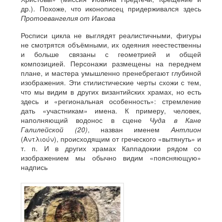
др.). Похоже, что иконописец придерживался здесь
Протоевангелия от Иакова
Росписи цикла не выглядят реалистичными, фигуры
не смотрятся объёмными, их одеяния неестественны
и больше связаны с геометрией и общей
композицией. Персонажи размещены на переднем
плане, и мастера умышленно пренебрегают глубиной
изображения. Эти стилистические черты схожи с тем,
что мы видим в других византийских храмах, но есть
здесь и «региональная особенность»: стремление
дать «участникам» имена. К примеру, человек,
наполняющий водонос в сцене
Чуда в Кане
Галилейской (20)
, назван именем
Антлион
(Αντλιούν), происходящим от греческого «вытянуть» и
т. п. И в других храмах Каппадокии рядом со
изображением мы обычно видим «поясняющую»
надпись