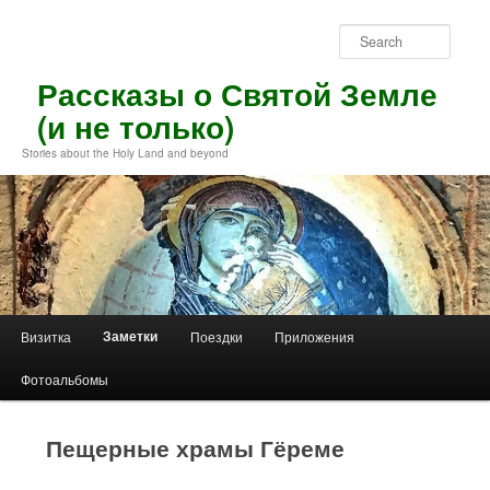
Skip
to
Sear
primary
content
Рассказы о Святой Земле
(и не только)
Stories about the Holy Land and beyond
Main
Заметки
Визитка
Поездки
Приложения
menu
Фотоальбомы
Пещерные храмы Гёреме