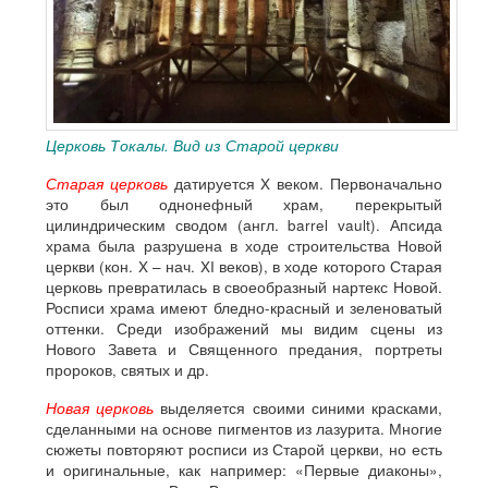
Церковь Токалы. Вид из Старой церкви
Старая церковь
датируется X веком. Первоначально
это был однонефный храм, перекрытый
цилиндрическим сводом (англ. barrel vault). Апсида
храма была разрушена в ходе строительства Новой
церкви (кон. X – нач. XI веков), в ходе которого Старая
церковь превратилась в своеобразный нартекс Новой.
Росписи храма имеют бледно-красный и зеленоватый
оттенки. Среди изображений мы видим сцены из
Нового Завета и Священного предания, портреты
пророков, святых и др.
Новая церковь
выделяется своими синими красками,
сделанными на основе пигментов из лазурита. Многие
сюжеты повторяют росписи из Старой церкви, но есть
и оригинальные, как например: «Первые диаконы»,