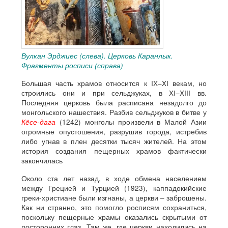
Вулкан Эрджиес (слева). Церковь Каранлык.
Фрагменты росписи (справа)
Большая часть храмов относится к IX–XI векам, но
строились они и при сельджуках, в XI–XIII вв.
Последняя церковь была расписана незадолго до
монгольского нашествия. Разбив сельджуков в битве у
Кёсе-дага
(1242) монголы произвели в Малой Азии
огромные опустошения, разрушив города, истребив
либо угнав в плен десятки тысяч жителей. На этом
история создания пещерных храмов фактически
закончилась
Около ста лет назад, в ходе обмена населением
между Грецией и Турцией (1923), каппадокийские
греки-христиане были изгнаны, а церкви – заброшены.
Как ни странно, это помогло росписям сохраниться,
поскольку пещерные храмы оказались скрытыми от
посторонних глаз. Там же, где церкви находились на