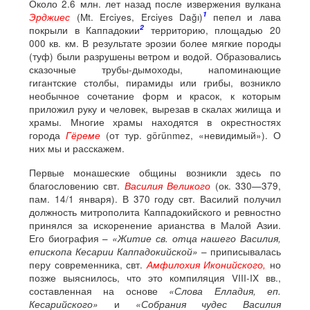
Около 2.6 млн. лет назад после извержения вулкана
1
Эрджиес
(Mt. Erciyes, Erciyes Dağı)
пепел и лава
2
покрыли в Каппадокии
территорию, площадью 20
000 кв. км. В результате эрозии более мягкие породы
(туф) были разрушены ветром и водой. Образовались
сказочные трубы-дымоходы, напоминающие
гигантские столбы, пирамиды или грибы, возникло
необычное сочетание форм и красок, к которым
приложил руку и человек, вырезав в скалах жилища и
храмы. Многие храмы находятся в окрестностях
города
Гёреме
(от тур. görünmez, «невидимый»). О
них мы и расскажем.
Первые монашеские общины возникли здесь по
благословению свт.
Василия Великого
(ок. 330—379,
пам. 14/1 января). В 370 году свт. Василий получил
должность митрополита Каппадокийского и ревностно
принялся за искоренение арианства в Малой Азии.
Его биография –
«Житие св. отца нашего Василия,
епископа Кесарии Каппадокийской»
– приписывалась
перу современника, свт.
Амфилохия Иконийского,
но
позже выяснилось, что это компиляция VIII-IX вв.,
составленная на основе
«Слова Елладия, еп.
Кесарийского»
и
«Собрания чудес Василия