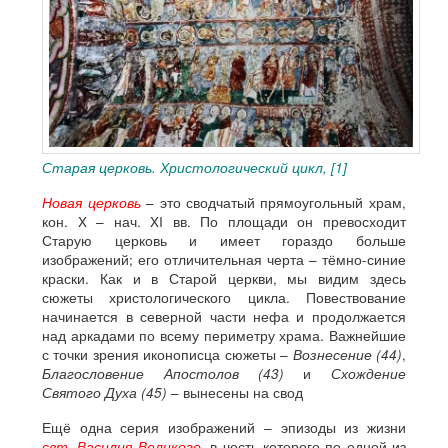
Старая церковь. Христологический цикл, [1]
Новая церковь
– это сводчатый прямоугольный храм,
кон. X – нач. XI вв. По площади он превосходит
Старую церковь и имеет гораздо больше
изображений; его отличительная черта – тёмно-синие
краски. Как и в Старой церкви, мы видим здесь
сюжеты христологического цикла. Повествование
начинается в северной части нефа и продолжается
над аркадами по всему периметру храма. Важнейшие
с точки зрения иконописца сюжеты –
Вознесение (44)
,
Благословение Апостолов (43)
и
Схождение
Святого Духа (45)
– вынесены на свод
Ещё одна серия изображений – эпизоды из жизни
свт. Василия Великого
, в честь которого по одной из