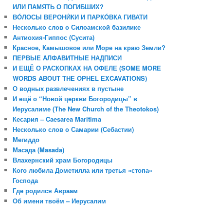
ИЛИ ПАМЯТЬ О ПОГИБШИХ?
ВО́ЛОСЫ ВЕРОНИ́КИ И ПАРКО́ВКА ГИВАТИ
Несколько слов о Силоамской базилике
Антиохия-Гиппос (Сусита)
Красное, Камышовое или Море на краю Земли?
ПЕРВЫЕ АЛФАВИТНЫЕ НАДПИСИ
И ЕЩЁ О РАСКОПКАХ НА ОФЕЛЕ (SOME MORE
WORDS ABOUT THE OPHEL EXCAVATIONS)
О водных развлечениях в пустыне
И ещё о “Новой церкви Богородицы” в
Иерусалиме (The New Church of the Theotokos)
Кесария – Caesarea Maritima
Несколько слов о Самарии (Себастии)
Мегиддо
Масада (Masada)
Влахернский храм Богородицы
Кого любила Дометилла или третья «стопа»
Господа
Где родился Авраам
Об имени твоём – Иерусалим