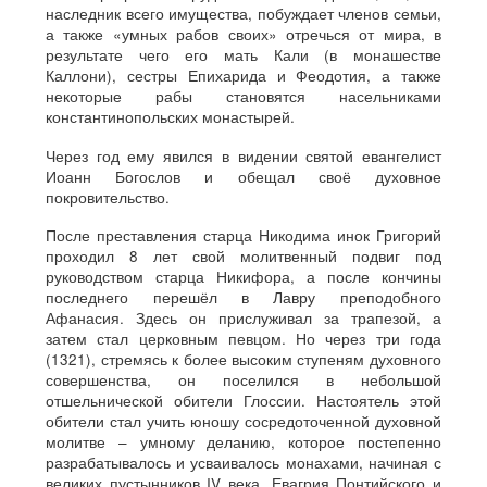
наследник всего имущества, побуждает членов семьи,
а также «умных рабов своих» отречься от мира, в
результате чего его мать Кали (в монашестве
Каллони), сестры Епихарида и Феодотия, а также
некоторые рабы становятся насельниками
константинопольских монастырей.
Через год ему явился в видении святой евангелист
Иоанн Богослов и обещал своё духовное
покровительство.
После преставления старца Никодима инок Григорий
проходил 8 лет свой молитвенный подвиг под
руководством старца Никифора, а после кончины
последнего перешёл в Лавру преподобного
Афанасия. Здесь он прислуживал за трапезой, а
затем стал церковным певцом. Но через три года
(1321), стремясь к более высоким ступеням духовного
совершенства, он поселился в небольшой
отшельнической обители Глоссии. Настоятель этой
обители стал учить юношу сосредоточенной духовной
молитве – умному деланию, которое постепенно
разрабатывалось и усваивалось монахами, начиная с
великих пустынников IV века, Евагрия Понтийского и