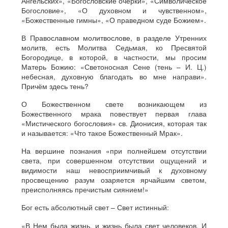
Ангельских», «Богословские очерки», «Символическое
Богословие», «О духовном и чувственном»,
«Божественные гимны», «О праведном суде Божием».
В Православном молитвослове, в разделе Утренних
молитв, есть Молитва Седьмая, ко Пресвятой
Богородице, в которой, в частности, мы просим
Матерь Божию: «Светоносная Сене (тень – И. Ц.)
небесная, духовную благодать во мне направи».
Причём здесь тень?
О Божественном свете возникающем из
Божественного мрака повествует первая глава
«Мистического богословия» св. Дионисия, которая так
и называется: «Что такое Божественный Мрак».
На вершине познания «при полнейшем отсутствии
света, при совершенном отсутствии ощущений и
видимости наш невосприимчивый к духовному
просвещению разум озаряется ярчайшим светом,
преисполняясь пречистым сиянием!»
Бог есть абсолютный свет – Свет истинный:
«В Нем была жизнь, и жизнь была свет человеков. И