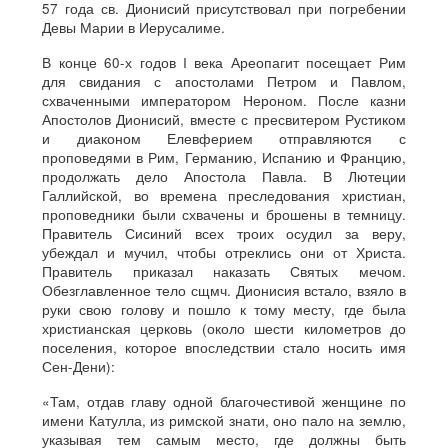
57 года св. Дионисий присутствовал при погребении
Девы Марии в Иерусалиме.
В конце 60-х годов I века Ареопагит посещает Рим
для свидания с апостолами Петром и Павлом,
схваченными императором Нероном. После казни
Апостолов Дионисий, вместе с пресвитером Рустиком
и диаконом Елевферием отправляются с
проповедями в Рим, Германию, Испанию и Францию,
продолжать дело Апостола Павла. В Лютеции
Галлийской, во времена преследования христиан,
проповедники были схвачены и брошены в темницу.
Правитель Сисиний всех троих осудил за веру,
убеждал и мучил, чтобы отреклись они от Христа.
Правитель приказал наказать Святых мечом.
Обезглавленное тело сщмч. Дионисия встало, взяло в
руки свою голову и пошло к тому месту, где была
христианская церковь (около шести километров до
поселения, которое впоследствии стало носить имя
Сен-Дени):
«Там, отдав главу одной благочестивой женщине по
имени Катулла, из римской знати, оно пало на землю,
указывая тем самым место, где должны быть