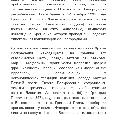
прибалтийских язычников, приведшие к
столкновениям ордена с Псковской и Новгородской
республиками. Так в булле от 24 ноября 1232 года
Григорий IX просил Ливонское братство меча (позже
ставшее частью Тевтонского ордена) направить
войска, чтобы защитить наполовину языческую
Финляндию, крещение которой проводили шведские
епископы, от колонизации её новгородцами.
Далеко не всем известно, что на двух колоннах Храма
Воскресения, находящихся на границе его
католической части, позади алтаря св. равноап.
Марии Магдалины, практически напротив дверей
францисканской Часовни Богоявления (Chapel of the
Apparition), напоминающей о
неканонической традиции явления Господа Матери
Божией после Своего Воскресения, сохранились
остатки греческих фресок с изображениями
святых Дионисия Ареопагита (ок. 96) и Григория
Паламы (ок. 1357), труды которых связаны с вопросом
о Божественном свете. Григорий Палама, поборник
православного учения о Фаворском свете, изображён
лицом ко входу в Часовню Богоявления и, как говорят