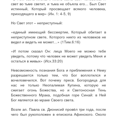
свет во тьме светит, и тьма не объяла его… Был Свет
истинный, Который просвещает всякого человека,
приходящего в мир» (Ин. 1: 4-5, 9)
Но Свет этот – неприступный:
«единый имеющий бессмертие, Который обитает в
неприступном свете, Которого никто из человеков не
видел и видеть не может…» (1Тим.6:16)
«И потом сказал Он: лица Моего не можно тебе
увидеть, потому что человек не может увидеть Меня и
остаться в живых» (Исх.33:20)
Невозможность познания Бога и приближения к Нему
разрешается только тем, что Бог воплотился и
вочеловечился. Вот почему пресв. Богородица для
нас не только Неопалимая Купина, которую не
сжигает огонь Божества, но и Светоносная Тень
Божественного Мрака, подобная горе Синай: в Ней
Бог является во мраке Своего света.
Возле ап. Павла св. Дионисий провёл три года, после
чего был рукоположен в епископа Афинского. Около