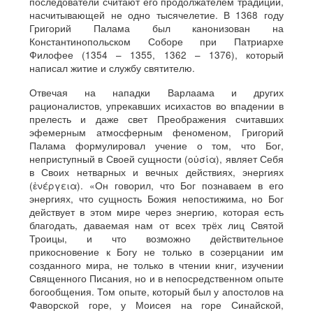
последователи считают его продолжателем традиции,
насчитывающей не одно тысячелетие. В 1368 году
Григорий Палама был канонизован на
Константинопольском Соборе при Патриархе
Филофее (1354 – 1355, 1362 – 1376), который
написал житие и службу святителю.
Отвечая на нападки Варлаама и других
рационалистов, упрекавших исихастов во впадении в
прелесть и даже свет Преображения считавших
эфемерным атмосферным феноменом, Григорий
Палама формулировал учение о том, что Бог,
неприступный в Своей сущности (οὐσία), являет Себя
в Своих нетварных и вечных действиях, энергиях
(ἐνέργεια). «Он говорил, что Бог познаваем в его
энергиях, что сущность Божия непостижима, но Бог
действует в этом мире через энергию, которая есть
благодать, даваемая нам от всех трёх лиц Святой
Троицы, и что возможно действительное
прикосновение к Богу не только в созерцании им
созданного мира, не только в чтении книг, изучении
Священного Писания, но и в непосредственном опыте
богообщения. Том опыте, который был у апостолов на
Фаворской горе, у Моисея на горе Синайской,