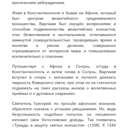
еретическим заблуждением.
Живя в Константинополе и бывая на Афоне, который
был центром византийского средневекового
монашества, Варлаам был смущён воззрениями и
способом подвижничества византийских исихастов,
этих безмолвников и молчальников, отличавшихся
замкнутой созерцательностью, проводивших время в
молитве и умном делании, совершенно
отрешившихся от интересов мира и помышлявших
исключительно о спасении.
Путешествуя с Афона в Солунь, оттуда в
Константинополь и затем снова в Солунь, Варлаам
вступал в споры с монахами и пытался доказать
тварность Фаворского света; при этом он не стеснялся
поднимать на смех рассказы иноков о молитвенных
приёмах и о духовных озарениях.
Святитель Григорий, по просьбе афонских монахов,
обратился сначала с устными увещаниями. Но, видя
безуспешность подобных попыток, он письменно
изложил свои богословские доводы. Так появились
«Триады в защиту святых исихастов» (1338). К 1340