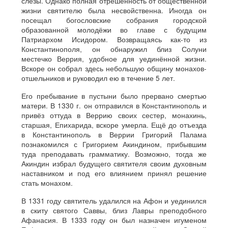
слезы. Однако полная отрешённость от общественной
жизни святителю была несвойственна. Иногда он
посещал богословские собрания городской
образованной молодёжи во главе с будущим
Патриархом Исидором. Возвращаясь как-то из
Константинополя, он обнаружил близ Солуни
местечко Веррия, удобное для уединённой жизни.
Вскоре он собрал здесь небольшую общину монахов-
отшельников и руководил ею в течение 5 лет.
Его пребывание в пустыни было прервано смертью
матери. В 1330 г. он отправился в Константинополь и
привёз оттуда в Веррию своих сестер, монахинь,
старшая, Епихарида, вскоре умерла. Ещё до отъезда
в Константинополь в Веррии Григорий Палама
познакомился с Григорием Акиндином, прибывшим
туда преподавать грамматику. Возможно, тогда же
Акиндин избрал будущего святителя своим духовным
наставником и под его влиянием принял решение
стать монахом.
В 1331 году святитель удалился на Афон и уединился
в скиту святого Саввы, близ Лавры преподобного
Афанасия. В 1333 году он был назначен игуменом