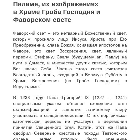
Паламе, их изображениях
в Храме Гроба Господня и
Фаворском свете
Фаворский свет – это нетварный Божественный свет,
которым просияло лицо Иисуса Христа при Его
Преображении, слава Божия, осиявшая апостолов на
Фаворе, это свет Воскресения, свет, явленный
первомч. Стефану, Савлу (будущему ап. Павлу) на
пути в Дамаск, и множеству других святых, которым
Бог являл Себя. Частью этого света считается
Благодатный огонь, сходящий в Великую Субботу в
Храме Воскресения (на Гробе Господнем) в
Иерусалиме.
В 1238 году Папа Григорий IX (1227 – 1241)
специальным указом объявил схождение огня
фальсификацией и запретил латинскому клиру
участвовать в священнодействии. С тех пор римско-
католическая церковь не участвует в церемонии
принятия Священного огня. Кстати, этот же Папа
одобрил Северные крестовые походы Тевтонского
ордена, целью которых было крещение