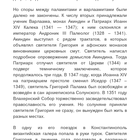
Но споры между паламитами и варлаамитами были
далеко не закончены. К числу вторых принадлежали
ученик Варлаама, монах Акиндин и Патриарх Иоанн
ХIV Калека (1341 — 1347); к ним склонялся и
император Андроник III Палеолог (1328 – 1341).
Акиндин выступил с рядом трактатов, в которых
объявлял святителя Григория и афонских монахов
виновниками церковных смут. Святитель написал
подробное опровержение домыслов Акиндина. Тогда
Патриарх отлучил святителя от Церкви (1344) и
подверг темничному заключению, которое
продолжалось три года. В 1347 году, когда Иоанна ХIV
на патриаршем престоле сменил Исидор (1347 –
1349), святитель Григорий Палама был освобождён и
возведён в сан архиепископа Солунского. В 1351 году
Влахернский Собор торжественно засвидетельствовал
православность его учения. Но солуняне приняли
святителя Григория не сразу, он вынужден был жить в
разных местах.
В одну из его поездок в Константинополь
византийская галера попала в руки турок. Святителя
Григория в течение года продавали в различных