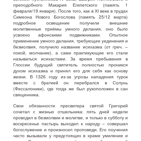
преподобного Макария Египетского (память 1
февраля/19 января). После того, как в ХI веке в трудах
Симеона Нового Богослова (память 25/12 марта)
подробное освещение получили внешние
молитвенные приёмы умного делания, оно было
усвоено афонскими подвижниками. Опытное
применение умного делания, требующее уединения и
безмолвия, получило название исихазма (от греч. –
покой, молчание), а сами практикующие его стали
называться исихастами. За время пребывания в
Глоссии будущий святитель полностью проникся
духом исихазма и принял его для себя как основу
жизни. В 1326 году из-за угрозы нападения турок
вместе с братией он перебрался в Солунь
(Фессалоники), где тогда же был рукоположен в сан
священника.
Свои обязанности пресвитера святой Григорий
сочетал с жизнью отшельника: пять дней недели
проводил в безмолвии и молитве, и только в субботу и
воскресенье пастырь выходил к народу – совершал
богослужение и произносил проповеди. Его поучения
часто вызывали у предстоящих в храме умиление и