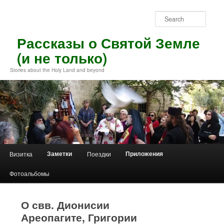
Skip
to
Sear
primary
content
Рассказы о Святой Земле
(и не только)
Stories about the Holy Land and beyond
Main
Заметки
Приложения
Визитка
Поездки
menu
Фотоальбомы
О свв. Дионисии
Ареопагите, Григории