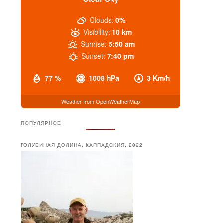
Clouds:
0%
Visibility:
10 km
Sunrise:
5:50 am
Sunset:
7:40 pm
77 %
1008 hPa
3 Km/h
Weather from OpenWeatherMap
ПОПУЛЯРНОЕ
ГОЛУБИНАЯ ДОЛИНА, КАППАДОКИЯ, 2022