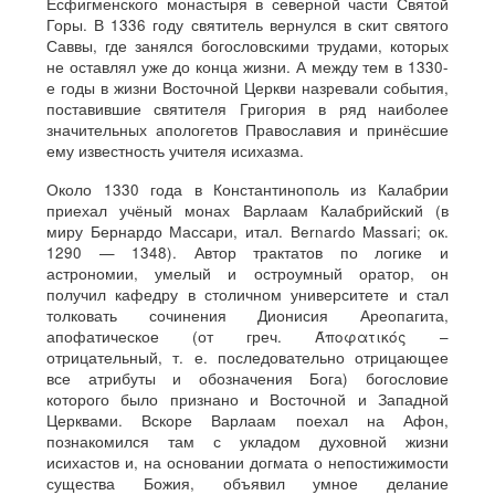
Есфигменского монастыря в северной части Святой
Горы. В 1336 году святитель вернулся в скит святого
Саввы, где занялся богословскими трудами, которых
не оставлял уже до конца жизни. А между тем в 1330-
е годы в жизни Восточной Церкви назревали события,
поставившие святителя Григория в ряд наиболее
значительных апологетов Православия и принёсшие
ему известность учителя исихазма.
Около 1330 года в Константинополь из Калабрии
приехал учёный монах Варлаам Калабрийский (в
миру Бернардо Массари, итал. Bernardo Massari; ок.
1290 — 1348). Автор трактатов по логике и
астрономии, умелый и остроумный оратор, он
получил кафедру в столичном университете и стал
толковать сочинения Дионисия Ареопагита,
апофатическое (от греч. Άποφατικός –
отрицательный, т. е. последовательно отрицающее
все атрибуты и обозначения Бога) богословие
которого было признано и Восточной и Западной
Церквами. Вскоре Варлаам поехал на Афон,
познакомился там с укладом духовной жизни
исихастов и, на основании догмата о непостижимости
существа Божия, объявил умное делание