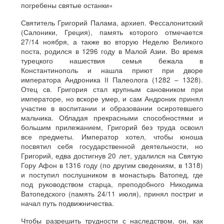
погребены святые останки»
Святитель Григорий Палама, архиеп. Фессалонитский
(Салоники, Греция), память которого отмечается
27/14 ноября, а также во вторую Неделю Великого
поста, родился в 1296 году в Малой Азии. Во время
турецкого нашествия семья бежала в
Константинополь и нашла приют при дворе
императора Андроника II Палеолога (1282 – 1328).
Отец св. Григория стал крупным сановником при
императоре, но вскоре умер, и сам Андроник принял
участие в воспитании и образовании осиротевшего
мальчика. Обладая прекрасными способностями и
большим прилежанием, Григорий без труда освоил
все предметы. Император хотел, чтобы юноша
посвятил себя государственной деятельности, но
Григорий, едва достигнув 20 лет, удалился на Святую
Гору Афон в 1316 году (по другим сведениям, в 1318)
и поступил послушником в монастырь Ватопед, где
под руководством старца, преподобного Никодима
Ватопедского (память 24/11 июля), принял постриг и
начал путь подвижничества.
Чтобы разрешить трудности с наследством, он, как