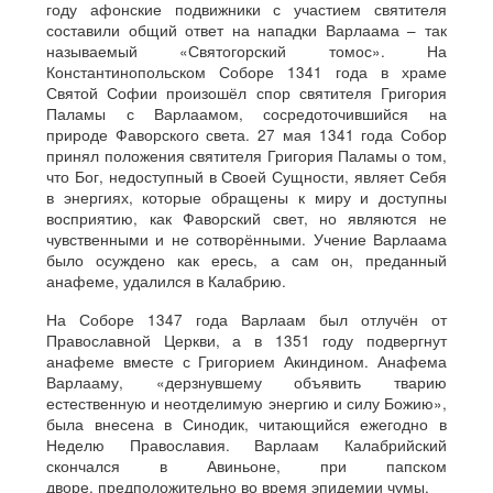
году афонские подвижники с участием святителя
составили общий ответ на нападки Варлаама – так
называемый «Святогорский томос». На
Константинопольском Соборе 1341 года в храме
Святой Софии произошёл спор святителя Григория
Паламы с Варлаамом, сосредоточившийся на
природе Фаворского света. 27 мая 1341 года Собор
принял положения святителя Григория Паламы о том,
что Бог, недоступный в Своей Сущности, являет Себя
в энергиях, которые обращены к миру и доступны
восприятию, как Фаворский свет, но являются не
чувственными и не сотворёнными. Учение Варлаама
было осуждено как ересь, а сам он, преданный
анафеме, удалился в Калабрию.
На Соборе 1347 года Варлаам был отлучён от
Православной Церкви, а в 1351 году подвергнут
анафеме вместе с Григорием Акиндином. Анафема
Варлааму, «дерзнувшему объявить тварию
естественную и неотделимую энергию и силу Божию»,
была внесена в Синодик, читающийся ежегодно в
Неделю Православия. Варлаам Калабрийский
скончался в Авиньоне, при папском
дворе, предположительно во время эпидемии чумы.