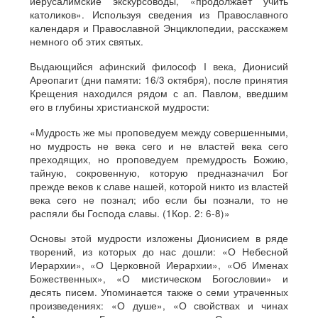
иерусалимские экскурсоводы, «продолжает учить
католиков». Используя сведения из Православного
календаря и Православной Энциклопедии, расскажем
немного об этих святых.
Выдающийся афинский философ I века, Дионисий
Ареопагит (дни памяти: 16/3 октября), после принятия
Крещения находился рядом с ап. Павлом, введшим
его в глубины христианской мудрости:
«Мудрость же мы проповедуем между совершенными,
но мудрость не века сего и не властей века сего
преходящих, но проповедуем премудрость Божию,
тайную, сокровенную, которую предназначил Бог
прежде веков к славе нашей, которой никто из властей
века сего не познал; ибо если бы познали, то не
распяли бы Господа славы. (1Кор. 2: 6-8)»
Основы этой мудрости изложены Дионисием в ряде
творений, из которых до нас дошли: «О Небесной
Иерархии», «О Церковной Иерархии», «Об Именах
Божественных», «О мистическом Богословии» и
десять писем. Упоминается также о семи утраченных
произведениях: «О душе», «О свойствах и чинах