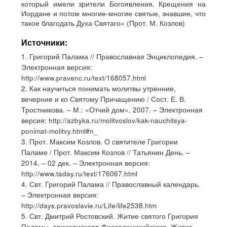
который имели зрители Богоявления, Крещения на
Иордане и потом многие-многие святые, знавшие, что
такое благодать Духа Святаго» (Прот. М. Козлов)
Источники:
1. Григорий Палама // Православная Энциклопедия. –
Электронная версия:
http://www.pravenc.ru/text/168057.html
2. Как научиться понимать молитвы утренние,
вечерние и ко Святому Причащению / Сост. Е. В.
Тростникова. – М.: «Отчий дом», 2007. – Электронная
версия: http://azbyka.ru/molitvoslov/kak-nauchitsya-
ponimat-molitvy.html#n_
3. Прот. Максим Козлов. О святителе Григории
Паламе / Прот. Максим Козлов // Татьянин День. –
2014. – 02 дек. – Электронная версия:
http://www.taday.ru/text/176067.html
4. Свт. Григорий Палама // Православный календарь.
– Электронная версия:
http://days.pravoslavie.ru/Life/life2538.htm
5. Свт. Дмитрий Ростовский. Житие святого Григория
Паламы, архиепископа Фессалоникийского. Житие