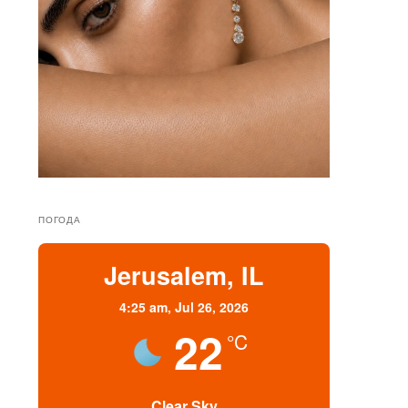
ПОГОДА
Jerusalem, IL
4:25 am,
Jul 26, 2026
22
°C
Clear Sky