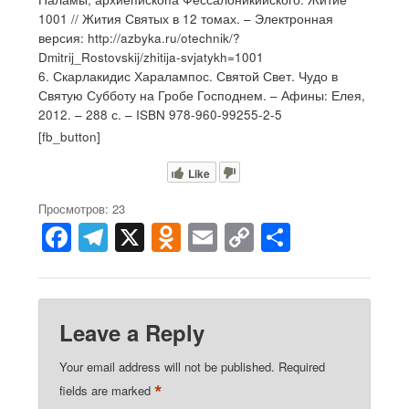
1001 // Жития Святых в 12 томах. – Электронная
версия: http://azbyka.ru/otechnik/?
Dmitrij_Rostovskij/zhitija-svjatykh=1001
6. Скарлакидис Харалампос. Святой Свет. Чудо в
Святую Субботу на Гробе Господнем. – Афины: Елея,
2012. – 288 с. – ISBN 978-960-99255-2-5
[fb_button]
Like
Просмотров: 23
F
T
X
O
E
C
S
a
el
d
m
o
h
c
e
n
ail
p
ar
e
gr
o
y
e
Leave a Reply
b
a
kl
Li
Your email address will not be published.
Required
o
m
a
n
*
fields are marked