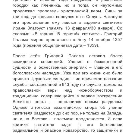
городах как пленника, но и тогда он неутомимо
продолжал проповедь христианской веры. Лишь за
три года до кончины вернулся он в Солунь. Накануне
его преставления ему явился в видении святитель
Иоанн Златоуст (память 13 февраля/30 января). Со
словами «В горняя! В горняя!» святитель Григорий
Палама мирно преставился к Богу 14 ноября 1357
года (прежняя общепринятая дата – 1359).
После себя Григорий Палама оставил более
семидесяти сочинений. Учение о божественной
сущности и божественных энергиях – главное в его
богословском наследии. Уже при его жизни оно было
принято Церковью: синодик – историческое название
службы, составленной в 843 году по случаю торжества
православной веры над иконоборчеством и
традиционно совершающейся в первое воскресение
Великого поста — пополнился новым разделом.
Однако отголоски византийского спора об учении
святителя раздаются до сих пор, не только на Западе,
но и на Востоке – полемика продолжается. И если
критики святителя видят в его богословии
радикальное и опасное новаторство, то защитники и