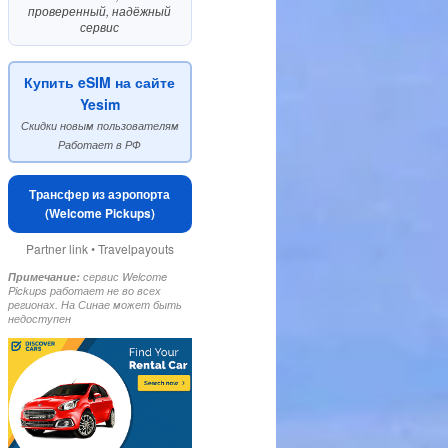
проверенный, надёжный
сервис
Купить eSIM на сайте
Yesim
Скидки новым пользователям
Работает в РФ
Трансфер из аэропорта
(Welcome Pickups)
Partner link • Travelpayouts
Примечание:
сервис Welcome
Pickups работает не во всех
регионах. На Синае может быть
недоступен