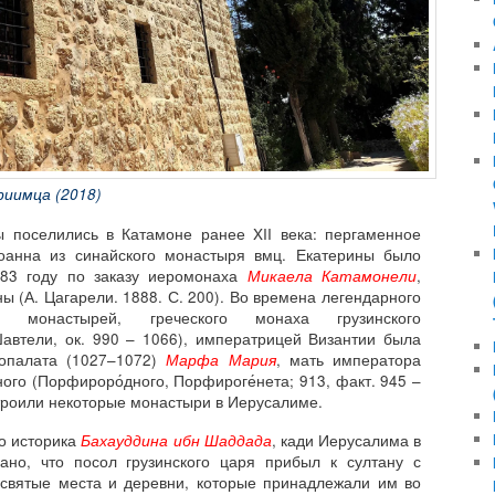
иимца (2018)
ы поселились в Катамоне ранее XII века: пергаменное
Иоанна из синайского монастыря вмц. Екатерины было
83 году по заказу иеромонаха
Микаела Катамонели
,
ы (А. Цагарели. 1888. С. 200). Во времена легендарного
их монастырей, греческого монаха грузинского
автели, ок. 990 – 1066), императрицей Византии была
ропалата (1027–1072)
Марфа Мария
, мать императора
дного (Порфироро́дного, Порфироге́нета; 913, факт. 945 –
строили некоторые монастыри в Иерусалиме.
го историка
Бахауддина ибн Шаддада
, кади Иерусалима в
ано, что посол грузинского царя прибыл к султану с
 святые места и деревни, которые принадлежали им во