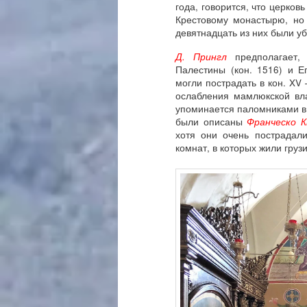
года, говорится, что церко
Крестовому монастырю, но 
девятнадцать из них были у
Д. Прингл
предполагает, 
Палестины (кон. 1516) и Ег
могли пострадать в кон. XV 
ослабления мамлюкской вл
упоминается паломниками в 1
были описаны
Франческо К
хотя они очень пострадал
комнат, в которых жили груз