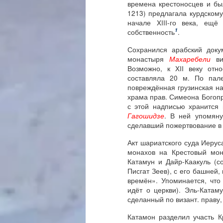
времена крестоносцев и б
1213) предлагала курдскому
начале XIII-го века, ещ
1
собственность
.
Сохранился арабский доку
монастыря
Махаребели
вин
Возможно, к XII веку отн
составляла 20 м. По пале
повреждённая грузинская на
храма прав. Симеона Богопри
с этой надписью хранится 
Гагошидзе
. В ней упомяну
сделавший пожертвование в
Акт шариатского суда Иерус
монахов на Крестовый мон
Катамун и Дайр-Каакуль (с
Писгат Зеев), с его башней
времён». Упоминается, что
идёт о церкви). Эль-Катам
сделанный по визант. праву
Катамон разделил участь К