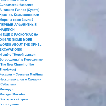
Силоамской базилике
Антиохия-Гиппос (Сусита)
Красное, Камышовое или
Море на краю Земли?
ПЕРВЫЕ АЛФАВИТНЫЕ
НАДПИСИ
И ЕЩЁ О РАСКОПКАХ НА
ОФЕЛЕ (SOME MORE
WORDS ABOUT THE OPHEL
EXCAVATIONS)
И ещё о “Новой церкви
Богородицы” в Иерусалиме
(The New Church of the
Theotokos)
Кесария – Caesarea Maritima
Несколько слов о Самарии
(Себастии)
Мегиддо
Масада (Masada)
Влахернский храм
Богородицы