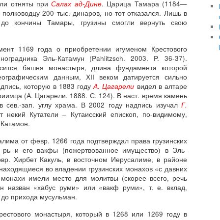
ыли отняты при
Салах ад-Дине
. Царица Тамара (1184—
 полководцу 200 тыс. динаров, но тот отказался. Лишь в
ё до кончины Тамары, грузины смогли вернуть свою
мент 1169 года о приобретении игуменом Крестового
оградника Эль-Катамун (Pahlitzsch. 2003. P. 36-37).
осится башня монастыря, длина фундамента которой
ографическим данным, XII веком датируется сильно
дпись, которую в 1883 году
А. Цагарели
видел в алтаре
имца (А. Цагарели. 1888. С. 124). В наст. время камень
в сев.-зап. углу храма. В 2002 году надпись изучал
Г.
т некий Кутатели – Кутаисский епископ, по-видимому,
 Катамон.
алима от февр. 1266 года подтверждал права грузинских
-рь и его вакфы (пожертвованное имущество) в Эль-
овр. Хирбет Какуль, в восточном Иерусалиме, в районе
, находящиеся во владении грузинских монахов «с давних
 монахи имели место для молитвы (скорее всего, речь
ун назван «хабус руми» или «вакф руми», т. е. вклад,
, до прихода мусульман.
рестового монастыря, который в 1268 или 1269 году в