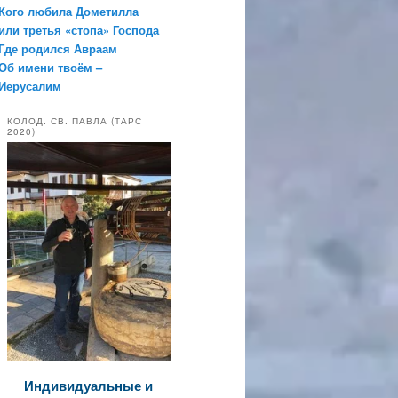
Кого любила Дометилла
или третья «стопа» Господа
Где родился Авраам
Об имени твоём –
Иерусалим
КОЛОД. СВ. ПАВЛА (ТАРС
2020)
Индивидуальные и