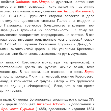
н шейхом
Хадиром аль-Михрани
, духовным наставником
 вместе с ними возвращён христианам по настоянию
 посольства к мамлюкскому султану
ан-Насиру Мухаммаду
 2003. P. 41-50). Грузинская сторона вовлекла в дело
, потому что церковные святыни Палестины входили в
о Патриарха, греческое большинство в котором, по-
озвращения грузинам их собственности. К тому же,
льзовался авторитетом сверхдержавы на востоке. В это
ператоры, имевшие родственные узы с царской семьи
II (1289–1308, правил Восточной Грузией) и Давид VIII
ьями византийской царевны. Их усилиями Крестовый
кие святыни были вновь вызволены из рук мусульман.
ных записях) Крестового монастыря (на грузинском), а
составленной где-то на рубеже XIV-XV веков, тоже
онастырь. В частности, там сказано, что князь
Вараз
 послал монаха Филиппа, который, помимо Крестового,
мону, в количестве «2 флура» (Флур – это грузинское
ежной единицы «Флорентин»). Ясно, что в это время
дении грузин.
м прав. Симеона Богоприимца упоминается с конца XIV
десь церкви сообщает
Ансельм Адорно
. В дополнении к
»
Франческо Суриано
(1485), сделанном в издании 1524