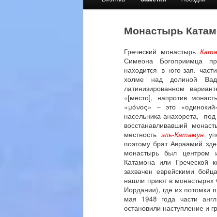
menu
Монастырь Катам
Греческий монастырь
Кат
Симеона Богоприимца пр
находится в юго-зап. част
холме над долиной Вад
латинизированном вариан
«[место], напротив монаст
«μόνος» – это «одинокий»
насельника-анахорета, п
восстанавливавший монаст
местность
эль-Катамун
упо
поэтому брат Авраамий зде
монастырь был центром ие
Катамона или Греческой к
захвачен еврейскими бойца
нашли приют в монастырях 
Иордании), где их потомки 
мая 1948 года части анг
остановили наступление и г