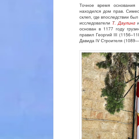
Точное время основания 
находился дом прав. Симео
склеп, где впоследствии был
исследователи
Т
.
Даулинг
основан в 1177 году грузи
правил Георгий III (1156–1
Давида IV Строителя (1089—