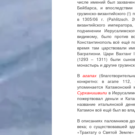
числе имений был захваче
Бейбарса, и впоследствии
грузинско-византийского (!)
в 1305/06 г. (Pahlitzsch.
византийского императора
подчинении Иерусалимског
видимому, было против в
Константинополь всё ещё по
время там царствовали им
Багратиони. Цари Вахтанг I
(1293 – 1311) были сынов
монастырь и другие грузинс
В
агапах
(благотворитель
конкретно: в агапе 112, 
упоминается Катамонский м
Сурханишвили
в Иерусалиме
пожертвовал деньги и Ката
название итальянской ден
Катамон всё ещё был во вла
В описаниях паломников до
века; о существовавшей з
«Трактату о Святой Земле