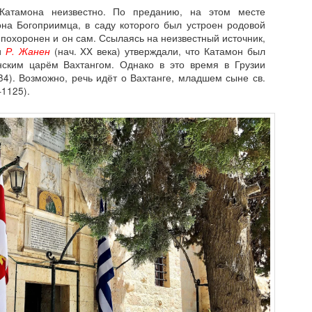
Катамона неизвестно. По преданию, на этом месте
на Богоприимца, в саду которого был устроен родовой
 похоронен и он сам. Ссылаясь на неизвестный источник,
и
Р. Жанен
(нач. XX века) утверждали, что Катамон был
нским царём Вахтангом. Однако в это время в Грузии
184). Возможно, речь идёт о Вахтанге, младшем сыне св.
1125).