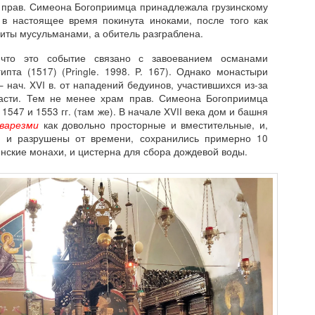
вь прав. Симеона Богоприимца принадлежала грузинскому
в настоящее время покинута иноками, после того как
биты мусульманами, а обитель разграблена.
что это событие связано с завоеванием османами
ипта (1517) (Pringle. 1998. P. 167). Однако монастыри
– нач. XVI в. от нападений бедуинов, участившихся из-за
асти. Тем не менее храм прав. Симеона Богоприимца
547 и 1553 гг. (там же). В начале XVII века дом и башня
варезми
как довольно просторные и вместительные, и,
и и разрушены от времени, сохранились примерно 10
инские монахи, и цистерна для сбора дождевой воды.