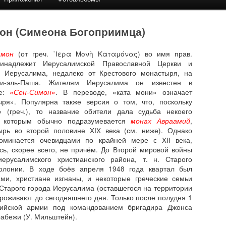
он (Симеона Богоприимца)
амон
(от греч. ῾Ιερα Μονὴ Καταμόνας) во имя прав.
инадлежит Иерусалимской Православной Церкви и
и Иерусалима, недалеко от Крестового монастыря, на
и-эль-Паша. Жителям Иерусалима он известен в
те:
«Сен-Симон»
. В переводе, «ката мони» означает
ыря». Популярна также версия о том, что, поскольку
 (греч.), то название обители дала судьба некоего
од которым обычно подразумевается
монах Авраамий
,
ырь во второй половине XIX века (см. ниже). Однако
минается очевидцами по крайней мере с XII века,
сь, скорее всего, не причём. До Второй мировой войны
русалимского христианского района, т. н. Старого
олонии. В ходе боёв апреля 1948 года квартал был
ми, христиане изгнаны, и некоторые греческие семьи
Старого города Иерусалима (оставшегося на территории
проживают до сегодняшнего дня. Только после полудня 1
лийской армии под командованием бригадира Джонса
рабежи (У. Мильштейн).