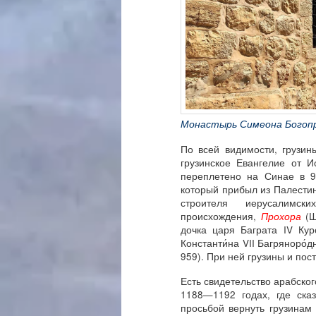
Монастырь Симеона Богопр
По всей видимости, грузин
грузинское Евангелие от 
переплетено на Синае в 9
который прибыл из Палестин
строителя иерусалимск
происхождения,
Прохора
(Ш
дочка царя Баграта IV Ку
Константи́на VII Багряноро́
959). При ней грузины и по
Есть свидетельство арабско
1188—1192 годах, где сказ
просьбой вернуть грузинам