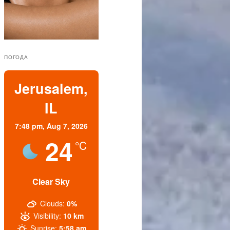
ПОГОДА
Jerusalem,
IL
7:48 pm,
Aug 7, 2026
24
°C
Clear Sky
Clouds:
0%
Visibility:
10 km
Sunrise:
5:58 am