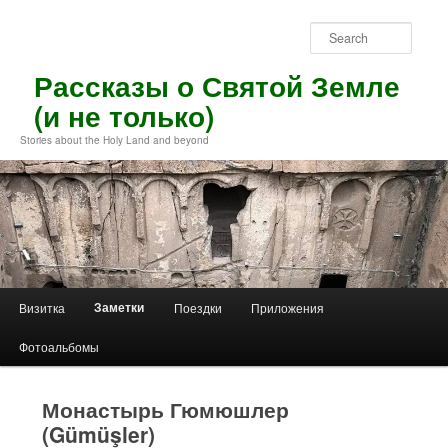
Skip
to
Sear
primary
content
Рассказы о Святой Земле
(и не только)
Stories about the Holy Land and beyond
Main
Заметки
Визитка
Поездки
Приложения
menu
Фотоальбомы
Монастырь Гюмюшлер
(Gümüşler)