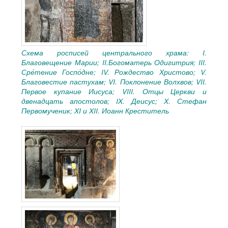
Схема росписей центрального храма: I.
Благовещение Марии; II.Богоматерь Одигитрия; III.
Сре́тение Госпо́дне; IV. Рождество Христово; V.
Благовестие пастухам; VI. Поклонение Волхвов; VII.
Первое купание Иисуса; VIII. Отцы Церкви и
двенадцать апостолов; IX. Деисус; X. Стефан
Первомученик; XI и XII. Иоанн Креститель