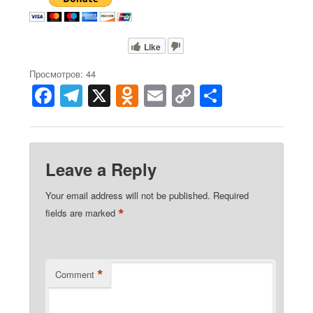
Like
Просмотров: 44
F
T
X
O
E
C
S
a
el
d
m
o
h
c
e
n
ail
p
ar
e
gr
o
y
e
Leave a Reply
b
a
kl
Li
Your email address will not be published.
Required
o
m
a
n
*
fields are marked
o
ss
k
k
ni
ki
*
Comment