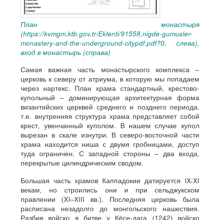
План монастыря
(https://kvmgm.ktb.gov.tr/Eklenti/91558,nigde-gumusler-
monastery-and-the-underground-citypdf.pdf?0, слева),
вход в монастырь (справа)
Самая важная часть монастырского комплекса –
церковь к северу от атриума, в которую мы попадаем
через нартекс. План храма стандартный, крестово-
купольный – доминирующая архитектурная форма
византийских церквей среднего и позднего периода,
т.е. внутренняя структура храма представляет собой
крест, увенчанный куполом. В нашем случае купол
вырезан в скале изнутри. В северо-восточной части
храма находится ниша с двумя гробницами, доступ
туда ограничен. С западной стороны – два входа,
перекрытые цилиндрическим сводом.
Большая часть храмов Каппадокии датируется IX-XI
векам, но строились они и при сельджукском
правлении (XI–XIII вв.). Последняя церковь была
расписана незадолго до монгольского нашествия.
Разбив войско в битве у Кёсе-дага (1242) войско