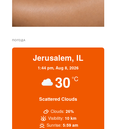
ПОГОДА
Jerusalem, IL
1:44 pm,
Aug 8, 2026
30
°C
Scattered Clouds
Clouds:
26%
Visibility:
10 km
Sunrise:
5:59 am