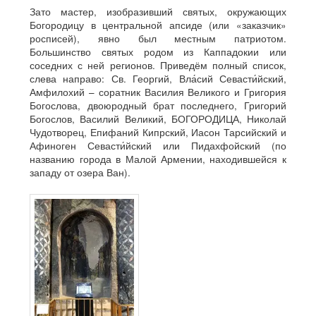
Зато мастер, изобразивший святых, окружающих
Богородицу в центральной апсиде (или «заказчик»
росписей), явно был местным патриотом.
Большинство святых родом из Каппадокии или
соседних с ней регионов. Приведём полный список,
слева направо: Св. Георгий, Вла́сий Севасти́йский,
Амфилохий – соратник Василия Великого и Григория
Богослова, двоюродный брат последнего, Григорий
Богослов, Василий Великий, БОГОРОДИЦА, Николай
Чудотворец, Епифаний Кипрский, Иасон Тарсийский и
Афиноген Севасти́йский или Пидахфойский (по
названию города в Малой Армении, находившейся к
западу от озера Ван).