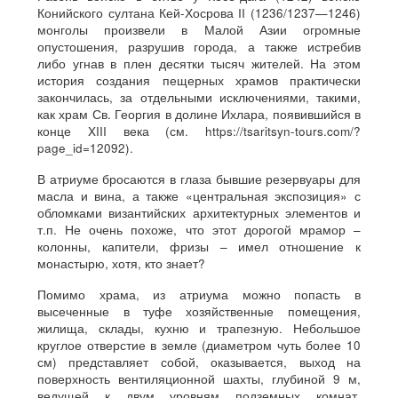
Конийского султана Кей-Хосрова II (1236/1237—1246)
монголы произвели в Малой Азии огромные
опустошения, разрушив города, а также истребив
либо угнав в плен десятки тысяч жителей. На этом
история создания пещерных храмов практически
закончилась, за отдельными исключениями, такими,
как храм Св. Георгия в долине Ихлара, появившийся в
конце XIII века (см. https://tsaritsyn-tours.com/?
page_id=12092).
В атриуме бросаются в глаза бывшие резервуары для
масла и вина, а также «центральная экспозиция» с
обломками византийских архитектурных элементов и
т.п. Не очень похоже, что этот дорогой мрамор –
колонны, капители, фризы – имел отношение к
монастырю, хотя, кто знает?
Помимо храма, из атриума можно попасть в
высеченные в туфе хозяйственные помещения,
жилища, склады, кухню и трапезную. Небольшое
круглое отверстие в земле (диаметром чуть более 10
см) представляет собой, оказывается, выход на
поверхность вентиляционной шахты, глубиной 9 м,
ведущей к двум уровням подземных комнат.