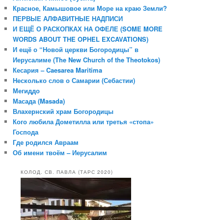
Красное, Камышовое или Море на краю Земли?
ПЕРВЫЕ АЛФАВИТНЫЕ НАДПИСИ
И ЕЩЁ О РАСКОПКАХ НА ОФЕЛЕ (SOME MORE
WORDS ABOUT THE OPHEL EXCAVATIONS)
И ещё о “Новой церкви Богородицы” в
Иерусалиме (The New Church of the Theotokos)
Кесария – Caesarea Maritima
Несколько слов о Самарии (Себастии)
Мегиддо
Масада (Masada)
Влахернский храм Богородицы
Кого любила Дометилла или третья «стопа»
Господа
Где родился Авраам
Об имени твоём – Иерусалим
КОЛОД. СВ. ПАВЛА (ТАРС 2020)