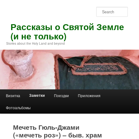
Skip
to
Sear
primary
content
Рассказы о Святой Земле
(и не только)
Stories about the Holy Land and beyond
Main
Заметки
Визитка
Поездки
Приложения
menu
Фотоальбомы
Мечеть Гюль-Джами
(«мечеть роз») – быв. храм