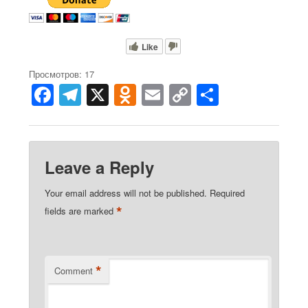
Like
Просмотров: 17
F
T
X
O
E
C
S
a
el
d
m
o
h
c
e
n
ail
p
ar
e
gr
o
y
e
Leave a Reply
b
a
kl
Li
Your email address will not be published.
Required
o
m
a
n
*
fields are marked
o
ss
k
k
ni
ki
*
Comment