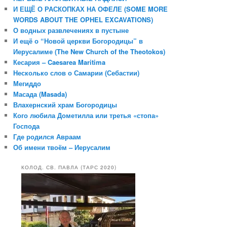
И ЕЩЁ О РАСКОПКАХ НА ОФЕЛЕ (SOME MORE
WORDS ABOUT THE OPHEL EXCAVATIONS)
О водных развлечениях в пустыне
И ещё о “Новой церкви Богородицы” в
Иерусалиме (The New Church of the Theotokos)
Кесария – Caesarea Maritima
Несколько слов о Самарии (Себастии)
Мегиддо
Масада (Masada)
Влахернский храм Богородицы
Кого любила Дометилла или третья «стопа»
Господа
Где родился Авраам
Об имени твоём – Иерусалим
КОЛОД. СВ. ПАВЛА (ТАРС 2020)