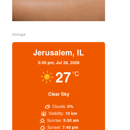
ПОГОДА
Jerusalem, IL
5:06 pm,
Jul 26, 2026
27
°C
Clear Sky
Clouds:
0%
Visibility:
10 km
Sunrise:
5:50 am
Sunset:
7:40 pm