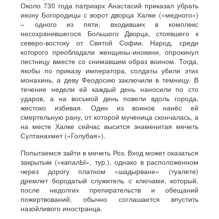
Около 730 года патриарх Анастасий приказал убрать
икону Богородицы с ворот дворца Халке («медного»)
– одного из пяти, входивших в комплекс
несохранившегося Большого Дворца, стоявшего к
северо-востоку от Святой Софии. Народ, среди
которого преобладали женщины-инокини, опрокинул
лестницу вместе со снимавшим образ воином. Тогда,
якобы по приказу императора, солдаты убили этих
монахинь, а деву Феодосию заключили в темницу. В
течение недели ей каждый день наносили по сто
ударов, а на восьмой день повели вдоль города,
жестоко избивая. Один из воинов нанёс ей
смертельную рану, от которой мученица скончалась, а
на месте Халке сейчас высится знаменитая мечеть
Султанахмет («Голубая»).
Попытаемся зайти в мечеть Роз. Вход может оказаться
закрытым («капалЫ», тур.), однако в расположенном
через дорогу платном «шадырване» (туалете)
дремлет бородатый служитель с ключами, который,
после недолгих препирательств и обещаний
пожертвований, обычно соглашается впустить
назойливого иностранца.