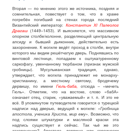
Вторая — по мнению этого же источника, поздняя и
сомнительная, повествует о том, что в храме
погребён погибший на стенах города последний
Византийский император:
Константин XI Палеолог
Драгаш
(1449–1453). И выясняется, что массивном
опорном столбе/колонне, разделяющей центральную
апсиду и бывший дьяконник, действительно есть
захоронение. К могиле ведёт проход в столбе, внутри
которого мы видим решётчатую дверь. Поднявшись по
винтовой лестнице, попадаем к оштукатуренному
саркофагу, увенчанному тюрбаном (признак мужской
гробницы). Мусульманская традиция, однако,
утверждает, что могила принадлежит не монарху-
христианину, а местному святому, бродячему
дервишу, по имени
Гюль-баба,
отсюда – «мечеть
Гюль». Отметим, что на востоке, слово «бабА»
означает отец, старик, «уважаемый» и т. п. И это не
всё. В упомянутом путеводителе говорится о турецкой
надписи над дверью, ведущей к могиле:
«Гробница
апостола, ученика Христа, мир ему».
Возможно, что
под слоями штукатурки и масляной краски эта
надпись существует и сейчас. Так чьё же это
захоронение? Апостола, дервиша или героически