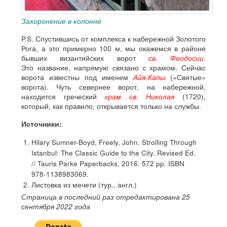
Захоронение в колонне
P.S. Спустившись от комплекса к набережной Золотого
Рога, а это примерно 100 м, мы окажемся в районе
бывших византийских ворот
св. Феодосии.
Это
название, напрямую связано с храмом. Сейчас
ворота известны под именем
Айя-Капы
(«Святые»
ворота). Чуть севернее ворот, на набережной,
находится греческий
храм св. Николая
(1720),
который, как правило, открывается только на службы.
Источники:
Hilary Sumner-Boyd, Freely, John. Strolling Through
Istanbul: The Classic Guide to the City. Revised Ed.
// Tauris Parke Paperbacks, 2016. 572 pp. ISBN
978-1138983069.
Листовка из мечети (тур., англ.)
Страница в последний раз отредактирована 25
сентября 2022 года