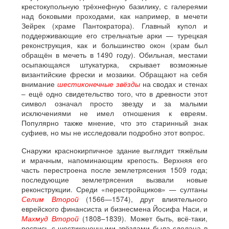
крестокупольную трёхнефную базилику, с галереями
над боковыми проходами, как например, в мечети
Зейрек (храме Пантократора). Главный купол и
поддерживающие его стрельчатые арки — турецкая
реконструкция, как и большинство окон (храм был
обращён в мечеть в 1490 году). Обильная, местами
осыпающаяся штукатурка, скрывает возможные
византийские фрески и мозаики. Обращают на себя
внимание
шестиконечные звёзды
на сводах и стенах
– ещё одно свидетельство того, что в древности этот
символ означал просто звезду и за малыми
исключениями не имел отношения к евреям.
Популярно также мнение, что это старинный знак
суфиев, но мы не исследовали подробно этот вопрос.
Снаружи краснокирпичное здание выглядит тяжёлым
и мрачным, напоминающим крепость. Верхняя его
часть перестроена после землетрясения 1509 года;
последующие землетрясения вызвали новые
реконструкции. Среди «перестройщиков» — султаны
Селим Второй
(1566—1574), друг влиятельного
еврейского финансиста и бизнесмена Йосифа Наси, и
Махмуд Второй
(1808–1839). Может быть, всё-таки,
роспись с шестиконечными звёздами была сделана в