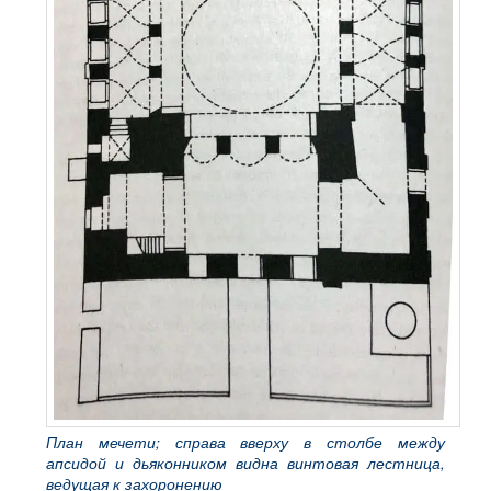
План мечети; справа вверху в столбе между
апсидой и дьяконником видна винтовая лестница,
ведущая к захоронению