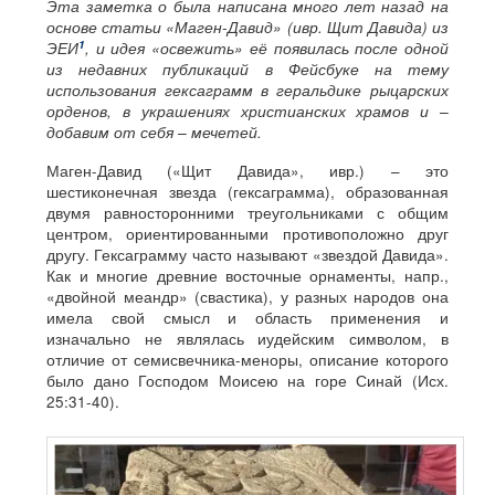
Эта заметка о была написана много лет назад на
основе статьи «Маген-Давид» (ивр. Щит Давида) из
1
ЭЕИ
, и идея «освежить» её появилась после одной
из недавних публикаций в Фейсбуке на тему
использования гексаграмм в геральдике рыцарских
орденов, в украшениях христианских храмов и –
добавим от себя – мечетей.
Маген-Давид («Щит Давида», ивр.) – это
шестиконечная звезда (гексаграмма), образованная
двумя равносторонними треугольниками с общим
центром, ориентированными противоположно друг
другу. Гексаграмму часто называют «звездой Давида».
Как и многие древние восточные орнаменты, напр.,
«двойной меандр» (свастика), у разных народов она
имела свой смысл и область применения и
изначально не являлась иудейским символом, в
отличие от семисвечника-меноры, описание которого
было дано Господом Моисею на горе Синай (Исх.
25:31-40).