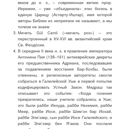
веков до н. э., – современная житию прор.
Иеремии, – уже «объединила» этих богинь в
единую Царицу (Астарту-Иштар), имя которой
авторы Библии из неприязни не называют, а мы
толком не знаем
Мечеть Gül Camii («мечеть роз») – это
перестроенный в XV-XVI вв. византийский храм
Св. Феодо́сии.
В середине II века н. э. в правление императора
Антонина Пия (138–161) антиеврейские декреты
его предшественника Адриана, последовавшие
за подавлением восстания Бар-Кохбы, были
отменены, и религиозные авторитеты смогли
собраться в Галилейской Уше в первой попытке
кодифицировать Устный Закон. Мидраш так
описывает это событие: «Когда гонения
прекратились, наши учители собрались в Уше;
это были рабби Иехуда, рабби Нехемия, рабби
Меир, рабби Иосе, рабби Шим‘он бар Иохай,
рабби Эли‘эзер, сын рабби Иосе Галилейского, и
рабби Эли‘эзер бен Я‘аков. Они послали