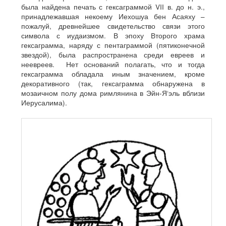
была найдена печать с гексаграммой VII в. до н. э.,
принадлежавшая некоему Иехошуа бен Асаяху –
пожалуй, древнейшее свидетельство связи этого
символа с иудаизмом. В эпоху Второго храма
гексаграмма, наряду с пентаграммой (пятиконечной
звездой), была распространена среди евреев и
неевреев. Нет оснований полагать, что и тогда
гексаграмма обладала иным значением, кроме
декоративного (так, гексаграмма обнаружена в
мозаичном полу дома римлянина в Эйн-Я‘эль вблизи
Иерусалима).