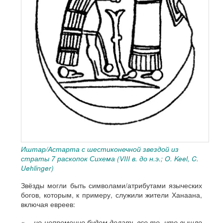
Иштар/Астарта с шестиконечной звездой из
страты 7 раскопок Сихема (VIII в. до н.э.; O. Keel, C.
Uehlinger)
Звёзды могли быть символами/атрибутами языческих
богов, которым, к примеру, служили жители Ханаана,
включая евреев:
«… но непременно будем делать все то, что вышло