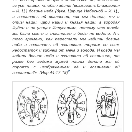
из уст наших, чтобы кадить (возжигать благовония
– И. Ц.) богине неба (букв. Царице Небесной – И. Ц.)
и возливать ей возлияния, как мы делали, мы и
отцы наши, цари наши и князья наши, в городах
Иудеи и на улицах Иерусалима, потому что тогда
мы были сыты и счастливы и беды не видели. А с
того времени, как перестали мы кадить богине
неба и возливать ей возлияния, терпим во всем
недостаток и гибнем от меча и голода. И когда мы
кадили богине неба и возливали ей возлияния, то
разве без ведома мужей наших делали мы ей
пирожки с изображением её и возливали ей
2
возлияния?» (Иер.44:17-19)