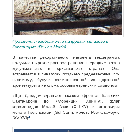
Фрагменты изображений на фризах синагоги в
Капернауме (Dr. Joe Martin)
В качестве декоративного элемента гексаграмма
получила широкое распространение в средние века в
мусульманских и христианских странах. Она
встречается в синагогах позднего средневековья, по-
видимому, будучи заимствованной из церковной
архитектуры и не служа особым еврейским символом.
«Щит Давида» украшает, скажем, фронтон Базилики
Санта-Кроче во Флоренции (XIII-XIV), флаг
караманидов Малой Азии (XIII-XV) и интерьеры
мечети Гюль-джами (Gül Camii, мечеть Роз) Стамбуле
3
(XV-XVI)
.