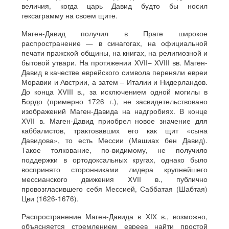
величия, когда царь Давид будто бы носил
гексаграмму на своем щите.
Маген-Давид получил в Праге широкое
распространение — в синагогах, на официальной
печати пражской общины, на книгах, на религиозной и
бытовой утвари. На протяжении XVII– XVIII вв. Маген-
Давид в качестве еврейского символа переняли евреи
Моравии и Австрии, а затем – Италии и Нидерландов.
До конца XVIII в., за исключением одной могилы в
Бордо (примерно 1726 г.), не засвидетельствовано
изображений Маген-Давида на надгробиях. В конце
XVII в. Маген-Давид приобрел новое значение для
каббалистов, трактовавших его как щит «сына
Давидова», то есть Мессии (Машиах бен Давид).
Такое толкование, по-видимому, не получило
поддержки в ортодоксальных кругах, однако было
воспринято сторонниками лидера крупнейшего
мессианского движения XVII в., публично
провозгласившего себя Мессией, Саббатая (Шабтая)
Цви (1626-1676).
Распространение Маген-Давида в XIX в., возможно,
объясняется стремлением евреев найти простой