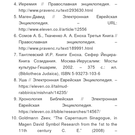
Иеремия // Православная энциклопедия. –
http://www.pravenc.ru/text/293630.html
Маген-Давид // Электронная Еврейская
Энциклопедия. – URL:
http://www.eleven.co.il/article/12556
Сомов А. Б., Ткаченко А. А. Еноха Третья Книга //
Православная энциклопедия. –
http://www.pravenc.ru/text/189991.html
Тантлевский И.Р. Книги Еноха. Сефер Йецира-
Книга Созидания. Москва-Иерусалим: Мосты
культуры-Гешарим, 2002. – 375 с.: ил.
(Bibliotheca Judaica), ISBN 5-93273-103-6
Уша // Электронная Еврейская Энциклопедия. –
https://eleven.co.il/talmud-
rabbinics/mishnah/14235/
Хронология Библейская // Электронная
Еврейская Энциклопедия. –
https://eleven.co.il/bible/researches/14567/
Goldmann Zeev, “The Capernaum Sinagogue, in
Magen David Symbol Research from the 1st to the
11th century C. E.” (2008) –