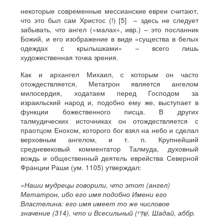
некоторые современные мессианские евреи считают,
что это был сам Христос (!) [5] – здесь не следует
забывать, что ангел («малах», ивр.) – это посланник
Божий, и его изображение в виде «существа в белых
одеждах с крылышками» – всего лишь
художественная точка зрения.
Как и архангел Михаил, с которым он часто
отождествляется, Метатрон является ангелом
милосердия, ходатаем перед Господом за
израильский народ и, подобно ему же, выступает в
функции божественного писца. В других
талмудических источниках он отождествляется с
праотцом Енохом, которого бог взял на небо и сделал
верховным ангелом, и т. п. Крупнейший
средневековый комментатор Талмуда, духовный
вождь и общественный деятель еврейства Северной
Франции Раши (ум. 1105) утверждал:
«Наши мудрецы говорили, что этот (ангел)
Метатрон, ибо его имя подобно Имени его
Властелина: его имя имеет то же числовое
значение (314), что и Всесильный (שַׁדַּי, Шадай, аббр.