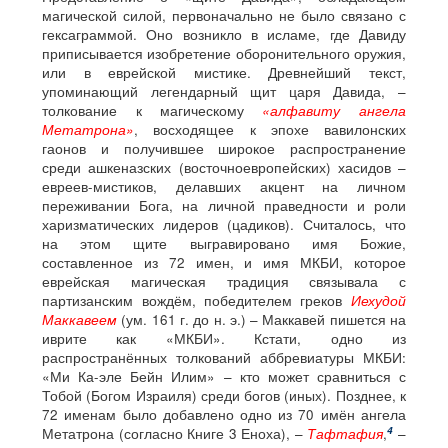
магической силой, первоначально не было связано с
гексаграммой. Оно возникло в исламе, где Давиду
приписывается изобретение оборонительного оружия,
или в еврейской мистике. Древнейший текст,
упоминающий легендарный щит царя Давида, –
толкование к магическому
«алфавиту ангела
Метатрона»
, восходящее к эпохе вавилонских
гаонов и получившее широкое распространение
среди ашкеназских (восточноевропейских) хасидов –
евреев-мистиков, делавших акцент на личном
переживании Бога, на личной праведности и роли
харизматических лидеров (цадиков). Считалось, что
на этом щите выгравировано имя Божие,
составленное из 72 имен, и имя МКБИ, которое
еврейская магическая традиция связывала с
партизанским вождём, победителем греков
Иехудой
Маккавеем
(ум. 161 г. до н. э.) – Маккавей пишется на
иврите как «МКБИ». Кстати, одно из
распространённых толкований аббревиатуры МКБИ:
«Ми Ка-эле Бейн Илим» – кто может сравниться с
Тобой (Богом Израиля) среди богов (иных). Позднее, к
72 именам было добавлено одно из 70 имён ангела
4
Метатрона (согласно Книге 3 Еноха), –
Тафтафия
,
–