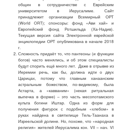
общин в сотрудничестве с Еврейским
университетом в Иерусалиме. Сайт
принадлежит организации Всемирный ОРТ
(World ORT); cпонсоры: фонд «Ави хай» и
Европейский фонд Ротшильда (Ха-Надив).
Текущая версия сайта Электронной еврейской
энциклопедии ОРТ опубликована в начале 2018
г.
Сложность придаёт то, что пантеоны (и функции
богов) часто менялись, и об этом специалисты
будут спорить ещё много лет. Даже в отрывке из
Иеремии речь, как бы, должна идти о двух
Царицах, потому что главным ханаанским
астральным божеством, по-видимому, была
Астарта, а «кавваним» (некая ритуальная
выпечка в форме) – это часть месопотамского
культа богини Иштар. Одна из форм для
получения фигурок с подобным «хлебом» в
руках найдена в святилище Тель-Таанаха в
Изреельской долине. Но, похоже, что «народная
религия» жителей Иерусалима кон. VII – нач. VI