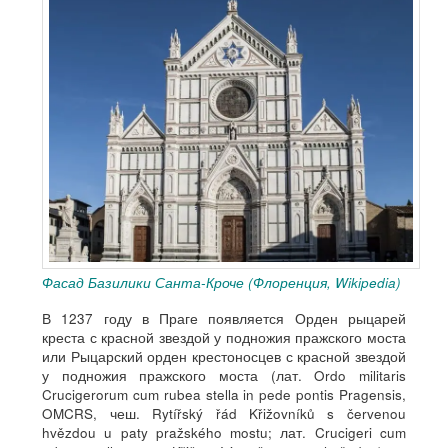
Фасад Базилики Санта-Кроче (Флоренция, Wikipedia)
В 1237 году в Праге появляется Орден рыцарей
креста с красной звездой у подножия пражского моста
или Рыцарский орден крестоносцев с красной звездой
у подножия пражского моста (лат. Ordo militaris
Crucigerorum cum rubea stella in pede pontis Pragensis,
OMCRS, чеш. Rytířský řád Křižovníků s červenou
hvězdou u paty pražského mostu; лат. Crucigeri cum