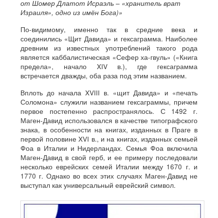
от Шомер Длатот Исраэль – «хранитель врат
Израиля», одно из имён Бога)»
По-видимому, именно так в средние века и
соединились «Щит Давида» и гексаграмма. Наиболее
древним из известных употреблений такого рода
является каббалистическая «Сефер ха-гвуль» («Книга
предела», начало XIV в.), где гексаграмма
встречается дважды, оба раза под этим названием.
Вплоть до начала XVIII в. «щит Давида» и «печать
Соломона» служили названием гексаграммы, причем
первое постепенно распространялось. С 1492 г.
Маген-Давид использовался в качестве типографского
знака, в особенности на книгах, изданных в Праге в
первой половине XVI в., и на книгах, изданных семьей
Фоа в Италии и Нидерландах. Семья Фоа включила
Маген-Давид в свой герб, и ее примеру последовали
несколько еврейских семей Италии между 1670 г. и
1770 г. Однако во всех этих случаях Маген-Давид не
выступал как универсальный еврейский символ.