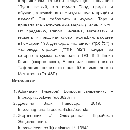
старейшинам Галилеи следующее послание:
“Пусть всякий, кто изучал Тору, придёт и
обучает, а всякий, кто не изучал, пусть придёт и
изучает”. Они собрались и изучали Тору и
приняли все необходимые меры» (Песнь Р. 2:5).
По преданию, Рабби Нехемия, математик и
геометр, и придумал слово Тафтафия, дающее
в Гематрии 193, для фраз: «на щите» (“על מגן”) и
«заповедь страха» (“צוה פחד”), каждая из
которых в сумме также равна 193. В 3 Еноха
Книге (скорее всего, V век или позже) слово
Тафтафия появляется как 53-е имя ангела
Метатрона (Гл. 48D)
Источники:
Афанасий (Гумеров). Вопросы священнику. –
https://pravoslavie.ru/6382.html
Древний Знак Пивовара, 2019. –
http://mag.fanatic.beer/articles/beerstar
Жертвенник // Электронная Еврейская
Энциклопедия. –
https://eleven.co.il/judaism/cult/11564/