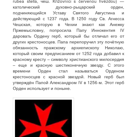
rubea stella, чеш. Křižovníci s červenou hvězdou) —
католический духовно-рыцарский орден,
подчиняющийся Уставу Святого Августина и
действующий с 1237 года. В 1250 году Св. Агнесса
Чешская, которую в Чехии знают как Анежку
Пржемысловну, попросила Папу Иннокентия IV
даровать Ордену герб, который бы отличал его от
других крестоносцев. Папа перепоручил эту почётную
обязанность пражскому архиепископу Николаю,
который своим предписанием от 1252 года добавил к
красному кресту – символу христианского милосердия
– еще и красную шестиконечную звезду. С этого
времени Орден стал называться Орденом
крестоносцев с красной звездой. Новый герб был
утверждён Папой Александром IV в 1256-м. Этот герб
Орден использует и поныне.