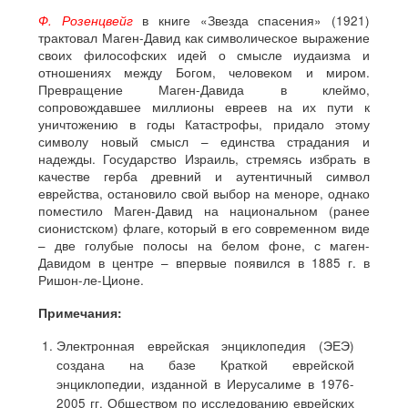
Ф. Розенцвейг
в книге «Звезда спасения» (1921)
трактовал Маген-Давид как символическое выражение
своих философских идей о смысле иудаизма и
отношениях между Богом, человеком и миром.
Превращение Маген-Давида в клеймо,
сопровождавшее миллионы евреев на их пути к
уничтожению в годы Катастрофы, придало этому
символу новый смысл – единства страдания и
надежды. Государство Израиль, стремясь избрать в
качестве герба древний и аутентичный символ
еврейства, остановило свой выбор на меноре, однако
поместило Маген-Давид на национальном (ранее
сионистском) флаге, который в его современном виде
– две голубые полосы на белом фоне, с маген-
Давидом в центре – впервые появился в 1885 г. в
Ришон-ле-Ционе.
Примечания:
Электронная еврейская энциклопедия (ЭЕЭ)
создана на базе Краткой еврейской
энциклопедии, изданной в Иерусалиме в 1976-
2005 гг. Обществом по исследованию еврейских