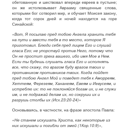
обетованную и шествовал впереди евреев в пустыне;
он же истолковывает Аврааму священные слова,
которыми бог сотворил мир, и обучает Моисея закону,
когда тот сорок дней и ночей находится на горе
Синайской:
«Вот, Я посылаю пред тобою Ангела хранить тебя
на пути и ввести тебя в то место, которое Я
приготовил. Блюди себя пред лицем Его и слушай
гласа Его; не упорствуй против Него, потому что
Он не простит греха вашего, ибо имя Мое в Нем.
Если ты будешь слушать гласа Его и исполнять
все, что скажу, то врагом буду врагов твоих и
противником противников твоих. Когда пойдет
пред тобою Ангел Мой и поведет тебя к Аморреям,
Хеттеям, Ферезеям, Хананеям, Евеям и Иевусеям, и
истреблю их: то не поклоняйся богам их, и не служи
им, и не подражай делам их, но сокруши их и
разрушь столбы их (Исх.23:20-24)»
Основываясь, в частности, на фразе апостола Павла:
«Не станем искушать Христа, как некоторые из
них искушали и погибли от змей (1Кор.10:9)»,