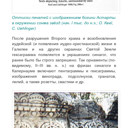
Оттиски печатей с изображением богини Астарты
в окружении сонма звёзд (нач. I тыс. до н.э.; O. Keel,
C. Uehlinger)
После разрушения Второго храма и возобновления
иудейской (и появления иудео-христианской) жизни в
Галилее и на других окраинах Святой Земли
гексаграмма появляется в украшениях синагог, что
ранее было бы строго запрешено. Так орнаменты (по-
видимому, II–III вв. н. э.) на фризах синагоги в
Капернауме включают пентаграммы и гексаграммы,
изображения винограда, подсолнухов, гранатов,
лилий, а также розетты, свастики и др.