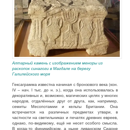
Алтарный камень с изображением меноры из
раскопок синагоги в Магдале на берегу
Галилейского моря
Гексаграмма известна начиная с бронзового века (кон.
IV – нач. I тыс. до н. э.), когда она использовалась в
декоративных и, возможно, магических целях у многих
народов, отдалённых друг от друга, как, например,
семиты Месопотамии и кельты Британии. Она
встречается на различных предметах утвари, в
частности на светильниках и печатях древних евреев,
однако, по-видимому, ещё не несет особого смысла.
В когда-то финикийском, а ныне ливанском Сидоне