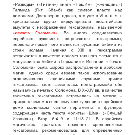
«Разводы» («Гиттин») книги «НашИм» («женщины»)
Талмуда (Гит. 68а–б) как символ власти над
демонами. Достоверно, однако, что уже в VI в. н. э. в
христианских кругах циркулировали византийские
амулеты с изображением гексаграммы, называемой
«печать Соломона»
. Во многих средневековых
еврейских рукописях встречаются гексаграммы,
первоисточником чего являются рукописи Библии из
стран ислама. Начиная с XIII в. гексаграмма
встречается в качестве орнаментального элемента в
манускриптах Библии в Германии и Испании. «Печать
Соломона» была широко распространена в арабской
магии, однако среди евреев такое использование
ограничивалось единичными случаями, причем
гексаграмма часто заменялась пентаграммойи обе
назывались печатью Соломона. В X–XIV вв. в качестве
талисмана гексаграмма встречалась на мезузе –
прикрепляемом к внешнему косяку двери в еврейском
доме маленьком свитке пергамента в футляре,
содержащем часть текста молитвы «Шма» («Слушай
Израиль»), Втор. 6:4–9 и 11:13–21. В еврейских
магических трактатах позднего средневековья
гексаграмма рекомендовалась для определенных