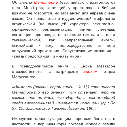
Об ангеле
Метатроне
(евр. mĕtatrôn, возможно, от
греч. Μετάτρον, «стоящий у престола») в Библии
врямую не говорится, но этот ангел для евреев очень
важен. Он появляется в иудаистической мифологии
агадической (не имеющей характера религиозно-
юридической регламентации: притчи, легенды,
сентенции, проповеди, поэтические гимны и т. п.) и
талмудической, как «запрестольный ангел»,
ближайший к богу, непосредственно от него
получающий приказания. Сопутствующие названия –
«князь предстояния» и «князь мира».
В псеводоэпиграфе Книга 3 Еноха Метатрон
отождествляется с патриархом
Енохом
, отцом
Мафусаила:
«Ишмаэль (раввин, герой книги – И. Ц.) спрашивает
Метатрона о его именах. Тот отвечает, что на
самом деле он Енох, сын Иареда, и, как младший
среди ангелов-князей, именуется «юношей» (ср.: Пс
37. 25; Вавилонский Талмуд. Йевамот 16b)
.
Именуется также «указующим перстом» бога; он, в
частности, с вершины горы показал Моисею землю