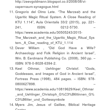
http://zeevgoldmann.blogspot.co.il/2008/08/vi-
capernaum-synagogue.html
Gregorio del Olmo Lete. “The Marzeaḥ and the
Ugaritic Magic Ritual System. A Close Reading of
KTU 1.114”, Aula Orientalis 33/2 (2015), pp. 221-
241, ISSN: 0212-5730. –
https://www.academia.edu/30505243/2015-
The_Marzeah_and_the_Ugaritic_Magic_Ritual_Sys
tem._A_Clse_reading_of_KTU_1.114
Dever William , “Did God Have a Wife?
Archaeology and Folk Religion in Ancient Israel”,
Wm. B. Eerdmans Publishing Co. (2008), 360 pp. –
ISBN: 978-0-8028-6394-2.
Keel Othmar, Uehlinger Christof. “Gods,
Goddesses, and Images of God in Ancient Israel”,
Fortress Press (1998), 484 pages. – ISBN: 978-
0800627898. –
https://www.academia.edu/10819629/Keel_Othmar
_and_Uehlinger_Christoph_G%C3%B6ttinnen_G%
C3%B6tter_und_Gottessymbole
Myers Jim, Jesus of Galilee, Biblical Heritage
Center. –