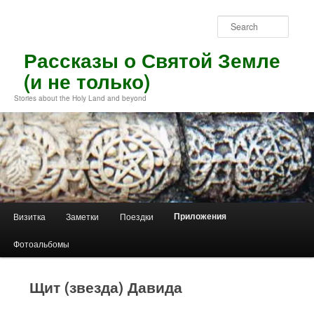
Skip
to
Sear
primary
content
Рассказы о Святой Земле
(и не только)
Stories about the Holy Land and beyond
Main
Приложения
Визитка
Заметки
Поездки
menu
Фотоальбомы
Щит (звезда) Давида