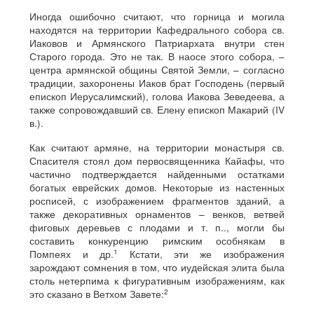
Иногда ошибочно считают, что горница и могила
находятся на территории Кафедрального собора св.
Иаковов и Армянского Патриархата внутри стен
Старого города. Это не так. В наосе этого собора, –
центра армянской общины Святой Земли, – согласно
традиции, захоронены Иаков брат Господень (первый
епископ Иерусалимский), голова Иакова Зеведеева, а
также сопровождавший св. Елену епископ Макарий (IV
в.).
Как считают армяне, на территории монастыря св.
Спасителя стоял дом первосвященника Кайафы, что
частично подтверждается найденными остатками
богатых еврейских домов. Некоторые из настенных
росписей, с изображением фрагментов зданий, а
также декоративных орнаментов – венков, ветвей
фиговых деревьев с плодами и т. п.., могли бы
составить конкуренцию римским особнякам в
1
Помпеях и др.
Кстати, эти же изображения
зарождают сомнения в том, что иудейская элита была
столь нетерпима к фигуративным изображениям, как
2
это сказано в Ветхом Завете: