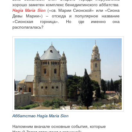
хорошо заметен комплекс бенедиктинского аббатства
Hagia Maria Sion
(«св. Марии Сионской» или «Сиона
Девы Марии») – отсюда и популярное название
«Сионская горница». Но где именно она
располагалась?
Аббатство Hagia Maria Sion
Напомним вначале основные события, которые
Новый Завет связывает с горницей: