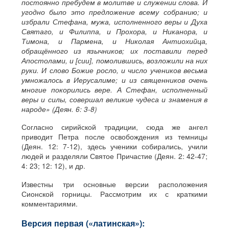
постоянно пребудем в молитве и служении слова. И
угодно было это предложение всему собранию; и
избрали Стефана, мужа, исполненного веры и Духа
Святаго, и Филиппа, и Прохора, и Никанора, и
Тимона, и Пармена, и Николая Антиохийца,
обращённого из язычников; их поставили перед
Апостолами, и [сии], помолившись, возложили на них
руки. И слово Божие росло, и число учеников весьма
умножалось в Иерусалиме; и из священников очень
многие покорились вере. А Стефан, исполненный
веры и силы, совершал великие чудеса и знамения в
народе» (Деян. 6: 3-8)
Согласно сирийской традиции, сюда же ангел
приводит Петра после освобождения из темницы
(Деян. 12: 7-12), здесь ученики собирались, учили
людей и разделяли Святое Причастие (Деян. 2: 42-47;
4: 23; 12: 12), и др.
Известны три основные версии расположения
Сионской горницы. Рассмотрим их с краткими
комментариями.
Версия первая («латинская»):