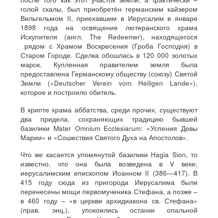
голой скалы, был приобретён германским кайзером
Вильгельмом II, приехавшим в Иерусалим в январе
1898 года на освящение лютеранского храма
Искупителя (англ. The Redeemer), находящегося
рядом с Храмом Воскресения (Гроба Господня) в
Старом Городе. Сделка обошлась в 120 000 золотых
марок. Купленная правителем земля была
предоставлена Германскому обществу (союзу) Святой
Земли («Deutscher Verein vom Heiligen Lande»),
которое и построило обитель.
В крипте храма аббатства, среди прочих, существуют
два придела, сохраняющих традицию бывшей
базилики Mater Omnium Ecclesiarum: «Успения Девы
Марии» и «Сошествия Святого Духа на Апостолов».
Что же касается упомянутой базилики Hagia Sion, то
известно, что она была возведена в V веке,
иерусалимским епископом Иоанном II (386—417). В
415 году сюда из пригорода Иерусалима были
перенесены мощи первомученика Стефана, а позже –
в 460 году – «в церкви архидиакона св. Стефана»
(прав. энц.), упокоились останки опальной