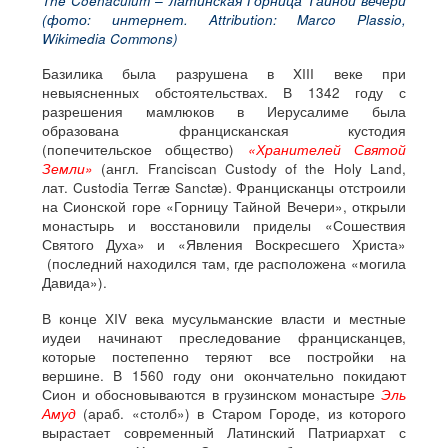
The Coenaculum – латинская Горница Тайной вечери
(фото: интернет. Attribution: Marco Plassio,
Wikimedia Commons)
Базилика была разрушена в XIII веке при
невыясненных обстоятельствах. В 1342 году с
разрешения мамлюков в Иерусалиме была
образована францисканская кустодия
(попечительское общество)
«Хранителей Святой
Земли»
(англ. Franciscan Custody of the Holy Land,
лат. Custodia Terræ Sanctæ). Францисканцы отстроили
на Сионской горе «Горницу Тайной Вечери», открыли
монастырь и восстановили приделы «Сошествия
Святого Духа» и «Явления Воскресшего Христа»
(последний находился там, где расположена «могила
Давида»).
В конце XIV века мусульманские власти и местные
иудеи начинают преследование францисканцев,
которые постепенно теряют все постройки на
вершине. В 1560 году они окончательно покидают
Сион и обосновываются в грузинском монастыре
Эль
Амуд
(араб. «столб») в Старом Городе, из которого
вырастает современный Латинский Патриархат с