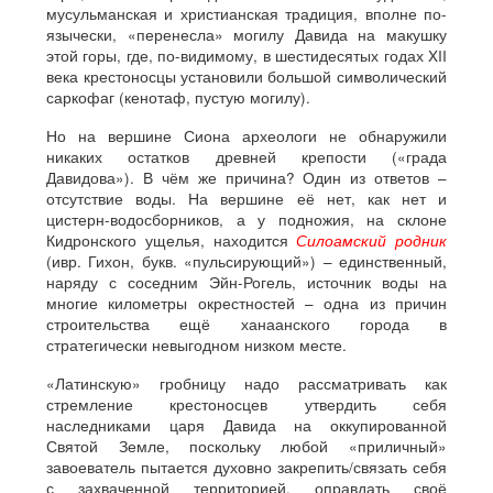
мусульманская и христианская традиция, вполне по-
язычески, «перенесла» могилу Давида на макушку
этой горы, где, по-видимому, в шестидесятых годах XII
века крестоносцы установили большой символический
саркофаг (кенотаф, пустую могилу).
Но на вершине Сиона археологи не обнаружили
никаких остатков древней крепости («града
Давидова»). В чём же причина? Один из ответов –
отсутствие воды. На вершине её нет, как нет и
цистерн-водосборников, а у подножия, на склоне
Кидронского ущелья, находится
Силоамский родник
(ивр. Гихон, букв. «пульсирующий») – единственный,
наряду с соседним Эйн-Рогель, источник воды на
многие километры окрестностей – одна из причин
строительства ещё ханаанского города в
стратегически невыгодном низком месте.
«Латинскую» гробницу надо рассматривать как
стремление крестоносцев утвердить себя
наследниками царя Давида на оккупированной
Святой Земле, поскольку любой «приличный»
завоеватель пытается духовно закрепить/связать себя
с захваченной территорией, оправдать своё