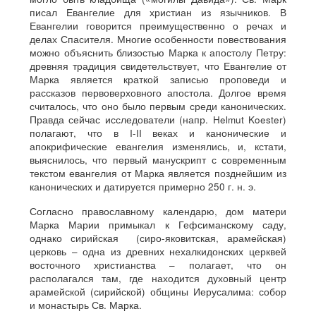
писал Евангелие для христиан из язычников. В
Евангелии говорится преимущественно о речах и
делах Спасителя. Многие особенности повествования
можно объяснить близостью Марка к апостолу Петру:
древняя традиция свидетельствует, что Евангелие от
Марка является краткой записью проповеди и
рассказов первоверховного апостола. Долгое время
считалось, что оно было первым среди канонических.
Правда сейчас исследователи (напр. Helmut Koester)
полагают, что в I-II веках и канонические и
апокрифические евангелия изменялись, и, кстати,
выяснилось, что первый манускрипт с современным
текстом евангелия от Марка является позднейшим из
канонических и датируется примерно 250 г. н. э.
Согласно православному календарю, дом матери
Марка Марии примыкал к Гефсиманскому саду,
однако сирийская (сиро-яковитская, арамейская)
церковь – одна из древних нехалкидонских церквей
восточного христианства – полагает, что он
располагался там, где находится духовный центр
арамейской (сирийской) общины Иерусалима: собор
и монастырь Св. Марка.