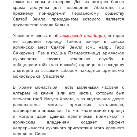
также на хоры и галерею. Две из четырех башен
храма доступны для посещения. Аббатство по
прежнему принадлежит Германскому обществу
Святой Земли, президентом которого является
архиепископ города Кёльна.
Упомянем здесь и об
армянской традиции
, которая
не выделяет горницу Тайной вечери в списке
армянских мест Святой Земли (см., напр., Гаро
Сандруни). Раз в год (на Пятидесятницу) армянское
духовенство служит вечернюю службу в
«общепринятой» («латинской») горнице, по соседству
с которой за высоким забором находится армянский
монастырь св. Спасителя.
В храме монастыря есть маленькая часовня с
алтарём из камня (или его части), которым был
опечатан гроб Иисуса Христа, а во внутреннем дворе
расположены могилы армянских католикосов,
патриархов и епископов. То, что «латинские» горница
и могила царя Давида практически примыкают к
армянским владениям создаёт эффект
непрерывности духовного присутствия этого древнего
народа на Сионе.