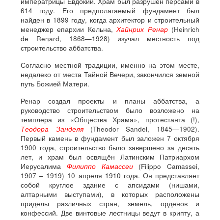
императрицы Евдокии. Храм был разрушен персами в
614 году. Его предполагаемый фундамент был
найден в 1899 году, когда архитектор и строительный
менеджер епархии Кельна,
Хайнрих Ренар
(Heinrich
de Renard, 1868—1928) изучал местность под
строительство аббатства.
Согласно местной традиции, именно на этом месте,
недалеко от места Тайной Вечери, закончился земной
путь Божией Матери.
Ренар создал проекты и планы аббатства, а
руководство строительством было возложено на
темплера из «Общества Храма», протестанта (!),
Теодора Занделя
(Theodor Sandel, 1845—1902).
Первый камень в фундамент был заложен 7 октября
1900 года, строительство было завершено за десять
лет, и храм был освящён Латинским Патриархом
Иерусалима
Филиппо Камассеи
(Filippo Camassei,
1907 – 1919) 10 апреля 1910 года. Он представляет
собой круглое здание с апсидами (нишами,
алтарными выступами), в которых расположены
приделы различных стран, земель, орденов и
конфессий. Две винтовые лестницы ведут в крипту, а