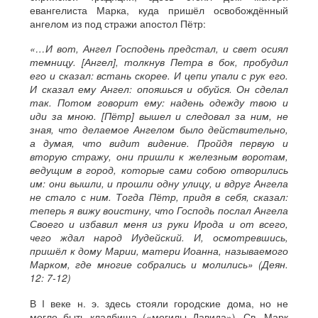
евангелиста Марка, куда пришёл освобождённый
ангелом из под стражи апостол Пётр:
«…И вот, Ангел Господень предстал, и свет осиял
темницу. [Ангел], толкнув Петра в бок, пробудил
его и сказал: встань скорее. И цепи упали с рук его.
И сказал ему Ангел: опояшься и обуйся. Он сделал
так. Потом говорит ему: надень одежду твою и
иди за мною. [Пётр] вышел и следовал за ним, не
зная, что делаемое Ангелом было действительно,
а думая, что видит видение. Пройдя первую и
вторую стражу, они пришли к железным воротам,
ведущим в город, которые сами собою отворились
им: они вышли, и прошли одну улицу, и вдруг Ангела
не стало с ним. Тогда Пётр, придя в себя, сказал:
теперь я вижу воистину, что Господь послал Ангела
Своего и избавил меня из руки Ирода и от всего,
чего ждал народ Иудейский. И, осмотревшись,
пришёл к дому Марии, матери Иоанна, называемого
Марком, где многие собрались и молились» (Деян.
12: 7-12)
В I веке н. э. здесь стояли городские дома, но не
могло быть кладбища («могилы Давида»). Св. Марк