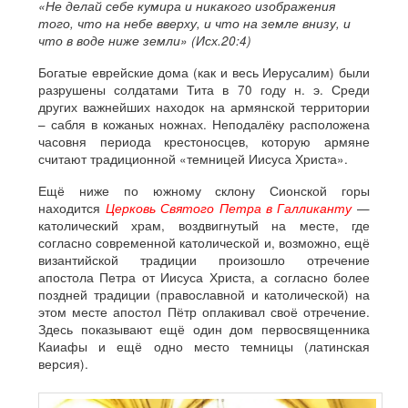
«Не делай себе кумира и никакого изображения
того, что на небе вверху, и что на земле внизу, и
что в воде ниже земли» (Исх.20:4)
Богатые еврейские дома (как и весь Иерусалим) были
разрушены солдатами Тита в 70 году н. э. Среди
других важнейших находок на армянской территории
– сабля в кожаных ножнах. Неподалёку расположена
часовня периода крестоносцев, которую армяне
считают традиционной «темницей Иисуса Христа».
Ещё ниже по южному склону Сионской горы
находится
Церковь Святого Петра в Галликанту
—
католический храм, воздвигнутый на месте, где
согласно современной католической и, возможно, ещё
византийской традиции произошло отречение
апостола Петра от Иисуса Христа, а согласно более
поздней традиции (православной и католической) на
этом месте апостол Пётр оплакивал своё отречение.
Здесь показывают ещё один дом первосвященника
Каиафы и ещё одно место темницы (латинская
версия).