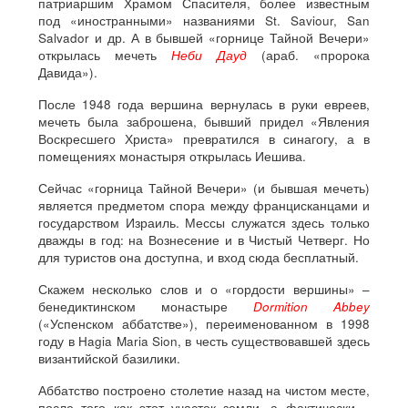
патриаршим Храмом Спасителя, более известным
под «иностранными» названиями St. Saviour, San
Salvador и др. А в бывшей «горнице Тайной Вечери»
открылась мечеть
Неби Дауд
(араб. «пророка
Давида»).
После 1948 года вершина вернулась в руки евреев,
мечеть была заброшена, бывший придел «Явления
Воскресшего Христа» превратился в синагогу, а в
помещениях монастыря открылась Иешива.
Сейчас «горница Тайной Вечери» (и бывшая мечеть)
является предметом спора между францисканцами и
государством Израиль. Мессы служатся здесь только
дважды в год: на Вознесение и в Чистый Четверг. Но
для туристов она доступна, и вход сюда бесплатный.
Скажем несколько слов и о «гордости вершины» –
бенедиктинском монастыре
Dormition Abbey
(«Успенском аббатстве»), переименованном в 1998
году в Hagia Maria Sion, в честь существовавшей здесь
византийской базилики.
Аббатство построено столетие назад на чистом месте,
после того как этот участок земли, а фактически –