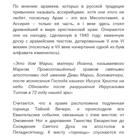
По мнению арамеев, которых в русской традиции
привычнее называть ассирийцами, хотя они этого не
любят, поскольку Арам – это вся Месопотамия, а
Ассирия – только её часть, в I веке здесь стоял
древнейший в мире христианский храм. Опираются
они на находку, сделанную в 1940 году: каменную
доску с арамейским текстом, датированным V или VI
веками (поскольку в VII веке начертание одной из букв
алфавита изменилось):
«Это дом Марии, матери Иоанна, называемого
Марком. Провозглашённый храмом святыми
апостолами под именем Девы Марии, Богоматери,
после вознесения Господа нашего Иисуса Христа на
небо. Обновлён после разрушения Иерусалима
Титом в 73 году нашей эры»
Считается, что в храме расположена подлинная
горница Тайной Вечери, и происходили все
Евангельские события, связанные с этим местом: от
Омовения Ног и дарования Таинства Евхаристии до
Схождения Святого Духа на апостолов в
Пятидесятницу. К месту «горницы» спускаются по