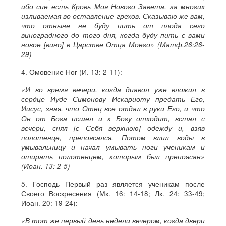
ибо сие есть Кровь Моя Нового Завета, за многих
изливаемая во оставление грехов. Сказываю же вам,
что отныне не буду пить от плода сего
виноградного до того дня, когда буду пить с вами
новое [вино] в Царстве Отца Моего» (Матф.26:26-
29)
4. Омовение Ног (И. 13: 2-11):
«И во время вечери, когда диавол уже вложил в
сердце Иуде Симонову Искариоту предать Его,
Иисус, зная, что Отец все отдал в руки Его, и что
Он от Бога исшел и к Богу отходит, встал с
вечери, снял [с Себя верхнюю] одежду и, взяв
полотенце, препоясался. Потом влил воды в
умывальницу и начал умывать ноги ученикам и
отирать полотенцем, которым был препоясан»
(Иоан. 13: 2-5)
5. Господь Первый раз является ученикам после
Своего Воскресения (Мк. 16: 14-18; Лк. 24: 33-49;
Иоан. 20: 19-24):
«В тот же первый день недели вечером, когда двери