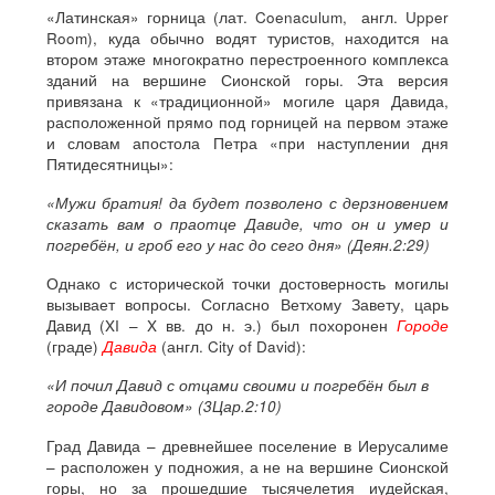
«Латинская» горница (лат. Coenaculum, англ. Upper
Room), куда обычно водят туристов, находится на
втором этаже многократно перестроенного комплекса
зданий на вершине Сионской горы. Эта версия
привязана к «традиционной» могиле царя Давида,
расположенной прямо под горницей на первом этаже
и словам апостола Петра «при наступлении дня
Пятидесятницы»:
«Мужи братия! да будет позволено с дерзновением
сказать вам о праотце Давиде, что он и умер и
погребён, и гроб его у нас до сего дня» (Деян.2:29)
Однако с исторической точки достоверность могилы
вызывает вопросы. Согласно Ветхому Завету, царь
Давид (XI – X вв. до н. э.) был похоронен
Городе
(граде)
Давида
(англ. City of David):
«И почил Давид с отцами своими и погребён был в
городе Давидовом» (3Цар.2:10)
Град Давида – древнейшее поселение в Иерусалиме
– расположен у подножия, а не на вершине Сионской
горы, но за прошедшие тысячелетия иудейская,