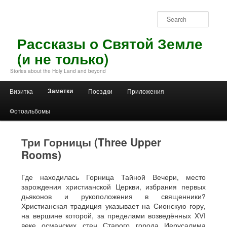
Skip
to
Sear
primary
content
Рассказы о Святой Земле
(и не только)
Stories about the Holy Land and beyond
Main
Заметки
Визитка
Поездки
Приложения
menu
Фотоальбомы
Три Горницы (Three Upper
Rooms)
Где находилась Горница Тайной Вечери, место
зарождения христианской Церкви, избрания первых
дьяконов и рукоположения в священники?
Христианская традиция указывает на Сионскую гору,
на вершине которой, за пределами возведённых XVI
веке османских стен Старого города Иерусалима