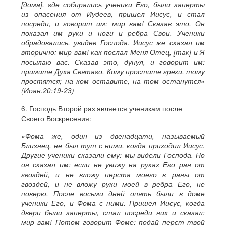
[дома], где собирались ученики Его, были заперты
из опасения от Иудеев, пришел Иисус, и стал
посреди, и говорит им: мир вам! Сказав это, Он
показал им руки и ноги и ребра Свои. Ученики
обрадовались, увидев Господа. Иисус же сказал им
вторично: мир вам! как послал Меня Отец, [так] и Я
посылаю вас. Сказав это, дунул, и говорит им:
примите Духа Святаго. Кому простите грехи, тому
простятся; на ком оставите, на том останутся»
(Иоан.20:19-23)
6. Господь Второй раз является ученикам после
Своего Воскресения:
«Фома же, один из двенадцати, называемый
Близнец, не был тут с ними, когда приходил Иисус.
Другие ученики сказали ему: мы видели Господа. Но
он сказал им: если не увижу на руках Его ран от
гвоздей, и не вложу перста моего в раны от
гвоздей, и не вложу руки моей в ребра Его, не
поверю. После восьми дней опять были в доме
ученики Его, и Фома с ними. Пришел Иисус, когда
двери были заперты, стал посреди них и сказал:
мир вам! Потом говорит Фоме: подай перст твой