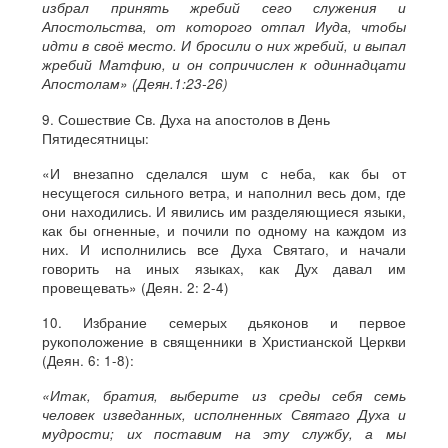
избрал принять жребий сего служения и
Апостольства, от которого отпал Иуда, чтобы
идти в своё место. И бросили о них жребий, и выпал
жребий Матфию, и он сопричислен к одиннадцати
Апостолам» (Деян.1:23-26)
9. Сошествие Св. Духа на апостолов в День
Пятидесятницы:
«И внезапно сделался шум с неба, как бы от
несущегося сильного ветра, и наполнил весь дом, где
они находились. И явились им разделяющиеся языки,
как бы огненные, и почили по одному на каждом из
них. И исполнились все Духа Святаго, и начали
говорить на иных языках, как Дух давал им
провещевать» (Деян. 2: 2-4)
10. Избрание семерых дьяконов и первое
рукоположение в священники в Христианской Церкви
(Деян. 6: 1-8):
«Итак, братия, выберите из среды себя семь
человек изведанных, исполненных Святаго Духа и
мудрости; их поставим на эту службу, а мы