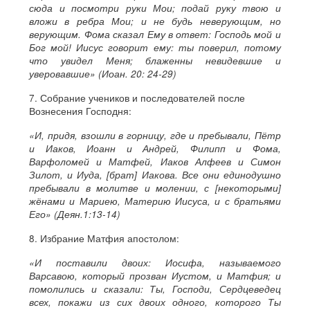
сюда и посмотри руки Мои; подай руку твою и
вложи в ребра Мои; и не будь неверующим, но
верующим. Фома сказал Ему в ответ: Господь мой и
Бог мой! Иисус говорит ему: ты поверил, потому
что увидел Меня; блаженны невидевшие и
уверовавшие» (Иоан. 20: 24-29)
7. Собрание учеников и последователей после
Вознесения Господня:
«И, придя, взошли в горницу, где и пребывали, Пётр
и Иаков, Иоанн и Андрей, Филипп и Фома,
Варфоломей и Матфей, Иаков Алфеев и Симон
Зилот, и Иуда, [брат] Иакова. Все они единодушно
пребывали в молитве и молении, с [некоторыми]
жёнами и Мариею, Материю Иисуса, и с братьями
Его» (Деян.1:13-14)
8. Избрание Матфия апостолом:
«И поставили двоих: Иосифа, называемого
Варсавою, который прозван Иустом, и Матфия; и
помолились и сказали: Ты, Господи, Сердцеведец
всех, покажи из сих двоих одного, которого Ты