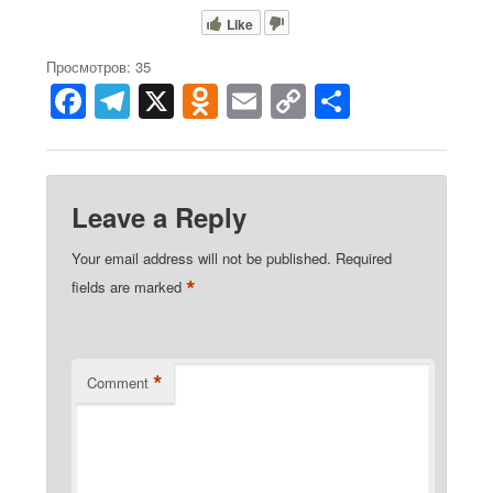
Like
Просмотров: 35
F
T
X
O
E
C
S
a
el
d
m
o
h
c
e
n
ail
p
ar
e
gr
o
y
e
Leave a Reply
b
a
kl
Li
Your email address will not be published.
Required
o
m
a
n
*
fields are marked
o
ss
k
k
ni
ki
*
Comment