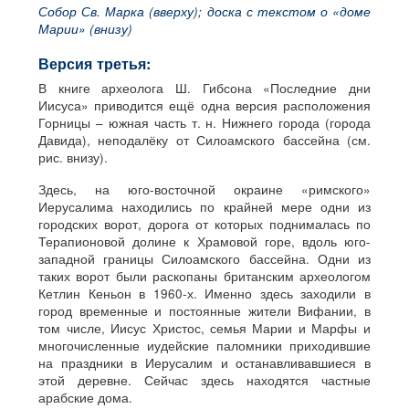
Собор Св. Марка (вверху); доска с текстом о «доме
Марии» (внизу)
Версия третья:
В книге археолога Ш. Гибсона «Последние дни
Иисуса» приводится ещё одна версия расположения
Горницы – южная часть т. н. Нижнего города (города
Давида), неподалёку от Силоамского бассейна (см.
рис. внизу).
Здесь, на юго-восточной окраине «римского»
Иерусалима находились по крайней мере одни из
городских ворот, дорога от которых поднималась по
Терапионовой долине к Храмовой горе, вдоль юго-
западной границы Силоамского бассейна. Одни из
таких ворот были раскопаны британским археологом
Кетлин Кеньон в 1960-х. Именно здесь заходили в
город временные и постоянные жители Вифании, в
том числе, Иисус Христос, семья Марии и Марфы и
многочисленные иудейские паломники приходившие
на праздники в Иерусалим и останавливавшиеся в
этой деревне. Сейчас здесь находятся частные
арабские дома.