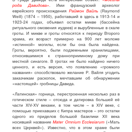
рода Давидова»
. Ими французский археолог
еврейского происхождения
Раймон Вайль
(Raymond
Weill) (1874 – 1950), работавший в здесь в 1913-14 и
1923-24 годах, объявил остатки микве (бассейна
ритуального омовения иудеев) и вырубленные в скале
гроты. И микве и гроты относятся к периоду Второго
храма, их возраст примерно на 900 лет моложе
«истинной» могилы, если бы она была найдена.
Гроты, вероятно, были подземными хранилищами,
относившимися к странноприимному дому при
местной синагоге. В гротах не было найдено ничего
ценного, и есть версия, что появлению «громкого
названия» способствовало желание Р. Вайля угодить
заказчикам раскопок, мечтавшим об обнаружении
«настоящей» гробницы Давида.
«Латинская» горница, перестроенная несколько раз в
готическом стиле – отсюда и датировка большей её
части XIV-XV веками, в том числе – в XIV веке, с
помощью приехавших с Кипра мастеров – это остатки
одного из приделов большой базилики XII века
носившей название
Mater Omnium Ecclesiarum
(«Мать
всех Церквей»). Известно, что в этом храме были