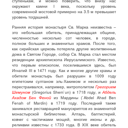
ступенькам, и можно поверить, что внизу нас
окружают камни I века, поскольку уровень
современной мостовой примерно на 3.5 м превышает
уровень тогдашней.
Ранняя история монастыря Св. Марка неизвестна –
это небольшая обитель, принадлежащая общине,
численностью несколько сот человек, в городе,
полном больших и знаменитых храмов. После того,
как сирийская церковь потеряла другие молитвенные
дома в Святом Городе, собор Св. Марка стал местом
резиденции архиепископа Иерусалимского. Известно,
что первым епископом, поселившимся здесь, был
Игнатий III в 1471 году. Как и многие другие храмы и
обители монастырь был разрушен в 1009 году
египетским султаном эль-Хакимом и несколько раз
перестраивался, например, митрополитом
Грегорием
Шемуном
(Gregorius Shem`un) в 1718 году, и
Абдель
Ахадом Бен Феной
из Мардины (`Abdel Ahad Ben
Fenah of Mardin) в 1719 году. Последний также
занимался реставрацией манускриптов из знаменитой
монастырской библиотеки. Алтарь, баптистерий,
ковчег с частичками мощей, многие иконы и др.
реликвии известны с 1733 года. В XIX веке обитель