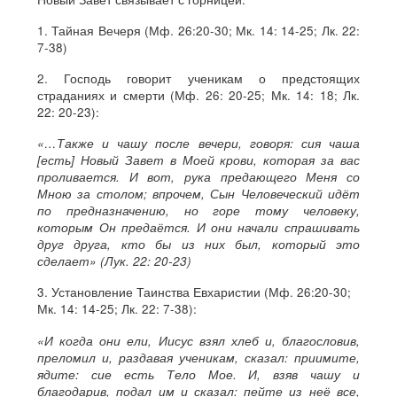
1. Тайная Вечеря (Мф. 26:20-30; Мк. 14: 14-25; Лк. 22:
7-38)
2. Господь говорит ученикам о предстоящих
страданиях и смерти (Мф. 26: 20-25; Мк. 14: 18; Лк.
22: 20-23):
«…Также и чашу после вечери, говоря: сия чаша
[есть] Новый Завет в Моей крови, которая за вас
проливается. И вот, рука предающего Меня со
Мною за столом; впрочем, Сын Человеческий идёт
по предназначению, но горе тому человеку,
которым Он предаётся. И они начали спрашивать
друг друга, кто бы из них был, который это
сделает» (Лук. 22: 20-23)
3. Установление Таинства Евхаристии (Мф. 26:20-30;
Мк. 14: 14-25; Лк. 22: 7-38):
«И когда они ели, Иисус взял хлеб и, благословив,
преломил и, раздавая ученикам, сказал: приимите,
ядите: сие есть Тело Мое. И, взяв чашу и
благодарив, подал им и сказал: пейте из неё все,