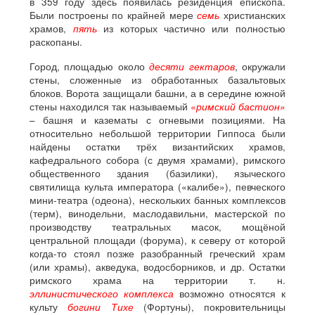
в 359 году здесь появилась резиденция епископа.
Были построены по крайней мере
семь
христианских
храмов,
пять
из которых частично или полностью
раскопаны.
Город, площадью около
десяти гектаров
, окружали
стены, сложенные из обработанных базальтовых
блоков. Ворота защищали башни, а в середине южной
стены находился так называемый
«римский бастион»
– башня и казематы с огневыми позициями. На
относительно небольшой территории Гиппоса были
найдены остатки трёх византийских храмов,
кафедрального собора (с двумя храмами), римского
общественного здания (базилики), языческого
святилища культа императора («калибе»), певческого
мини-театра (одеона), нескольких банных комплексов
(терм), винодельни, маслодавильни, мастерской по
производству театральных масок, мощёной
центральной площади (форума), к северу от которой
когда-то стоял позже разобранный греческий храм
(или храмы), акведука, водосборников, и др. Остатки
римского храма на территории т. н.
эллинистического комплекса
возможно относятся к
культу
богини Тихе
(Фортуны), покровительницы