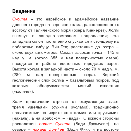
Введение
Сусита
– это еврейское и арамейское название
древнего города на вершине холма, расположенного к
востоку от Галилейского моря (озера Киннерет). Холм
вытянут в западно-восточном направлении; его
западный склон постепенно спускается к стоящему на
побережье кибуцу Эйн-Гев; расстояние до озера –
около двух километров. Самая высокая точка – 145 м
над у. м. (около 355 м над поверхностью озера)
находится в районе восточных городских ворот.
Высота холма в западной части – около 70 м над у. м.
(280 м над поверхностью озера). Верхний
геологический слой холма – базальтовый покров, под
которым обнаруживается мягкий известняк
(«каличе»).
Холм практически отрезан от окружающих высот
тремя ущельями (сухими руслами), традиционно
называемыми на иврите «потоками» или «ручьями»
(нахаль), а на арабском – «вади». С южной стороны
расположен
поток Сусита
(Вади Джамусие), на
севере –
нахаль Эйн-Гев
(Вади Фик), и на востоке