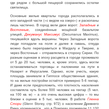
где рядом с большой пещерой сохранились остатки
святилища.
Основные жилые кварталы города располагались в
юго-западной части («с видом на озеро») и раскопаны
лишь частично. В город вели двое ворот:
Западные
и
Восточные
, соединённые мощёной базальтом
улицей,
Декуманус Максимус
(Decumanus Maximus),
тянувшейся вдоль вершины. Через Западные ворота
люди попадали на поля и далее в гавань, откуда
можно было переправиться в Магдалу и Тверию, а
через Восточные – отправлялись в сторону Сирии. По
разным оценкам в эпоху расцвета в городе проживало
от 5 до 20 тыс. человек, и, кроме этого, здесь могли
останавливаться торговцы и паломники на пути в
Назарет и Иерусалим. Однако, если учесть, какую
площадь занимали в Гиппосе общественные здания,
то на жилые постройки остаётся примерно 5-6 гектар.
И даже если предположить, что плотность населения
составляла чуть более 500 человек на гектар (5 чел.
на 100 кв. м) – а это очень высокая цифра – то мы
близки к оценке в 5 тыс. человек. В работе
Гленна
Стори
(Glenn Storey, стр. 972) о населении Древнего
Рима упоминается, что в Помпеях проживали 11 132