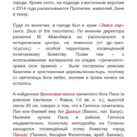
города. Кроме этого, на подходе к восточным воротам
с 2014 года раскапываются Пропилеи, мавзолей, бани
и театр.
Судя по монетам, в городе был и храм
«Зевса гор»
(англ. Zeus of the mountains). По мнению директора
раскопок М. Айзенберга он располагался в
историческом центре, на теменосе (от др.-греч.
τέμενος) – особой территории, посвящённой
почитаемому божеству. Позже там – с
использованием материалов из кладки «греческого»
храма (или храмов) – были построены римская
базилика и христианская церковь/монастырь, поэтому
от святилища бога небес, молнии и грома ничего не
осталось.
А найденная
бронзовая маска
греческого бога Пана (в
римском пантеоне – Фавна, I-II вв. н. э.), высотой
около 30 см, говорит о том, что в Гиппосе почитались
Пан
или близкий ему бог
Дионис
(Вакхос, лат. Бахус).
Наличие культа Пана в районе Гиппоса
неудивительно, поскольку неподалёку на Голанах
находился посвящённый этому божеству город
Паниас
(Панион, Кесария Филиппова, араб. Баниас),