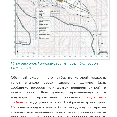
План раскопок Гиппоса-Суситы (согл. Cornucopia,
2019, c. 98)
Обычный сифон – это труба, по которой жидкость
течёт вначале вверх (движение должно быть
сообщено насосом или другой внешней силой), а
затем вниз. Конструкцию, применявшуюся в
водоводах, правильнее называть
обратным
сифоном:
вода двигалась по U-образной траектории.
Сифоны акведуков имели большую длину, потери на
трение были заметными, и поэтому «приёмная» часть
строилась ниже «подающей». В водоводе делались