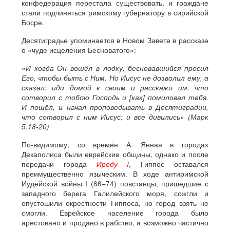
конфедерация перестала существовать, и граждане
стали подчиняться римскому губернатору в сирийской
Босре.
Десятиградье упоминается в Новом Завете в рассказе
о «чуде исцеления Бесноватого»:
«И когда Он вошёл в лодку, бесновавшийся просил
Его, чтобы быть с Ним. Но Иисус не дозволил ему, а
сказал: иди домой к своим и расскажи им, что
сотворил с тобою Господь и [как] помиловал тебя.
И пошёл, и начал проповедывать в Десятиградии,
что сотворил с ним Иисус; и все дивились» (Марк
5:18-20)
По-видимому, со времён А. Янная в городах
Декаполиса были еврейские общины, однако и после
передачи города
Ироду I
, Гиппос оставался
преимущественно языческим. В ходе антиримской
Иудейской войны I (66–74) повстанцы, пришедшие с
западного берега Галилейского моря, сожгли и
опустошили окрестности Гиппоса, но город взять не
смогли. Еврейское население города было
арестовано и продано в рабство, а возможно частично