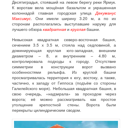
Десятиградья, стоявший на левом берегу реки Ярмук.
К воротам вела мощёная базальтом и украшенная
колоннадой главная городская улица
Декуманус
Максимус
. Они имели ширину 3.20 м, а по их
сторонам располагались выступавшие наружу для
лучшего обзора
квадратная
и
круглая
башни.
Невысокая квадратная северо-восточная башня,
сечением 3.5 х 3.5 м, стояла над седловиной, а
доминирующая круглая юго-западная, внешним
диаметром – 8, и внутренним – 4.80 м,
контролировала подходы к городу. Отсутствие
симметрии в конструкции ворот вызвано
особенностями рельефа. Из круглой башни
просматривалась территория к югу, востоку, а также,
частично, к западу от Гиппоса (подъём со стороны
Галилейского моря). Небольшая квадратная башня, в
свою очередь, «надзирала» за проходом через
ворота; её можно рассматривать как простое
утолщение крепостной стены. Ворота были
перекрыты цилиндрическим сводом.