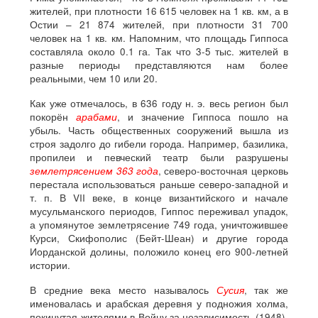
жителей, при плотности 16 615 человек на 1 кв. км, а в
Остии – 21 874 жителей, при плотности 31 700
человек на 1 кв. км. Напомним, что площадь Гиппоса
составляла около 0.1 га. Так что 3-5 тыс. жителей в
разные периоды представляются нам более
реальными, чем 10 или 20.
Как уже отмечалось, в 636 году н. э. весь регион был
покорён
арабами
, и значение Гиппоса пошло на
убыль. Часть общественных сооружений вышла из
строя задолго до гибели города. Например, базилика,
пропилеи и певческий театр были разрушены
землетрясением 363 года
, северо-восточная церковь
перестала использоваться раньше северо-западной и
т. п. В VII веке, в конце византийского и начале
мусульманского периодов, Гиппос переживал упадок,
а упомянутое землетрясение 749 года, уничтожившее
Курси, Скифополис (Бейт-Шеан) и другие города
Иорданской долины, положило конец его 900-летней
истории.
В средние века место называлось
Сусия
, так же
именовалась и арабская деревня у подножия холма,
покинутая жителями в Войну за независимость (1948).