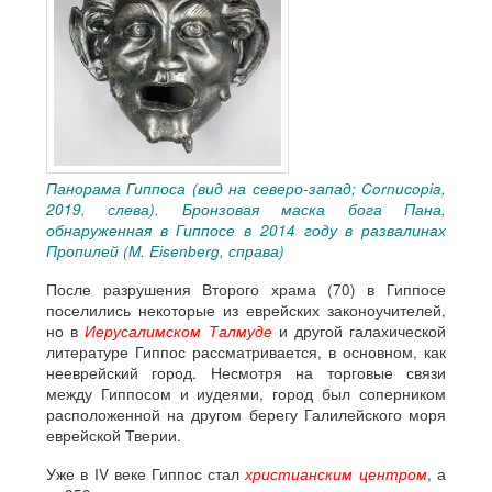
Панорама Гиппоса (вид на северо-запад; Cornucopia,
2019, слева). Бронзовая маска бога Пана,
обнаруженная в Гиппосе в 2014 году в развалинах
Пропилей (M. Eisenberg, справа)
После разрушения Второго храма (70) в Гиппосе
поселились некоторые из еврейских законоучителей,
но в
Иерусалимском Талмуде
и другой галахической
литературе Гиппос рассматривается, в основном, как
нееврейский город. Несмотря на торговые связи
между Гиппосом и иудеями, город был соперником
расположенной на другом берегу Галилейского моря
еврейской Тверии.
Уже в IV веке Гиппос стал
христианским центром
, а