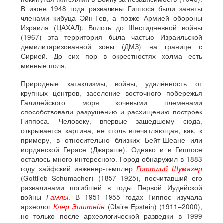
В июне 1948 года развалины Гиппоса были заняты
членами кибуца Эйн-Гев, а позже Армией обороны
Израиля (ЦАХАЛ). Вплоть до Шестидневной войны
(1967) эта территория была частью Израильской
демилитаризованной зоны (ДМЗ) на границе с
Сирией. До сих пор в окрестностях холма есть
минные поля.
Природные катаклизмы, войны, удалённость от
крупных центров, заселение восточного побережья
Галилейского моря кочевыми племенами
способствовали разрушению и расхищению построек
Гиппоса. Человеку, впервые зашедшему сюда,
открывается картина, не столь впечатляющая, как, к
примеру, в относительно близких Бейт-Шеане или
иорданской Герасе (Джараше). Однако и в Гиппосе
осталось много интересного. Город обнаружил в 1883
году хайфский инженер-темплер
Готтлиб Шумахер
(Gottlieb Schumacher) (1857–1925), посчитавший его
развалинами погибшей в годы Первой Иудейской
войны
Гамлы
. В 1951–1955 годах Гиппос изучала
археолог
Клер Эпштейн
(Claire Epstein) (1911–2000),
но только после археологической разведки в 1999