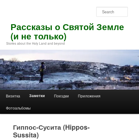
Skip
to
Sear
primary
content
Рассказы о Святой Земле
(и не только)
Stories about the Holy Land and beyond
Main
Заметки
Визитка
Поездки
Приложения
menu
Фотоальбомы
Гиппос-Сусита (Hippos-
Sussita)