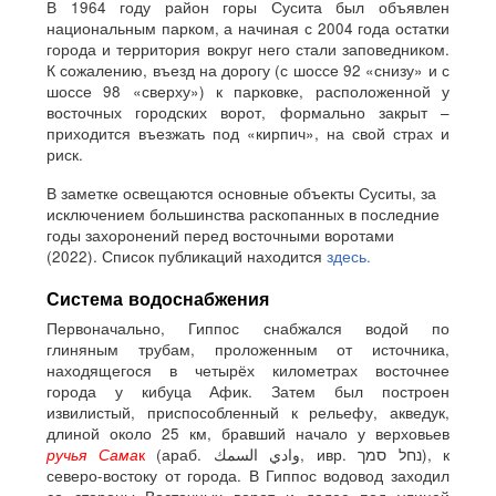
В 1964 году район горы Сусита был объявлен
национальным парком, а начиная с 2004 года остатки
города и территория вокруг него стали заповедником.
К сожалению, въезд на дорогу (с шоссе 92 «снизу» и с
шоссе 98 «сверху») к парковке, расположенной у
восточных городских ворот, формально закрыт –
приходится въезжать под «кирпич», на свой страх и
риск.
В заметке освещаются основные объекты Суситы, за
исключением большинства раскопанных в последние
годы захоронений перед восточными воротами
(2022). Список публикаций находится
здесь.
Система водоснабжения
Первоначально, Гиппос снабжался водой по
глиняным трубам, проложенным от источника,
находящегося в четырёх километрах восточнее
города у кибуца Афик. Затем был построен
извилистый, приспособленный к рельефу, акведук,
длиной около 25 км, бравший начало у верховьев
ручья Сама
к
(араб. وادي السمك, ивр. נחל סמך), к
северо-востоку от города. В Гиппос водовод заходил