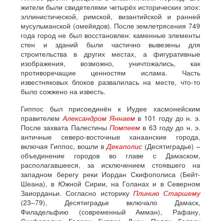
жители были свидетелями четырёх исторических эпох:
эллинистической, римской, византийской и ранней
мусульманской (омейядов). После землетрясения 749
года город не был восстановлен: каменные элементы
стен и зданий были частично вывезены для
строительства в других местах, а фигуративные
изображения, возможно, уничтожались, как
противоречащие ценностям ислама. Часть
известняковых блоков развалилась на месте, что-то
было сожжено на известь.
Гиппос был присоединён к Иудее хасмонейским
правителем
Александром Яннаем
в 101 году до н. э.
После захвата Палестины
Помпеем
в 63 году до н. э.
античные северо-восточные ханаанские города,
включая Гиппос, вошли в
Декаполис
(Десятиградье) –
объединение городов во главе с Дамаском,
располагавшееся, за исключением стоявшего на
западном берегу реки Иордан Скифополиса (Бейт-
Шеана), в Южной Сирии, на Голанах и в Северном
Заиорданьи. Согласно историку
Плинию Старшему
(23–79), Десятиградье включало Дамаск,
Филадельфию (современный Амман), Рафану,