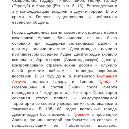
Скифополис, Гадару, Гиппос, Дион, Пеллу, Галасу
(Герасу?) и Канафу (Ест. ист. 5: 16). Впоследствии в
эту конфедерацию входили и другие города. В это
время в Гиппосе существовала и небольшая
еврейская община.
Города Декаполиса могли совместно отражать набеги
кочевников Аравии. Большинство из них было
основано при поддержке селевкидских царей, и
поэтому эллинистическое Десятиградье служило
противовесом соседней Иудее. Десятиградье входило
клином в Изреельскую (Армагеддонскую) долину,
контролировало стратегические дороги и служило
базой римским войскам в периоды еврейских
восстаний. В 30 году до н. э. император
Октавиан
Август
передал Гадару и Гиппос
Ироду I
(возвращены в состав Сирии после смерти
последнего в 4 году до н. э.). Но и при Ироде город
сохранял статус полиса – самоуправляемой
территории со своими учреждениями, фестивалями и
таможнями. В 105–106 годах восточные города
Десятиградья были включены
Траяном
в провинцию
Аравия, границы которой приблизительно совпали с
предшествующим ей Набатейским царством,