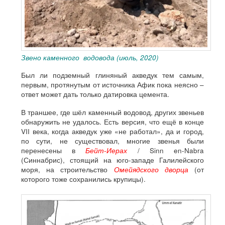
Звено каменного водовода (июль, 2020)
Был ли подземный глиняный акведук тем самым,
первым, протянутым от источника Афик пока неясно –
ответ может дать только датировка цемента.
В траншее, где шёл каменный водовод, других звеньев
обнаружить не удалось. Есть версия, что ещё в конце
VII века, когда акведук уже «не работал», да и город,
по сути, не существовал, многие звенья были
перенесены в
Бейт-Иерах
/ Sinn en-Nabra
(Синнабрис), стоящий на юго-западе Галилейского
моря, на строительство
Омейядского дворца
(от
которого тоже сохранились крупицы).