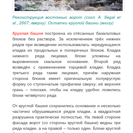
Реконструкция восточных ворот (согл. A. Segal et
al., 2007; вверху). Остатки круглой башни (внизу)
Круглая башня
построена из отёсанных базальтовых
блоков без раствора. За исключением трёх нижних
рядов при возведении использовалась чередующаяся
кладка из продольных и поперечных блоков. Кладка
нижнего ряда лицевая, блоки уложены на
выровненное скальное основание. Второй ряд
возведён с применением торцевой кладки. Кладка
третьего ряда также лицевая, причём наружная
сторона блоков имеет оригинальную полукруглую
форму со ступенчатым профилем сверху; её верхняя
грань – плоская, чтобы на кладку удобно ложились
блоки четвёртого ряда
От круглой башни сохранились основание и несколько
частично обрушившихся рядов кладки, а квадратная
разрушена практически полностью. На левой стороне
фасада ворот (со стороны круглой башни) видны три
ряда кладки, а на правой – только один. Блоки круглой