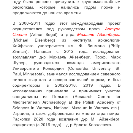
году было решено приступить к крупномасштабным
раскопкам, которые начались годом позже и
продолжаются до нашего времени.
В 2000–2011 годах этот международный проект
осуществлялся под руководством проф.
Артура
Сегаля
(Arthur Segal) и д-ра
Михаэля Айзенберга
(Michael Eisenberg) из института археологии
Хайфского университета им. Ф. Зинмана (Philip
Zinman). Начиная с 2012 года исследования
возглавляет д-р Михаэль Айзенберг. Проф. Марк
Шулер, руководитель команды американского
Университета Конкордия (Concordia University, St.
Paul, Minnesota), занимался исследованием северного
жилого квартала и северо-восточной церкви, и был
содиректором в 2002-2016, 2019 годах. В
исследованиях принимали и принимают участие
специалисты из Польши (Research Centre for
Mediterranean Archaeology at the Polish Academy of
Sciences in Warsaw, National Museum in Warsaw etc.),
Израиля, а также добровольцы из многих стран мира.
Раскопки 2020 года возглавил д-р М. Айзенберг;
содиректор (c 2016 года) – д-р Арлета Ковалевска.