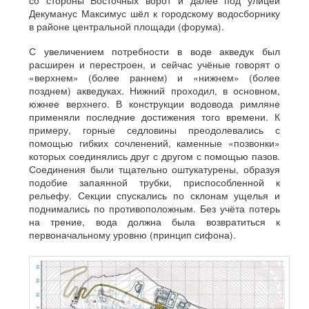
со стороны Восточных ворот и далее под улицей
Декуманус Максимус шёл к городскому водосборнику
в районе центральной площади (форума).
С увеличением потребности в воде акведук был
расширен и перестроен, и сейчас учёные говорят о
«верхнем» (более раннем) и «нижнем» (более
позднем) акведуках. Нижний проходил, в основном,
южнее верхнего. В конструкции водовода римляне
применяли последние достижения того времени. К
примеру, горные седловины преодолевались с
помощью гибких сочленений, каменные «позвонки»
которых соединялись друг с другом с помощью пазов.
Соединения были тщательно оштукатурены, образуя
подобие запаянной трубки, приспособленной к
рельефу. Секции спускались по склонам ущелья и
поднимались по противоположным. Без учёта потерь
на трение, вода должна была возвратиться к
первоначальному уровню (принцип сифона).