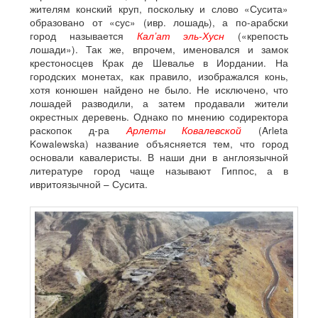
жителям конский круп, поскольку и слово «Сусита»
образовано от «сус» (ивр. лошадь), а по-арабски
город называется
Кал’ат эль-Хусн
(«крепость
лошади»). Так же, впрочем, именовался и замок
крестоносцев Крак де Шевалье в Иордании. На
городских монетах, как правило, изображался конь,
хотя конюшен найдено не было. Не исключено, что
лошадей разводили, а затем продавали жители
окрестных деревень. Однако по мнению содиректора
раскопок д-ра
Арлеты Ковалевской
(Arleta
Kowalewska) название объясняется тем, что город
основали кавалеристы. В наши дни в англоязычной
литературе город чаще называют Гиппос, а в
ивритоязычной – Сусита.