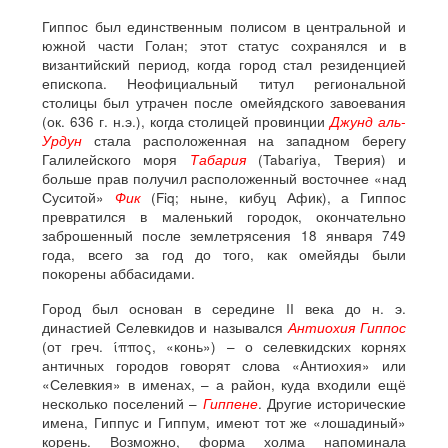
Гиппос был единственным полисом в центральной и
южной части Голан; этот статус сохранялся и в
византийский период, когда город стал резиденцией
епископа. Неофициальный титул региональной
столицы был утрачен после омейядского завоевания
(ок. 636 г. н.э.), когда столицей провинции
Джунд аль-
Урдун
стала расположенная на западном берегу
Галилейского моря
Табария
(Tabariya, Тверия) и
больше прав получил расположенный восточнее «над
Суситой»
Фик
(Fiq; ныне, кибуц Афик), а Гиппос
превратился в маленький городок, окончательно
заброшенный после землетрясения 18 января 749
года, всего за год до того, как омейяды были
покорены аббасидами.
Город был основан в середине II века до н. э.
династией Селевкидов и назывался
Антиохия Гиппос
(от греч. ίππος, «конь») – о селевкидских корнях
античных городов говорят слова «Антиохия» или
«Селевкия» в именах, – а район, куда входили ещё
несколько поселений –
Гиппене
. Другие исторические
имена, Гиппус и Гиппум, имеют тот же «лошадиный»
корень. Возможно, форма холма напоминала