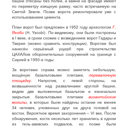
башни отёсаны без полей, а камни на фасаде имеют
по периметру изящную рамку, часто встречаемую на
Святой Земле. Позже ворота ремонтировали уже с
использованием цемента.
План ворот был предложен в 1952 году археологом
Г.
Якоби
(H. Yacobi). По-видимому, они были построены
в I веке, в сроки схожие с возведением ворот Гадары и
Тверии (можно сравнить конструкции). Воротам был
нанесён серьёзный ущерб при строительстве
ЦАХАЛом оборонительных сооружений на границе с
Сирией в 1950-е годы.
За воротами справа можно заметить небольшую,
мощёную базальтовыми плитами,
перевалочную
площадку
. Напротив, с левой стороны, на
возвышенности над развалинами круглой башни,
видим две выложенные базальтом и изначально
закрытые базальтовыми плитами
византийские
могилы
, в которых были найдены останки не менее
34 человек, уложенных друг на друга головой на
восток. Вероятное время захоронения – VI век. После
обнаружения, кости несколько лет хранились в одном
из тель-авивских подвалов, но позже были