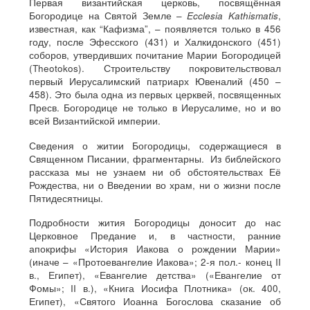
Первая византийская церковь, посвящённая
Богородице на Святой Земле –
Ecclesia Kathismatis
,
известная, как “Кафизма”, – появляется только в 456
году, после Эфесского (431) и Халкидонского (451)
соборов, утвердивших почитание Марии Богородицей
(Theotokos). Строительству покровительствовал
первый Иерусалимский патриарх Ювеналий (450 –
458). Это была одна из первых церквей, посвященных
Пресв. Богородице не только в Иерусалиме, но и во
всей Византийской империи.
Сведения о житии Богородицы, содержащиеся в
Священном Писании, фрагментарны. Из библейского
рассказа мы не узнаем ни об обстоятельствах Её
Рождества, ни о Введении во храм, ни о жизни после
Пятидесятницы.
Подробности жития Богородицы доносит до нас
Церковное Предание и, в частности, ранние
апокрифы «История Иакова о рождении Марии»
(иначе – «Протоевангелие Иакова»; 2-я пол.- конец II
в., Египет), «Евангелие детства» («Евангелие от
Фомы»; II в.), «Книга Иосифа Плотника» (ок. 400,
Египет), «Святого Иоанна Богослова сказание об