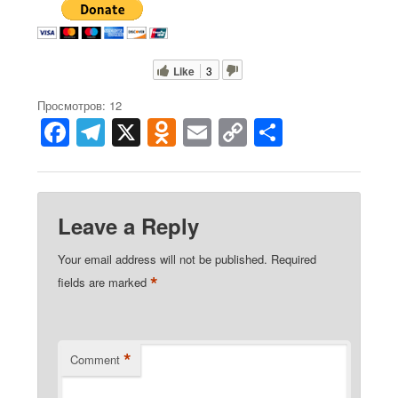
Like
3
Просмотров: 12
F
T
X
O
E
C
S
a
el
d
m
o
h
c
e
n
ail
p
ar
e
gr
o
y
e
Leave a Reply
b
a
kl
Li
Your email address will not be published.
Required
o
m
a
n
*
fields are marked
o
ss
k
k
ni
ki
*
Comment