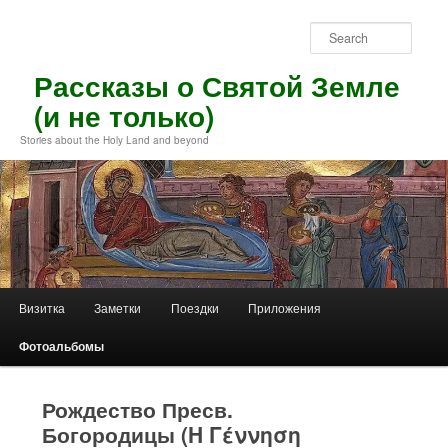
Skip
to
Sear
primary
content
Рассказы о Святой Земле
(и не только)
Stories about the Holy Land and beyond
Main
Визитка
Заметки
Поездки
Приложения
menu
Фотоальбомы
Рождество Пресв.
Богородицы (Η Γέννηση