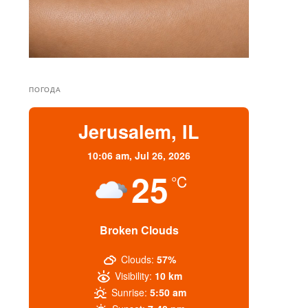
ПОГОДА
Jerusalem, IL
10:06 am,
Jul 26, 2026
25
°C
Broken Clouds
Clouds:
57%
Visibility:
10 km
Sunrise:
5:50 am