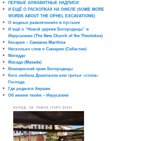
ПЕРВЫЕ АЛФАВИТНЫЕ НАДПИСИ
И ЕЩЁ О РАСКОПКАХ НА ОФЕЛЕ (SOME MORE
WORDS ABOUT THE OPHEL EXCAVATIONS)
О водных развлечениях в пустыне
И ещё о “Новой церкви Богородицы” в
Иерусалиме (The New Church of the Theotokos)
Кесария – Caesarea Maritima
Несколько слов о Самарии (Себастии)
Мегиддо
Масада (Masada)
Влахернский храм Богородицы
Кого любила Дометилла или третья «стопа»
Господа
Где родился Авраам
Об имени твоём – Иерусалим
КОЛОД. СВ. ПАВЛА (ТАРС 2020)