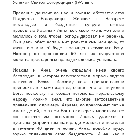
Успении Святой Богородицы» (IV-V вв.).
Предание доносит до нас и важные обстоятельства
Рождества Богородицы. Жившие в Назарете
немолодые и бездетные супруги, святые
праведные Иоаким и Анна, всю свою жизнь мечтали и
молились о том, чтобы Господь даровал им ребенка.
Они дали обет: если у них родится сын или дочь, то
жизнь его или её будет посвящена служению Богу.
Наконец по прошествии 50 лет их супружества
молитва престарелых праведников была услышана
Иоаким и Анна очень страдали из-за своего
бесплодия, в котором ветхозаветная мораль видела
наказание Божие. Иоакиму даже препятствовали
приносить в храме жертвы, считая, что он неугоден
Богу, поскольку не создал потомства израильскому
народу. Иоаким знал, что многие ветхозаветные
праведники, к примеру, Авраам, до преклонных лет не
имели детей, но затем Бог по их вере и молитвам все
же посылал им потомство. Иоаким удалился в
пустыню, устроил там шатёр, где молился и постился
в течение 40 дней и ночей. Анна, подобно мужу,
горько оплакивала свою бездетность. И ее, как и