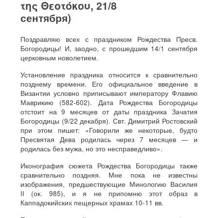
της Θεοτόκου, 21/8
сентября)
Поздравляю всех с праздником Рождества Пресв.
Богородицы! И, заодно, с прошедшим 14/1 сентября
церковным новолетием.
Установление праздника относится к сравнительно
позднему времени. Его официальное введение в
Византии условно приписывают императору Флавию
Маврикию (582-602). Дата Рождества Богородицы
отстоит на 9 месяцев от даты праздника Зачатия
Богородицы (9/22 декабря). Свт. Димитрий Ростовский
при этом пишет: «Говорили же некоторые, будто
Пресвятая Дева родилась через 7 месяцев — и
родилась без мужа, но это несправедливо».
Иконография сюжета Рождества Богородицы также
сравнительно поздняя. Мне пока не известны
изображения, предшествующие Минологию Василия
II (ок. 985), и я не припомню этот образ в
Каппадокийских пещерных храмах 10-11 вв.