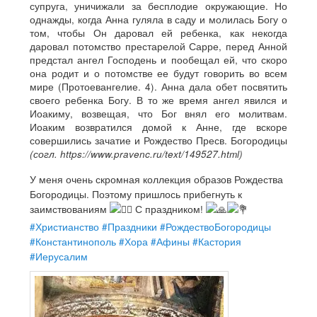
супруга, уничижали за бесплодие окружающие. Но
однажды, когда Анна гуляла в саду и молилась Богу о
том, чтобы Он даровал ей ребенка, как некогда
даровал потомство престарелой Сарре, перед Анной
предстал ангел Господень и пообещал ей, что скоро
она родит и о потомстве ее будут говорить во всем
мире (Протоевангелие. 4). Анна дала обет посвятить
своего ребенка Богу. В то же время ангел явился и
Иоакиму, возвещая, что Бог внял его молитвам.
Иоаким возвратился домой к Анне, где вскоре
совершились зачатие и Рождество Пресв. Богородицы
(согл. https://www.pravenc.ru/text/149527.html)
У меня очень скромная коллекция образов Рождества
Богородицы. Поэтому пришлось прибегнуть к
заимствованиям
С праздником!
#Христианство
#Праздники
#РождествоБогородицы
#Константинополь
#Хора
#Афины
#Кастория
#Иерусалим